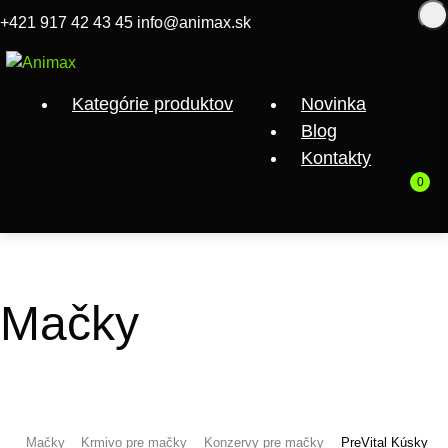
+421 917 42 43 45
info@animax.sk
+ Darček
Kategórie produktov
Novinka
Blog
Kontakty
0
Mačky
Mačky
Krmivo pre mačky
Konzervy pre mačky
PreVital Kúsky