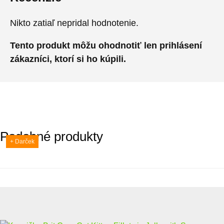
Nikto zatiaľ nepridal hodnotenie.
Tento produkt môžu ohodnotiť len prihlásení
zákazníci, ktorí si ho kúpili.
Podobné produkty
+ Darček
+ Darček
+ Darček
+ Darček