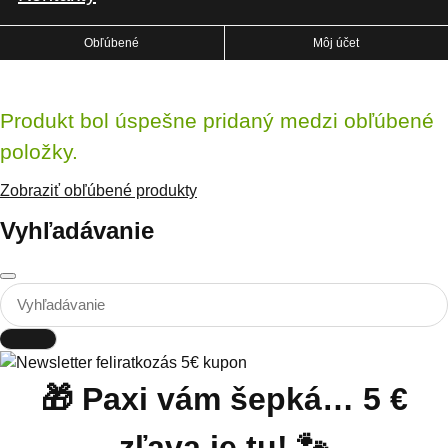
Obľúbené
Môj účet
Produkt bol úspešne pridaný medzi obľúbené
položky.
Zobraziť obľúbené produkty
Vyhľadávanie
🎁 Paxi vám šepká… 5 €
zľava je tu! 🐾