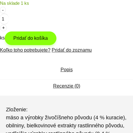
Na sklade 1 ks
množstvo
PreVital
Kúsky
Mačka
ks
sterile
Pridať do košíka
415g
Koľko toho potrebujete?
Pridať do zoznamu
Popis
Recenzie (0)
Zloženie:
mäso a výrobky živočíšneho pôvodu (4 % kuracie),
obilniny, bielkovinové extrakty rastlinného pôvodu,