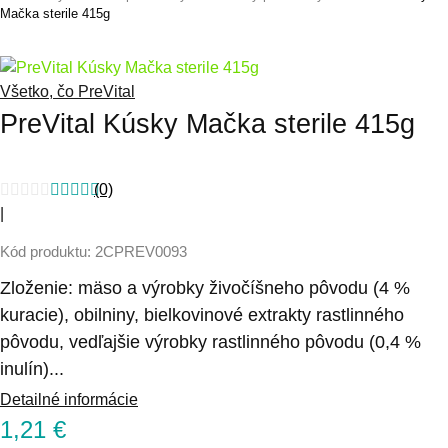
Mačka sterile 415g
Všetko, čo PreVital
PreVital Kúsky Mačka sterile 415g
(0)
|
Kód produktu: 2CPREV0093
Zloženie: mäso a výrobky živočíšneho pôvodu (4 %
kuracie), obilniny, bielkovinové extrakty rastlinného
pôvodu, vedľajšie výrobky rastlinného pôvodu (0,4 %
inulín)...
Detailné informácie
1,21
€