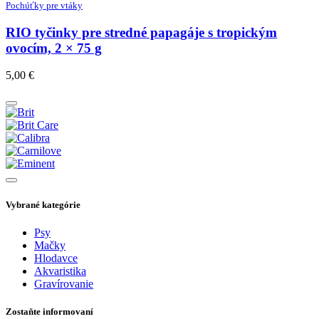
Pochúťky pre vtáky
RIO tyčinky pre stredné papagáje s tropickým
ovocím, 2 × 75 g
5,00
€
Vybrané kategórie
Psy
Mačky
Hlodavce
Akvaristika
Gravírovanie
Zostaňte informovaní