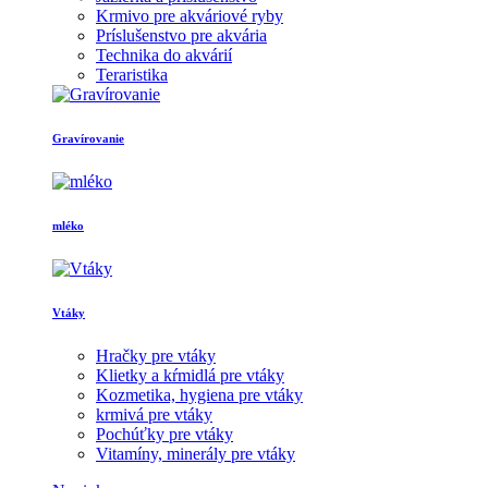
Krmivo pre akváriové ryby
Príslušenstvo pre akvária
Technika do akvárií
Teraristika
Gravírovanie
mléko
Vtáky
Hračky pre vtáky
Klietky a kŕmidlá pre vtáky
Kozmetika, hygiena pre vtáky
krmivá pre vtáky
Pochúťky pre vtáky
Vitamíny, minerály pre vtáky