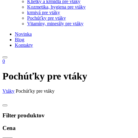
Klietky a kŕmidlá pre vtáky
Kozmetika, hygiena pre vtáky
krmivá pre vtáky
Pochúťky pre vtáky
Vitamíny, minerály pre vtáky
Novinka
Blog
Kontakty
0
Pochúťky pre vtáky
Vtáky
Pochúťky pre vtáky
Filter produktov
Cena