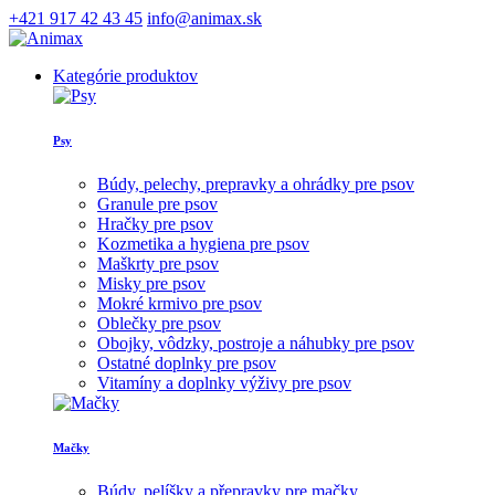
+421 917 42 43 45
info@animax.sk
Kategórie produktov
Psy
Búdy, pelechy, prepravky a ohrádky pre psov
Granule pre psov
Hračky pre psov
Kozmetika a hygiena pre psov
Maškrty pre psov
Misky pre psov
Mokré krmivo pre psov
Oblečky pre psov
Obojky, vôdzky, postroje a náhubky pre psov
Ostatné doplnky pre psov
Vitamíny a doplnky výživy pre psov
Mačky
Búdy, pelíšky a přepravky pre mačky