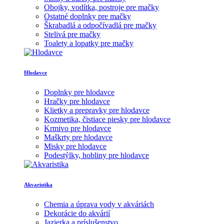
Obojky, vodítka, postroje pre mačky
Ostatné doplnky pre mačky
Škrabadlá a odpočívadlá pre mačky
Stelivá pre mačky
Toalety a lopatky pre mačky
Hlodavce
Doplnky pre hlodavce
Hračky pre hlodavce
Klietky a prepravky pre hlodavce
Kozmetika, čistiace piesky pre hlodavce
Krmivo pre hlodavce
Maškrty pre hlodavce
Misky pre hlodavce
Podestýlky, hobliny pre hlodavce
Akvaristika
Chemia a úprava vody v akváriách
Dekorácie do akvárií
Jazierka a príslušenstvo