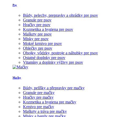
Psy
Búdy, pelechy, prepravky a ohrádky pre psov
Granule pre psov
Hračky pre psov
Kozmetika a hygiena pre psov
Maškrty pre psov
Misky pre psov
Mokré krmivo pre psov
Oblečky pre psov
Obojky, vôdzky, postroje a náhubky pre psov
Ostatné doplnky pre psov
Vitamíny a doplnky výživy pre psov
Mačky
Búdy, pelíšky a přepravky pre mačky
Granule pre mačky
Hračky pre mačky
Kozmetika a hygiena pre mačky
Krmivo pre mačky
Maškrty a tráva pre mačky
Misky a barely pre mačky