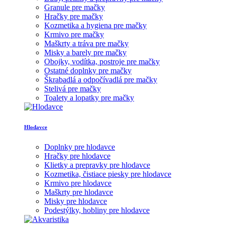
Granule pre mačky
Hračky pre mačky
Kozmetika a hygiena pre mačky
Krmivo pre mačky
Maškrty a tráva pre mačky
Misky a barely pre mačky
Obojky, vodítka, postroje pre mačky
Ostatné doplnky pre mačky
Škrabadlá a odpočívadlá pre mačky
Stelivá pre mačky
Toalety a lopatky pre mačky
Hlodavce
Doplnky pre hlodavce
Hračky pre hlodavce
Klietky a prepravky pre hlodavce
Kozmetika, čistiace piesky pre hlodavce
Krmivo pre hlodavce
Maškrty pre hlodavce
Misky pre hlodavce
Podestýlky, hobliny pre hlodavce