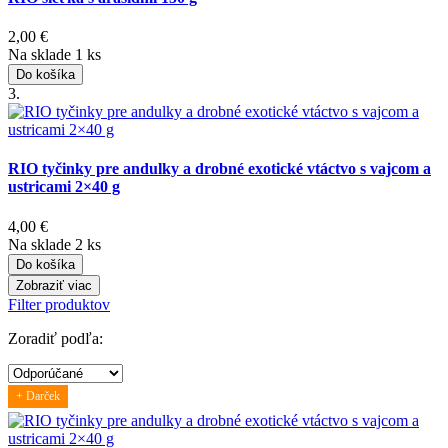
2,00
€
Na sklade 1 ks
Do košíka
3.
RIO tyčinky pre andulky a drobné exotické vtáctvo s vajcom a
ustricami 2×40 g
4,00
€
Na sklade 2 ks
Do košíka
Zobraziť viac
Filter produktov
Zoradiť podľa:
+ Darček