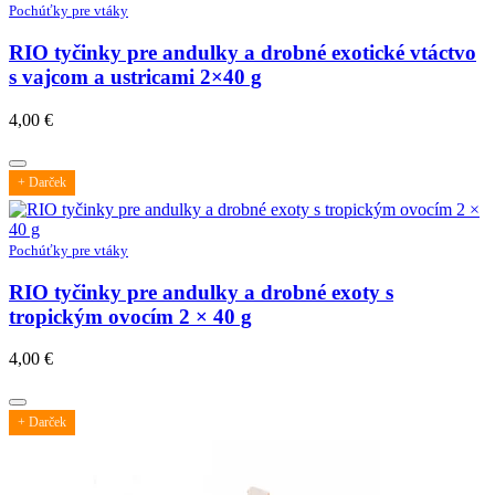
Pochúťky pre vtáky
RIO tyčinky pre andulky a drobné exotické vtáctvo
s vajcom a ustricami 2×40 g
4,00
€
+ Darček
Pochúťky pre vtáky
RIO tyčinky pre andulky a drobné exoty s
tropickým ovocím 2 × 40 g
4,00
€
+ Darček