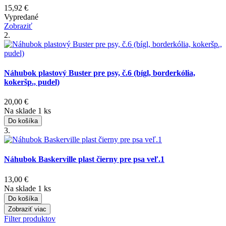
15,92
€
Vypredané
Zobraziť
2.
Náhubok plastový Buster pre psy, č.6 (bígl, borderkólia,
kokeršp., pudel)
20,00
€
Na sklade 1 ks
Do košíka
3.
Náhubok Baskerville plast čierny pre psa veľ.1
13,00
€
Na sklade 1 ks
Do košíka
Zobraziť viac
Filter produktov