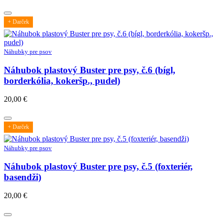
+ Darček
Náhubky pre psov
Náhubok plastový Buster pre psy, č.6 (bígl,
borderkólia, kokeršp., pudel)
20,00
€
+ Darček
Náhubky pre psov
Náhubok plastový Buster pre psy, č.5 (foxteriér,
basendži)
20,00
€