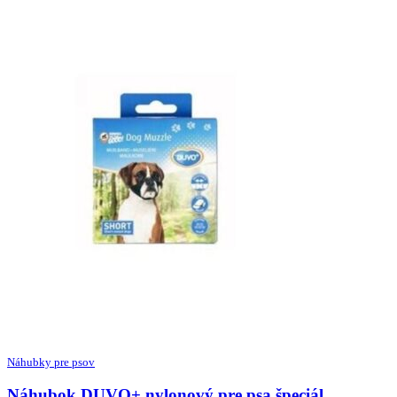
Náhubky pre psov
Náhubok DUVO+ nylonový pre psa špeciál