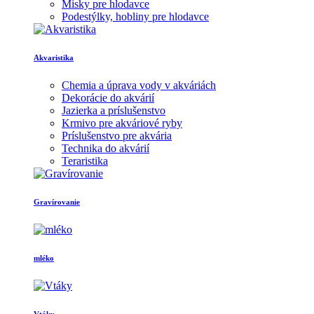
Misky pre hlodavce
Podestýlky, hobliny pre hlodavce
Akvaristika
Chemia a úprava vody v akváriách
Dekorácie do akvárií
Jazierka a príslušenstvo
Krmivo pre akváriové ryby
Príslušenstvo pre akvária
Technika do akvárií
Teraristika
Gravírovanie
mléko