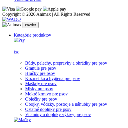
Copyright © 2026 Animax | All Rights Reserved
zavrieť
Kategórie produktov
Psy
Búdy, pelechy, prepravky a ohrádky pre psov
Granule pre psov
Hračky pre psov
Kozmetika a hygiena pre psov
Maškrty pre psov
Misky pre psov
Mokré krmivo pre psov
Oblečky pre psov
Obojky, vôdzky, postroje a náhubky pre psov
Ostatné doplnky pre psov
Vitamíny a doplnky výživy pre psov