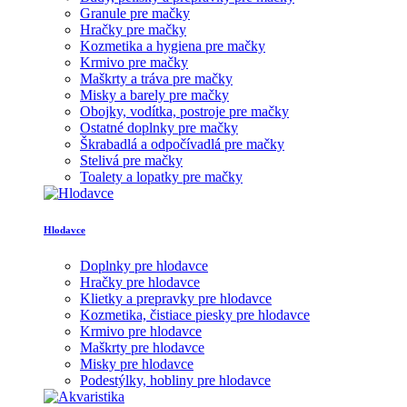
Granule pre mačky
Hračky pre mačky
Kozmetika a hygiena pre mačky
Krmivo pre mačky
Maškrty a tráva pre mačky
Misky a barely pre mačky
Obojky, vodítka, postroje pre mačky
Ostatné doplnky pre mačky
Škrabadlá a odpočívadlá pre mačky
Stelivá pre mačky
Toalety a lopatky pre mačky
Hlodavce
Doplnky pre hlodavce
Hračky pre hlodavce
Klietky a prepravky pre hlodavce
Kozmetika, čistiace piesky pre hlodavce
Krmivo pre hlodavce
Maškrty pre hlodavce
Misky pre hlodavce
Podestýlky, hobliny pre hlodavce