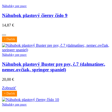
Náhubky pre psov
Náhubok plastový čierny číslo 9
14,87
€
+ Darček
Náhubky pre psov
Náhubok plastový Buster pre psy, č.7 (dalmatínec,
nemec.ovčiak, springer spaniel)
20,00
€
Zobraziť
+ Darček
Náhubky pre psov