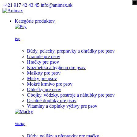
+421 917 42 43 45
info@animax.sk
Kategórie produktov
Psy
Búdy, pelechy, prepravky a ohrádky pre psov
Granule pre psov
Hračky pre psov
Kozmetika a hygiena pre psov
Maškrty pre psov
Misky pre psov
Mokré krmivo pre psov
Oblečky pre psov
Obojky, vôdzky, postroje a náhubky pre psov
Ostatné doplnky pre psov
Vitamíny a doplnky výživy pre psov
Mačky
Búdy, pelíšky a přepravky pre mačky