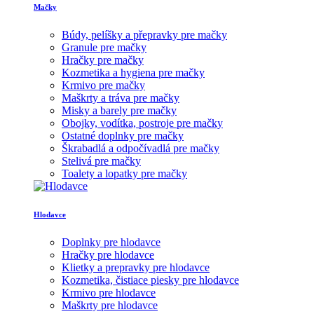
Mačky
Búdy, pelíšky a přepravky pre mačky
Granule pre mačky
Hračky pre mačky
Kozmetika a hygiena pre mačky
Krmivo pre mačky
Maškrty a tráva pre mačky
Misky a barely pre mačky
Obojky, vodítka, postroje pre mačky
Ostatné doplnky pre mačky
Škrabadlá a odpočívadlá pre mačky
Stelivá pre mačky
Toalety a lopatky pre mačky
Hlodavce
Doplnky pre hlodavce
Hračky pre hlodavce
Klietky a prepravky pre hlodavce
Kozmetika, čistiace piesky pre hlodavce
Krmivo pre hlodavce
Maškrty pre hlodavce