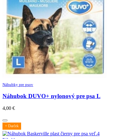
Náhubky pre psov
Náhubok DUVO+ nylonový pre psa L
4,00
€
+ Darček