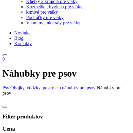
Klietky a kŕmidlá pre vtáky
Kozmetika, hygiena pre vtáky
krmivá pre vtáky
Pochúťky pre vtáky
Vitamíny, minerály pre vtáky
Novinka
Blog
Kontakty
0
Náhubky pre psov
Psy
Obojky, vôdzky, postroje a náhubky pre psov
Náhubky pre
psov
Filter produktov
Cena