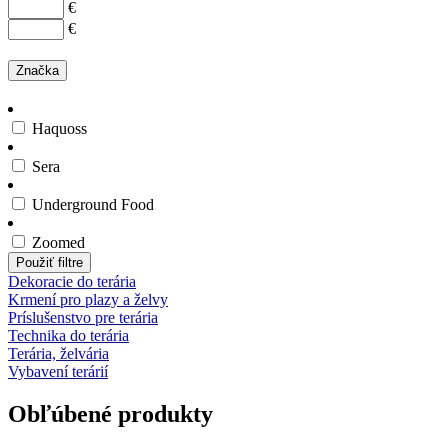
€
€
Značka
Haquoss
Sera
Underground Food
Zoomed
Použiť filtre
Dekoracie do terária
Krmení pro plazy a želvy
Príslušenstvo pre terária
Technika do terária
Terária, želvária
Vybavení terárií
Obľúbené produkty