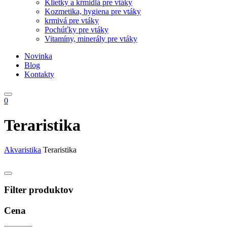
Klietky a kŕmidlá pre vtáky
Kozmetika, hygiena pre vtáky
krmivá pre vtáky
Pochúťky pre vtáky
Vitamíny, minerály pre vtáky
Novinka
Blog
Kontakty
0
Teraristika
Akvaristika
Teraristika
Filter produktov
Cena