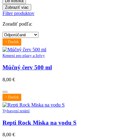
Do košíka
Zobraziť viac
Filter produktov
Zoradiť podľa:
+ Darček
Krmení pro plazy a želvy
Múčný červ 500 ml
8,00
€
+ Darček
Vybavení terárií
Repti Rock Miska na vodu S
8,00
€