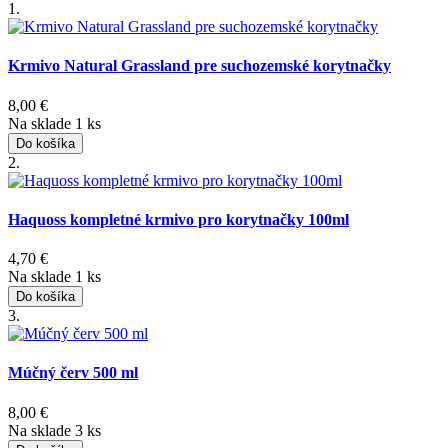
1.
Krmivo Natural Grassland pre suchozemské korytnačky
8,00
€
Na sklade 1 ks
Do košíka
2.
Haquoss kompletné krmivo pro korytnačky 100ml
4,70
€
Na sklade 1 ks
Do košíka
3.
Múčný červ 500 ml
8,00
€
Na sklade 3 ks