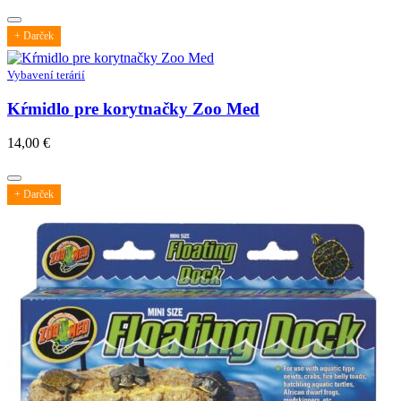
+ Darček
Vybavení terárií
Kŕmidlo pre korytnačky Zoo Med
14,00
€
+ Darček