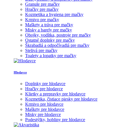
Granule pre mačky
Hračky pre mačky
Kozmetika a hygiena pre mačky
Krmivo pre mačky
Maškrty a tráva pre mačky
Misky a barely pre mačky
Obojky, vodítka, postroje pre mačky
Ostatné doplnky pre mačky
Škrabadlá a odpočívadlá pre mačky
Stelivá pre mačky
Toalety a lopatky pre mačky
Hlodavce
Doplnky pre hlodavce
Hračky pre hlodavce
Klietky a prepravky pre hlodavce
Kozmetika, čistiace piesky pre hlodavce
Krmivo pre hlodavce
Maškrty pre hlodavce
Misky pre hlodavce
Podestýlky, hobliny pre hlodavce