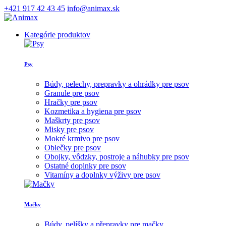
+421 917 42 43 45
info@animax.sk
Kategórie produktov
Psy
Búdy, pelechy, prepravky a ohrádky pre psov
Granule pre psov
Hračky pre psov
Kozmetika a hygiena pre psov
Maškrty pre psov
Misky pre psov
Mokré krmivo pre psov
Oblečky pre psov
Obojky, vôdzky, postroje a náhubky pre psov
Ostatné doplnky pre psov
Vitamíny a doplnky výživy pre psov
Mačky
Búdy, pelíšky a přepravky pre mačky