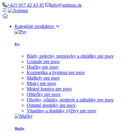
+421 917 42 43 45
info@animax.sk
Kategórie produktov
Psy
Búdy, pelechy, prepravky a ohrádky pre psov
Granule pre psov
Hračky pre psov
Kozmetika a hygiena pre psov
Maškrty pre psov
Misky pre psov
Mokré krmivo pre psov
Oblečky pre psov
Obojky, vôdzky, postroje a náhubky pre psov
Ostatné doplnky pre psov
Vitamíny a doplnky výživy pre psov
Mačky