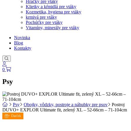
Hračky pre vtáky
Klietky a kŕmidlá pre vtáky
Kozmetika, hygiena pre vtáky
krmivá pre vtáky
Pochúťky pre vtáky
Vitamíny, minerály pre vtáky
Novinka
Blog
Kontakty
0
Psy
Psy
Obojky, vôdzky, postroje a náhubky pre psov
Postroj
DUVO+ EXPLOR Ultimate fit, zelený XL – 52-66cm – 71-104cm
+ Darček