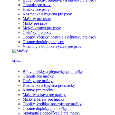
Búdy, pelechy, prepravky a ohrádky pre psov
Granule pre psov
Hračky pre psov
Kozmetika a hygiena pre psov
Maškrty pre psov
Misky pre psov
Mokré krmivo pre psov
Oblečky pre psov
Obojky, vôdzky, postroje a náhubky pre psov
Ostatné doplnky pre psov
Vitamíny a doplnky výživy pre psov
Mačky
Búdy, pelíšky a přepravky pre mačky
Granule pre mačky
Hračky pre mačky
Kozmetika a hygiena pre mačky
Krmivo pre mačky
Maškrty a tráva pre mačky
Misky a barely pre mačky
Obojky, vodítka, postroje pre mačky
Ostatné doplnky pre mačky
Škrabadlá a odpočívadlá pre mačky