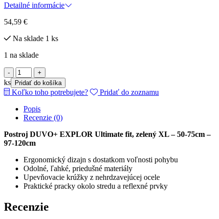
Detailné informácie
54,59
€
Na sklade 1 ks
1 na sklade
množstvo
Postroj
ks
Pridať do košíka
DUVO+
Koľko toho potrebujete?
Pridať do zoznamu
EXPLOR
Ultimate
Popis
fit,
Recenzie (0)
zelený
XL
Postroj DUVO+ EXPLOR Ultimate fit, zelený XL – 50-75cm –
-
97-120cm
52-
66cm
Ergonomický dizajn s dostatkom voľnosti pohybu
-
Odolné, ľahké, priedušné materiály
71-
Upevňovacie krúžky z nehrdzavejúcej ocele
104cm
Praktické pracky okolo stredu a reflexné prvky
Recenzie