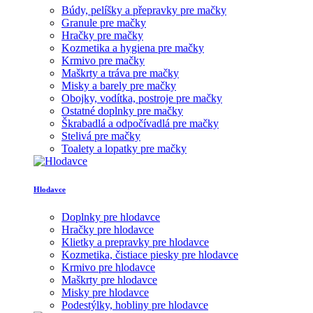
Búdy, pelíšky a přepravky pre mačky
Granule pre mačky
Hračky pre mačky
Kozmetika a hygiena pre mačky
Krmivo pre mačky
Maškrty a tráva pre mačky
Misky a barely pre mačky
Obojky, vodítka, postroje pre mačky
Ostatné doplnky pre mačky
Škrabadlá a odpočívadlá pre mačky
Stelivá pre mačky
Toalety a lopatky pre mačky
Hlodavce
Doplnky pre hlodavce
Hračky pre hlodavce
Klietky a prepravky pre hlodavce
Kozmetika, čistiace piesky pre hlodavce
Krmivo pre hlodavce
Maškrty pre hlodavce
Misky pre hlodavce
Podestýlky, hobliny pre hlodavce