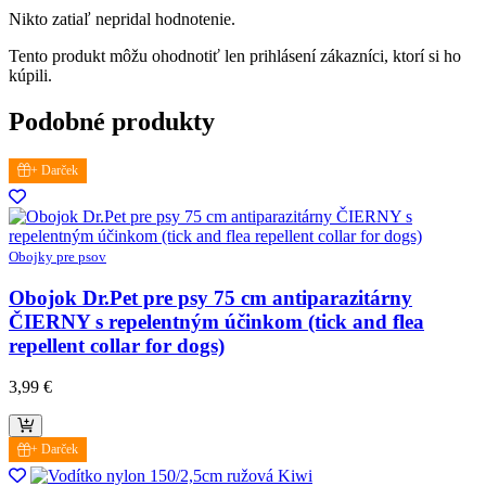
Nikto zatiaľ nepridal hodnotenie.
Tento produkt môžu ohodnotiť len prihlásení zákazníci, ktorí si ho
kúpili.
Podobné produkty
+ Darček
Obojky pre psov
Obojok Dr.Pet pre psy 75 cm antiparazitárny
ČIERNY s repelentným účinkom (tick and flea
repellent collar for dogs)
3,99
€
+ Darček