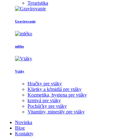
Teraristika
Gravírovanie
mléko
Vtáky
Hračky pre vtáky
Klietky a kŕmidlá pre vtáky
Kozmetika, hygiena pre vtáky
krmivá pre vtáky
Pochúťky pre vtáky
Vitamíny, minerály pre vtáky
Novinka
Blog
Kontakty