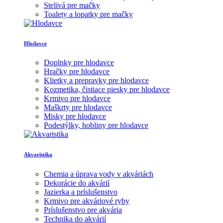
Stelivá pre mačky
Toalety a lopatky pre mačky
Hlodavce
Doplnky pre hlodavce
Hračky pre hlodavce
Klietky a prepravky pre hlodavce
Kozmetika, čistiace piesky pre hlodavce
Krmivo pre hlodavce
Maškrty pre hlodavce
Misky pre hlodavce
Podestýlky, hobliny pre hlodavce
Akvaristika
Chemia a úprava vody v akváriách
Dekorácie do akvárií
Jazierka a príslušenstvo
Krmivo pre akváriové ryby
Príslušenstvo pre akvária
Technika do akvárií