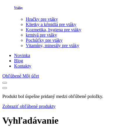
Vtáky
Hračky pre vtáky
Klietky a kŕmidlá pre vtáky
Kozmetika, hygiena pre vtáky
krmivá pre vtáky
Pochúťky pre vtáky
Vitamíny, minerály pre vtáky
Novinka
Blog
Kontakty
Obľúbené
Môj účet
Produkt bol úspešne pridaný medzi obľúbené položky.
Zobraziť obľúbené produkty
Vyhľadávanie