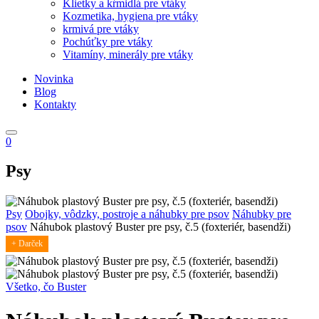
Klietky a kŕmidlá pre vtáky
Kozmetika, hygiena pre vtáky
krmivá pre vtáky
Pochúťky pre vtáky
Vitamíny, minerály pre vtáky
Novinka
Blog
Kontakty
0
Psy
Psy
Obojky, vôdzky, postroje a náhubky pre psov
Náhubky pre
psov
Náhubok plastový Buster pre psy, č.5 (foxteriér, basendži)
+ Darček
Všetko, čo Buster