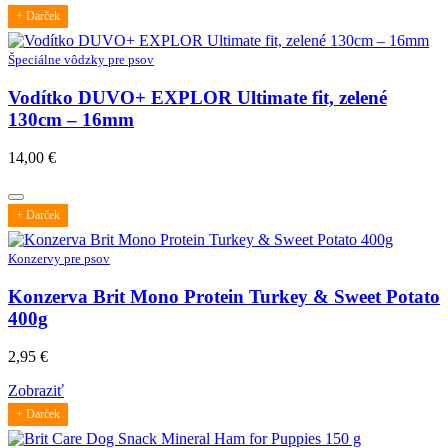
+ Darček
Špeciálne vôdzky pre psov
Vodítko DUVO+ EXPLOR Ultimate fit, zelené
130cm – 16mm
14,00
€
+ Darček
Konzervy pre psov
Konzerva Brit Mono Protein Turkey & Sweet Potato
400g
2,95
€
Zobraziť
+ Darček