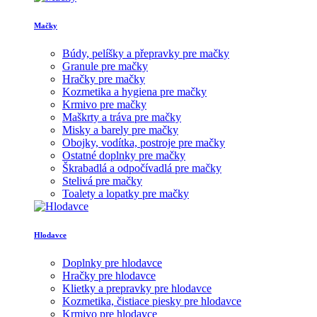
Mačky
Búdy, pelíšky a přepravky pre mačky
Granule pre mačky
Hračky pre mačky
Kozmetika a hygiena pre mačky
Krmivo pre mačky
Maškrty a tráva pre mačky
Misky a barely pre mačky
Obojky, vodítka, postroje pre mačky
Ostatné doplnky pre mačky
Škrabadlá a odpočívadlá pre mačky
Stelivá pre mačky
Toalety a lopatky pre mačky
Hlodavce
Doplnky pre hlodavce
Hračky pre hlodavce
Klietky a prepravky pre hlodavce
Kozmetika, čistiace piesky pre hlodavce
Krmivo pre hlodavce