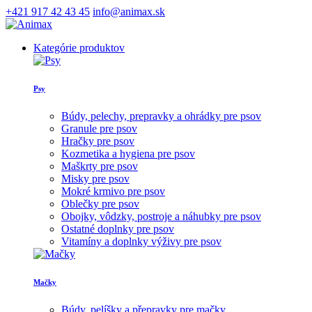
+421 917 42 43 45
info@animax.sk
Kategórie produktov
Psy
Búdy, pelechy, prepravky a ohrádky pre psov
Granule pre psov
Hračky pre psov
Kozmetika a hygiena pre psov
Maškrty pre psov
Misky pre psov
Mokré krmivo pre psov
Oblečky pre psov
Obojky, vôdzky, postroje a náhubky pre psov
Ostatné doplnky pre psov
Vitamíny a doplnky výživy pre psov
Mačky
Búdy, pelíšky a přepravky pre mačky