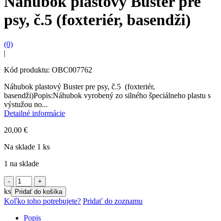
Náhubok plastový Buster pre
psy, č.5 (foxteriér, basendži)
(0)
|
Kód produktu: OBC007762
Náhubok plastový Buster pre psy, č.5 (foxteriér,
basendži)Popis:Náhubok vyrobený zo silného špeciálneho plastu s
výstužou no...
Detailné informácie
20,00
€
Na sklade 1 ks
1 na sklade
množstvo
Náhubok
ks
Pridať do košíka
plastový
Koľko toho potrebujete?
Pridať do zoznamu
Buster
pre
Popis