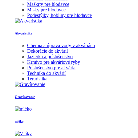
Maškrty pre hlodavce
Misky pre hlodavce
Podestýlky, hobliny pre hlodavce
Akvaristika
Chemia a úprava vody v akváriách
Dekorácie do akvárií
Jazierka a príslušenstvo
Krmivo pre akváriové ryby
Príslušenstvo pre akvária
Technika do akvárií
Teraristika
Gravírovanie
mléko