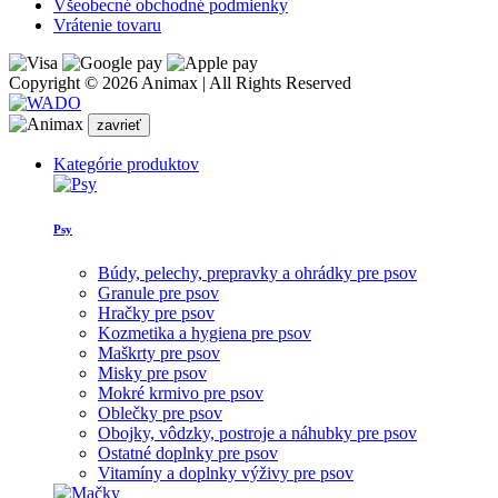
Všeobecné obchodné podmienky
Vrátenie tovaru
Copyright © 2026 Animax | All Rights Reserved
zavrieť
Kategórie produktov
Psy
Búdy, pelechy, prepravky a ohrádky pre psov
Granule pre psov
Hračky pre psov
Kozmetika a hygiena pre psov
Maškrty pre psov
Misky pre psov
Mokré krmivo pre psov
Oblečky pre psov
Obojky, vôdzky, postroje a náhubky pre psov
Ostatné doplnky pre psov
Vitamíny a doplnky výživy pre psov