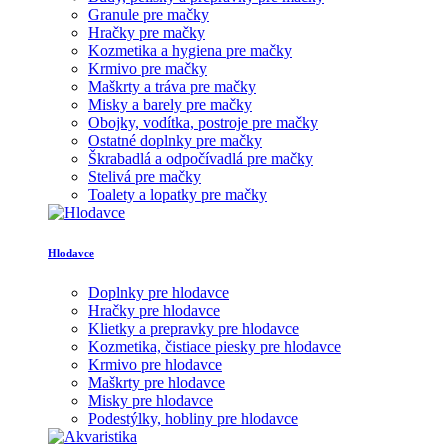
Granule pre mačky
Hračky pre mačky
Kozmetika a hygiena pre mačky
Krmivo pre mačky
Maškrty a tráva pre mačky
Misky a barely pre mačky
Obojky, vodítka, postroje pre mačky
Ostatné doplnky pre mačky
Škrabadlá a odpočívadlá pre mačky
Stelivá pre mačky
Toalety a lopatky pre mačky
Hlodavce
Doplnky pre hlodavce
Hračky pre hlodavce
Klietky a prepravky pre hlodavce
Kozmetika, čistiace piesky pre hlodavce
Krmivo pre hlodavce
Maškrty pre hlodavce
Misky pre hlodavce
Podestýlky, hobliny pre hlodavce