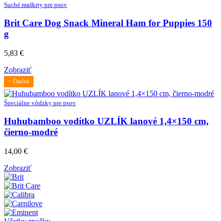
Suché maškrty pre psov
Brit Care Dog Snack Mineral Ham for Puppies 150
g
5,83
€
Zobraziť
+ Darček
Špeciálne vôdzky pre psov
Huhubamboo vodítko UZLÍK lanové 1,4×150 cm,
čierno-modré
14,00
€
Zobraziť