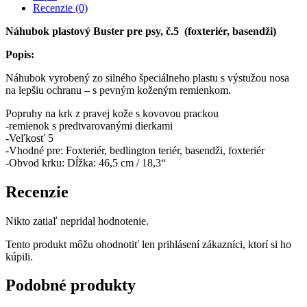
psy,
Recenzie (0)
č.5
(foxteriér,
Náhubok plastový Buster pre psy, č.5 (foxteriér, basendži)
basendži)
Popis:
Náhubok vyrobený zo silného špeciálneho plastu s výstužou nosa
na lepšiu ochranu – s pevným koženým remienkom.
Popruhy na krk z pravej kože s kovovou prackou
-remienok s predtvarovanými dierkami
-Veľkosť 5
-Vhodné pre: Foxteriér, bedlington teriér, basendži, foxteriér
-Obvod krku: Dĺžka: 46,5 cm / 18,3“
Recenzie
Nikto zatiaľ nepridal hodnotenie.
Tento produkt môžu ohodnotiť len prihlásení zákazníci, ktorí si ho
kúpili.
Podobné produkty