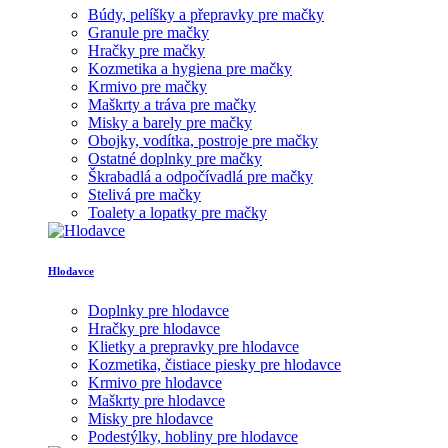
Búdy, pelíšky a přepravky pre mačky
Granule pre mačky
Hračky pre mačky
Kozmetika a hygiena pre mačky
Krmivo pre mačky
Maškrty a tráva pre mačky
Misky a barely pre mačky
Obojky, vodítka, postroje pre mačky
Ostatné doplnky pre mačky
Škrabadlá a odpočívadlá pre mačky
Stelivá pre mačky
Toalety a lopatky pre mačky
Hlodavce
Doplnky pre hlodavce
Hračky pre hlodavce
Klietky a prepravky pre hlodavce
Kozmetika, čistiace piesky pre hlodavce
Krmivo pre hlodavce
Maškrty pre hlodavce
Misky pre hlodavce
Podestýlky, hobliny pre hlodavce