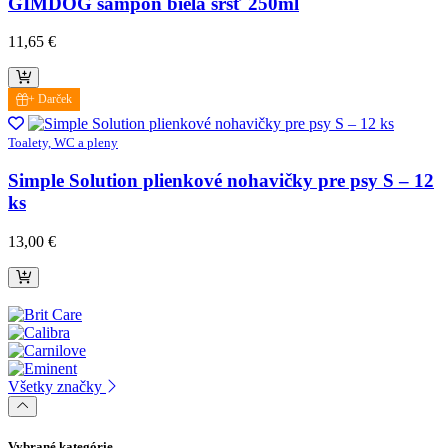
GIMDOG šampón biela srsť 250ml
11,65
€
+ Darček
Toalety, WC a pleny
Simple Solution plienkové nohavičky pre psy S – 12
ks
13,00
€