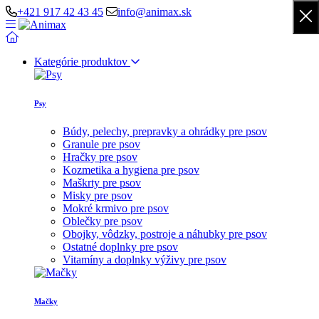
+421 917 42 43 45
info@animax.sk
Kategórie produktov
Psy
Búdy, pelechy, prepravky a ohrádky pre psov
Granule pre psov
Hračky pre psov
Kozmetika a hygiena pre psov
Maškrty pre psov
Misky pre psov
Mokré krmivo pre psov
Oblečky pre psov
Obojky, vôdzky, postroje a náhubky pre psov
Ostatné doplnky pre psov
Vitamíny a doplnky výživy pre psov
Mačky