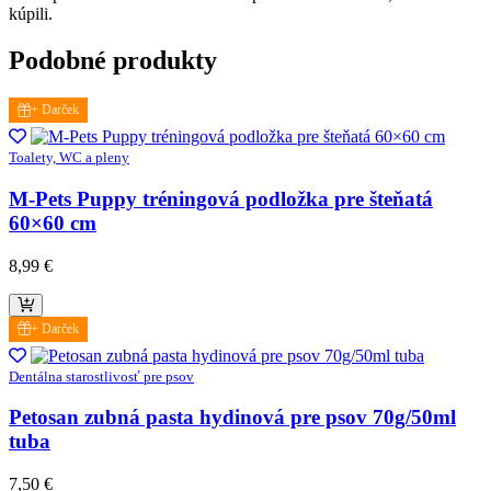
kúpili.
Podobné produkty
+ Darček
Toalety, WC a pleny
M-Pets Puppy tréningová podložka pre šteňatá
60×60 cm
8,99
€
+ Darček
Dentálna starostlivosť pre psov
Petosan zubná pasta hydinová pre psov 70g/50ml
tuba
7,50
€