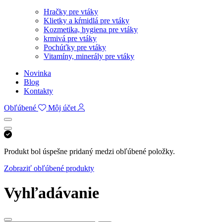
Vtáky
Hračky pre vtáky
Klietky a kŕmidlá pre vtáky
Kozmetika, hygiena pre vtáky
krmivá pre vtáky
Pochúťky pre vtáky
Vitamíny, minerály pre vtáky
Novinka
Blog
Kontakty
Obľúbené
Môj účet
Produkt bol úspešne pridaný medzi obľúbené položky.
Zobraziť obľúbené produkty