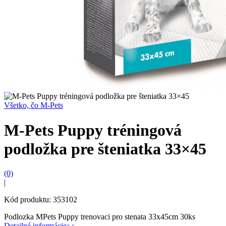
Všetko, čo M-Pets
M-Pets Puppy tréningová
podložka pre šteniatka 33×45
(0)
|
Kód produktu: 353102
Podlozka MPets Puppy trenovaci pro stenata 33x45cm 30ks
Detailné informácie