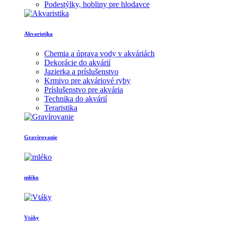
Kozmetika, čistiace piesky pre hlodavce
Krmivo pre hlodavce
Maškrty pre hlodavce
Misky pre hlodavce
Podestýlky, hobliny pre hlodavce
Akvaristika
Chemia a úprava vody v akváriách
Dekorácie do akvárií
Jazierka a príslušenstvo
Krmivo pre akváriové ryby
Príslušenstvo pre akvária
Technika do akvárií
Teraristika
Gravírovanie
mléko