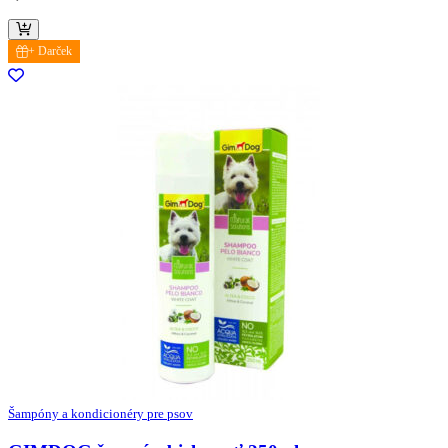
+ Darček
Šampóny a kondicionéry pre psov