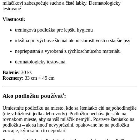
miláčikovi zabezpečuje suché a čisté labky. Dermatologicky
testované.
Vlastnosti:
tréningová podložka pre lepšiu hygienu
ideálna pri výchove šteniat alebo starostlivosti o staršie psy
nepriepustná a vyrobená z rýchloschnúceho materiálu
dermatologicky testovaná
Balenie:
30 ks
Rozmery:
33 cm × 45 cm
Ako podložku používať:
Umiestnite podložku na miesto, kde sa šteniatko cíti najpohodlnejšie
(nie v blízkosti jedla alebo vody). Podložku nechávajte stále na
rovnakom mieste, aby sa váš miláčik nemýlil. Postavte šteniatko na
podložku – ak sa hneď nevyprázdni, opakovane ho na podložku
vracajte, kým sa mu to nepodarí.