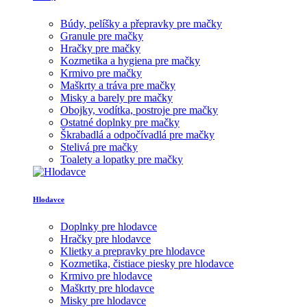
Vitamíny a doplnky výživy pre psov
Mačky
Búdy, pelíšky a přepravky pre mačky
Granule pre mačky
Hračky pre mačky
Kozmetika a hygiena pre mačky
Krmivo pre mačky
Maškrty a tráva pre mačky
Misky a barely pre mačky
Obojky, vodítka, postroje pre mačky
Ostatné doplnky pre mačky
Škrabadlá a odpočívadlá pre mačky
Stelivá pre mačky
Toalety a lopatky pre mačky
Hlodavce
Doplnky pre hlodavce
Hračky pre hlodavce
Klietky a prepravky pre hlodavce