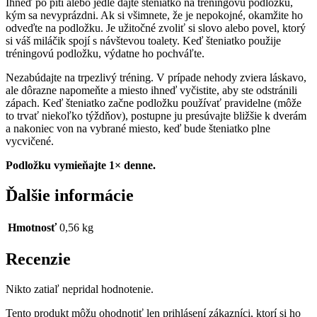
Ihneď po pití alebo jedle dajte šteniatko na tréningovú podložku,
kým sa nevyprázdni. Ak si všimnete, že je nepokojné, okamžite ho
odveďte na podložku. Je užitočné zvoliť si slovo alebo povel, ktorý
si váš miláčik spojí s návštevou toalety. Keď šteniatko použije
tréningovú podložku, výdatne ho pochváľte.
Nezabúdajte na trpezlivý tréning. V prípade nehody zviera láskavo,
ale dôrazne napomeňte a miesto ihneď vyčistite, aby ste odstránili
zápach. Keď šteniatko začne podložku používať pravidelne (môže
to trvať niekoľko týždňov), postupne ju presúvajte bližšie k dverám
a nakoniec von na vybrané miesto, keď bude šteniatko plne
vycvičené.
Podložku vymieňajte 1× denne.
Ďalšie informácie
Hmotnosť
0,56 kg
Recenzie
Nikto zatiaľ nepridal hodnotenie.
Tento produkt môžu ohodnotiť len prihlásení zákazníci, ktorí si ho