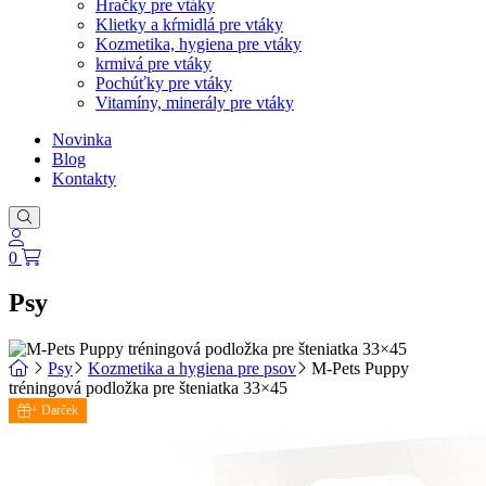
Hračky pre vtáky
Klietky a kŕmidlá pre vtáky
Kozmetika, hygiena pre vtáky
krmivá pre vtáky
Pochúťky pre vtáky
Vitamíny, minerály pre vtáky
Novinka
Blog
Kontakty
0
Psy
Psy
Kozmetika a hygiena pre psov
M-Pets Puppy
tréningová podložka pre šteniatka 33×45
+ Darček