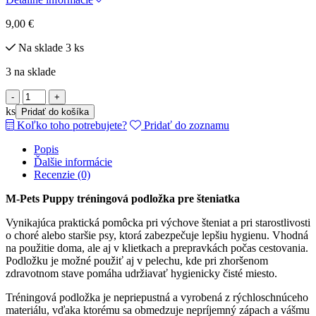
9,00
€
Na sklade 3 ks
3 na sklade
množstvo
M-
ks
Pridať do košíka
Pets
Koľko toho potrebujete?
Pridať do zoznamu
Puppy
tréningová
Popis
podložka
Ďalšie informácie
pre
Recenzie (0)
šteniatka
33x45
M-Pets Puppy tréningová podložka pre šteniatka
Vynikajúca praktická pomôcka pri výchove šteniat a pri starostlivosti
o choré alebo staršie psy, ktorá zabezpečuje lepšiu hygienu. Vhodná
na použitie doma, ale aj v klietkach a prepravkách počas cestovania.
Podložku je možné použiť aj v pelechu, kde pri zhoršenom
zdravotnom stave pomáha udržiavať hygienicky čisté miesto.
Tréningová podložka je nepriepustná a vyrobená z rýchloschnúceho
materiálu, vďaka ktorému sa obmedzuje nepríjemný zápach a vášmu