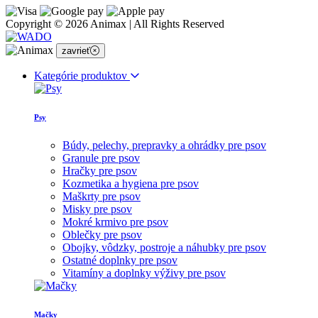
Reklamačné podmienky
Ochrana osobných údajov
Všeobecné obchodné podmienky
Vrátenie tovaru
Copyright © 2026 Animax | All Rights Reserved
zavrieť
Kategórie produktov
Psy
Búdy, pelechy, prepravky a ohrádky pre psov
Granule pre psov
Hračky pre psov
Kozmetika a hygiena pre psov
Maškrty pre psov
Misky pre psov
Mokré krmivo pre psov
Oblečky pre psov
Obojky, vôdzky, postroje a náhubky pre psov
Ostatné doplnky pre psov