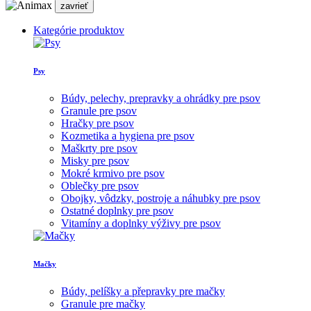
zavrieť
Kategórie produktov
Psy
Búdy, pelechy, prepravky a ohrádky pre psov
Granule pre psov
Hračky pre psov
Kozmetika a hygiena pre psov
Maškrty pre psov
Misky pre psov
Mokré krmivo pre psov
Oblečky pre psov
Obojky, vôdzky, postroje a náhubky pre psov
Ostatné doplnky pre psov
Vitamíny a doplnky výživy pre psov
Mačky
Búdy, pelíšky a přepravky pre mačky
Granule pre mačky