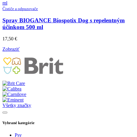
Čističe a odpuzovače
Spray BIOGANCE Biospotix Dog s repelentným
účinkom 500 ml
17,50
€
Zobraziť
Všetky značky
Vybrané kategórie
Psy