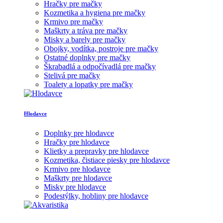
Hračky pre mačky
Kozmetika a hygiena pre mačky
Krmivo pre mačky
Maškrty a tráva pre mačky
Misky a barely pre mačky
Obojky, vodítka, postroje pre mačky
Ostatné doplnky pre mačky
Škrabadlá a odpočívadlá pre mačky
Stelivá pre mačky
Toalety a lopatky pre mačky
Hlodavce
Doplnky pre hlodavce
Hračky pre hlodavce
Klietky a prepravky pre hlodavce
Kozmetika, čistiace piesky pre hlodavce
Krmivo pre hlodavce
Maškrty pre hlodavce
Misky pre hlodavce
Podestýlky, hobliny pre hlodavce