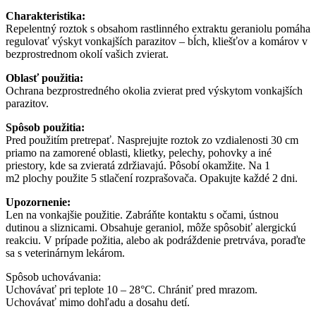
Charakteristika:
Repelentný roztok s obsahom rastlinného extraktu geraniolu pomáha
regulovať výskyt vonkajších parazitov – bĺch, kliešťov a komárov v
bezprostrednom okolí vašich zvierat.
Oblasť použitia:
Ochrana bezprostredného okolia zvierat pred výskytom vonkajších
parazitov.
Spôsob použitia:
Pred použitím pretrepať. Nasprejujte roztok zo vzdialenosti 30 cm
priamo na zamorené oblasti, klietky, pelechy, pohovky a iné
priestory, kde sa zvieratá zdržiavajú. Pôsobí okamžite. Na 1
m2 plochy použite 5 stlačení rozprašovača. Opakujte každé 2 dni.
Upozornenie:
Len na vonkajšie použitie. Zabráňte kontaktu s očami, ústnou
dutinou a sliznicami. Obsahuje geraniol, môže spôsobiť alergickú
reakciu. V prípade požitia, alebo ak podráždenie pretrváva, poraďte
sa s veterinárnym lekárom.
Spôsob uchovávania:
Uchovávať pri teplote 10 – 28°C. Chrániť pred mrazom.
Uchovávať mimo dohľadu a dosahu detí.