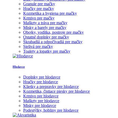
Granule pre mačky
Hračky pre mačky
Kozmetika a hygiena pre mačky
Krmivo pre mačky
Maškrty a tráva pre mačky
Misky a barely pre mačky
Obojky, vodítka, postroje pre mačky
Ostatné doplnky pre mačky
Škrabadlá a odpočívadlá pre mačky
Stelivá pre mačky
Toalety a lopatky pre mačky
Hlodavce
Doplnky pre hlodavce
Hračky pre hlodavce
Klietky a prepravky pre hlodavce
Kozmetika, čistiace piesky pre hlodavce
Krmivo pre hlodavce
Maškrty pre hlodavce
Misky pre hlodavce
Podestýlky, hobliny pre hlodavce