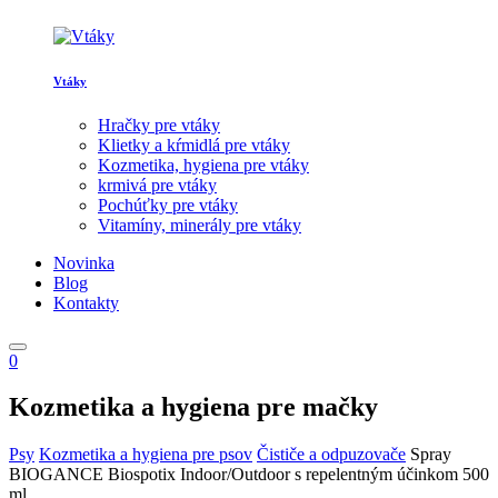
Vtáky
Hračky pre vtáky
Klietky a kŕmidlá pre vtáky
Kozmetika, hygiena pre vtáky
krmivá pre vtáky
Pochúťky pre vtáky
Vitamíny, minerály pre vtáky
Novinka
Blog
Kontakty
0
Kozmetika a hygiena pre mačky
Psy
Kozmetika a hygiena pre psov
Čističe a odpuzovače
Spray
BIOGANCE Biospotix Indoor/Outdoor s repelentným účinkom 500
ml