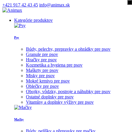
+421 917 42 43 45
info@animax.sk
Kategórie produktov
Psy
Búdy, pelechy, prepravky a ohrádky pre psov
Granule pre psov
Hračky pre psov
Kozmetika a hygiena pre psov
Maškrty pre psov
Misky pre psov
Mokré krmivo pre psov
Oblečky pre psov
Obojky, vôdzky, postroje a náhubky pre psov
Ostatné doplnky pre psov
Vitamíny a doplnky výživy pre psov
Mačky
Búdy, pelíšky a přepravky pre mačky