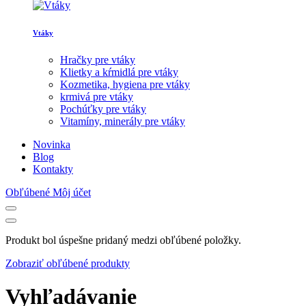
Vtáky
Hračky pre vtáky
Klietky a kŕmidlá pre vtáky
Kozmetika, hygiena pre vtáky
krmivá pre vtáky
Pochúťky pre vtáky
Vitamíny, minerály pre vtáky
Novinka
Blog
Kontakty
Obľúbené
Môj účet
Produkt bol úspešne pridaný medzi obľúbené položky.
Zobraziť obľúbené produkty
Vyhľadávanie