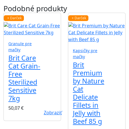
Podobné produkty
+ Darček
+ Darček
Granule pre
mačky
Kapsičky pre
Brit Care
mačky
Brit
Cat Grain-
Premium
Free
by Nature
Sterilized
Cat
Sensitive
Delicate
7kg
Fillets in
50,07
€
Jelly with
Zobraziť
Beef 85 g