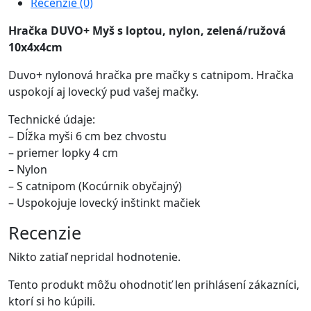
Recenzie (0)
Hračka DUVO+ Myš s loptou, nylon, zelená/ružová
10x4x4cm
Duvo+ nylonová hračka pre mačky s catnipom. Hračka
uspokojí aj lovecký pud vašej mačky.
Technické údaje:
– Dĺžka myši 6 cm bez chvostu
– priemer lopky 4 cm
– Nylon
– S catnipom (Kocúrnik obyčajný)
– Uspokojuje lovecký inštinkt mačiek
Recenzie
Nikto zatiaľ nepridal hodnotenie.
Tento produkt môžu ohodnotiť len prihlásení zákazníci,
ktorí si ho kúpili.