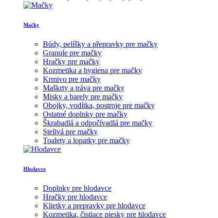
Mačky
Búdy, pelíšky a přepravky pre mačky
Granule pre mačky
Hračky pre mačky
Kozmetika a hygiena pre mačky
Krmivo pre mačky
Maškrty a tráva pre mačky
Misky a barely pre mačky
Obojky, vodítka, postroje pre mačky
Ostatné doplnky pre mačky
Škrabadlá a odpočívadlá pre mačky
Stelivá pre mačky
Toalety a lopatky pre mačky
Hlodavce
Doplnky pre hlodavce
Hračky pre hlodavce
Klietky a prepravky pre hlodavce
Kozmetika, čistiace piesky pre hlodavce