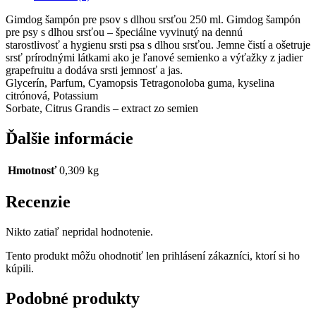
Gimdog šampón pre psov
s
dlhou srsťou 250 ml. Gimdog šampón
pre psy
s
dlhou srsťou – špeciálne vyvinutý
na
dennú
starostlivosť
a
hygienu srsti psa
s
dlhou srsťou. Jemne čistí
a
ošetruje
srsť prírodnými látkami ako
je
ľanové semienko
a
výťažky
z
jadier
grapefruitu
a
dodáva srsti jemnosť
a
jas.
Glycerín, Parfum, Cyamopsis Tetragonoloba guma, kyselina
citrónová, Potassium
Sorbate, Citrus Grandis – extract
zo
semien
Ďalšie informácie
Hmotnosť
0,309 kg
Recenzie
Nikto zatiaľ nepridal hodnotenie.
Tento produkt môžu ohodnotiť len prihlásení zákazníci, ktorí si ho
kúpili.
Podobné produkty