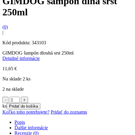
GIMDOG šampón dlhá srsť
250ml
(0)
|
Kód produktu: 343103
GIMDOG šampón dlouhá srst 250ml
Detailné informácie
11,65
€
Na sklade 2 ks
2 na sklade
množstvo
GIMDOG
ks
Pridať do košíka
šampón
Koľko toho potrebujete?
Pridať do zoznamu
dlhá
srsť
Popis
250ml
Ďalšie informácie
Recenzie (0)