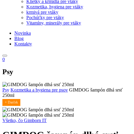
Klietky a kŕmidlá pre vtáky
Kozmetika, hygiena pre vtáky
krmivá pre vtáky
Pochúťky pre vtáky
Vitamíny, minerály pre vtáky
Novinka
Blog
Kontakty
0
Psy
Psy
Kozmetika a hygiena pre psov
GIMDOG šampón dlhá srsť
250ml
+ Darček
Všetko, čo Gimborn IT