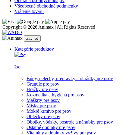
Ochrana osobných údajov
Všeobecné obchodné podmienky
Vrátenie tovaru
Copyright © 2026 Animax | All Rights Reserved
zavrieť
Kategórie produktov
Psy
Búdy, pelechy, prepravky a ohrádky pre psov
Granule pre psov
Hračky pre psov
Kozmetika a hygiena pre psov
Maškrty pre psov
Misky pre psov
Mokré krmivo pre psov
Oblečky pre psov
Obojky, vôdzky, postroje a náhubky pre psov
Ostatné doplnky pre psov
Vitamíny a doplnky výživy pre psov