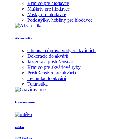
Krmivo pre hlodavce
Maškrty pre hlodavce
Misky pre hlodavce
Podestýlky, hobliny pre hlodavce
Akvaristika
Chemia a úprava vody v akváriách
Dekorácie do akvárií
Jazierka a príslušenstvo
Krmivo pre akváriové ryby
Príslušenstvo pre akvária
Technika do akvárií
Teraristika
Gravírovanie
mléko