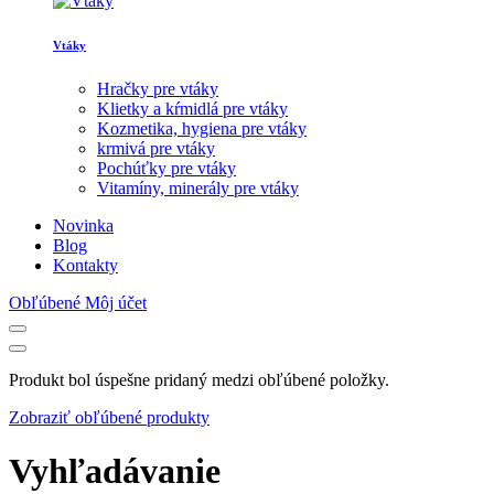
Vtáky
Hračky pre vtáky
Klietky a kŕmidlá pre vtáky
Kozmetika, hygiena pre vtáky
krmivá pre vtáky
Pochúťky pre vtáky
Vitamíny, minerály pre vtáky
Novinka
Blog
Kontakty
Obľúbené
Môj účet
Produkt bol úspešne pridaný medzi obľúbené položky.
Zobraziť obľúbené produkty
Vyhľadávanie