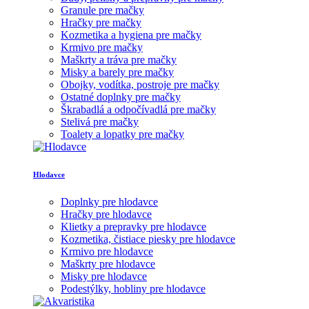
Granule pre mačky
Hračky pre mačky
Kozmetika a hygiena pre mačky
Krmivo pre mačky
Maškrty a tráva pre mačky
Misky a barely pre mačky
Obojky, vodítka, postroje pre mačky
Ostatné doplnky pre mačky
Škrabadlá a odpočívadlá pre mačky
Stelivá pre mačky
Toalety a lopatky pre mačky
Hlodavce
Doplnky pre hlodavce
Hračky pre hlodavce
Klietky a prepravky pre hlodavce
Kozmetika, čistiace piesky pre hlodavce
Krmivo pre hlodavce
Maškrty pre hlodavce
Misky pre hlodavce
Podestýlky, hobliny pre hlodavce