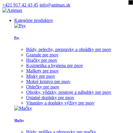
+421 917 42 43 45
info@animax.sk
Kategórie produktov
Psy
Búdy, pelechy, prepravky a ohrádky pre psov
Granule pre psov
Hračky pre psov
Kozmetika a hygiena pre psov
Maškrty pre psov
Misky pre psov
Mokré krmivo pre psov
Oblečky pre psov
Obojky, vôdzky, postroje a náhubky pre psov
Ostatné doplnky pre psov
Vitamíny a doplnky výživy pre psov
Mačky
Búdy, pelíšky a přepravky pre mačky