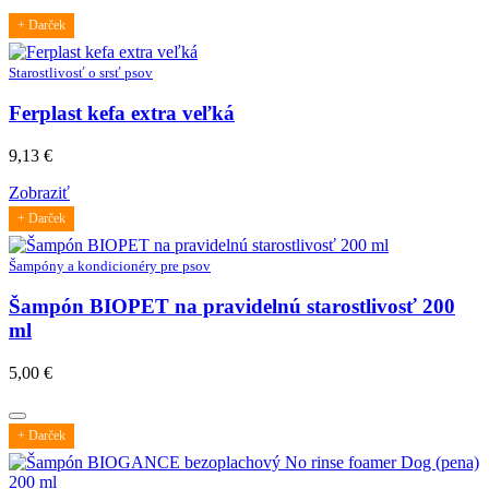
+ Darček
Starostlivosť o srsť psov
Ferplast kefa extra veľká
9,13
€
Zobraziť
+ Darček
Šampóny a kondicionéry pre psov
Šampón BIOPET na pravidelnú starostlivosť 200
ml
5,00
€
+ Darček