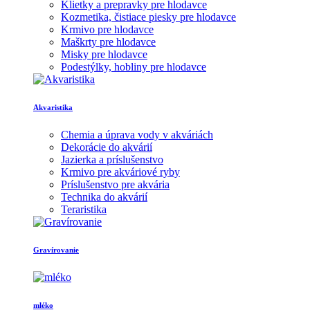
Klietky a prepravky pre hlodavce
Kozmetika, čistiace piesky pre hlodavce
Krmivo pre hlodavce
Maškrty pre hlodavce
Misky pre hlodavce
Podestýlky, hobliny pre hlodavce
Akvaristika
Chemia a úprava vody v akváriách
Dekorácie do akvárií
Jazierka a príslušenstvo
Krmivo pre akváriové ryby
Príslušenstvo pre akvária
Technika do akvárií
Teraristika
Gravírovanie
mléko