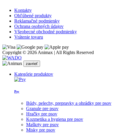
Kontakty
Obľúbené produkty
Reklamačné podmienky
Ochrana osobných údajov
Všeobecné obchodné podmienky
Vrátenie tovaru
Copyright © 2026 Animax | All Rights Reserved
zavrieť
Kategórie produktov
Psy
Búdy, pelechy, prepravky a ohrádky pre psov
Granule pre psov
Hračky pre psov
Kozmetika a hygiena pre psov
Maškrty pre psov
Misky pre psov