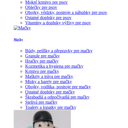
Mokré krmivo pre psov
Oblečky pre psov
Obojky, vôdzky, postroje a náhubky pre psov
Ostatné doplnky pre psov
Vitamíny a doplnky výživy pre psov
Mačky
Búdy, pelíšky a přepravky pre mačky
Granule pre mačky
Hračky pre mačky
Kozmetika a hygiena pre mačky
Krmivo pre mačky
Maškrty a tráva pre mačky
Misky a barely pre mačky
Obojky, vodítka, postroje pre mačky
Ostatné doplnky pre mačky
Škrabadlá a odpočívadlá pre mačky
Stelivá pre mačky
Toalety a lopatky pre mačky