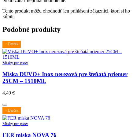
Nikto zatiaľ nepridal hodnotenie.
Tento produkt môžu ohodnotiť len prihlásení zákazníci, ktorí si ho
kúpili.
Podobné produkty
+ Darček
Misky pre psov
Miska DUVO+ Inox nerezová pre šteňatá priemer
25CM – 1510ML
4,49
€
+ Darček
Misky pre psov
FER miska NOVA 76