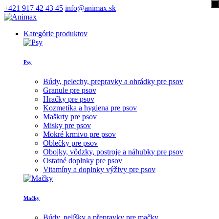
+421 917 42 43 45
info@animax.sk
Kategórie produktov
Psy
Búdy, pelechy, prepravky a ohrádky pre psov
Granule pre psov
Hračky pre psov
Kozmetika a hygiena pre psov
Maškrty pre psov
Misky pre psov
Mokré krmivo pre psov
Oblečky pre psov
Obojky, vôdzky, postroje a náhubky pre psov
Ostatné doplnky pre psov
Vitamíny a doplnky výživy pre psov
Mačky
Búdy, pelíšky a přepravky pre mačky