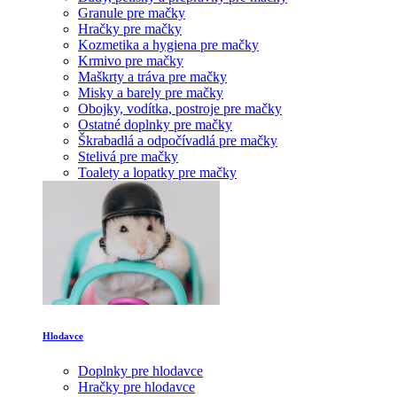
Granule pre mačky
Hračky pre mačky
Kozmetika a hygiena pre mačky
Krmivo pre mačky
Maškrty a tráva pre mačky
Misky a barely pre mačky
Obojky, vodítka, postroje pre mačky
Ostatné doplnky pre mačky
Škrabadlá a odpočívadlá pre mačky
Stelivá pre mačky
Toalety a lopatky pre mačky
Hlodavce
Doplnky pre hlodavce
Hračky pre hlodavce