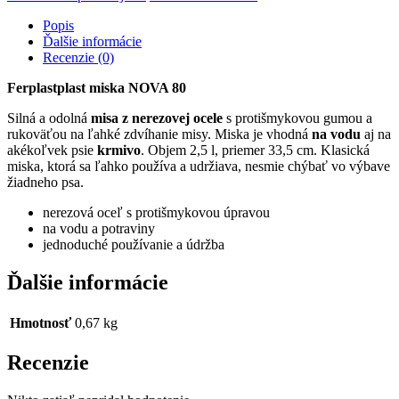
Popis
Ďalšie informácie
Recenzie (0)
Ferplastplast miska NOVA 80
Silná a odolná
misa z nerezovej ocele
s protišmykovou gumou a
rukoväťou na ľahké zdvíhanie misy. Miska je vhodná
na vodu
aj na
akékoľvek psie
krmivo
. Objem 2,5 l, priemer 33,5 cm. Klasická
miska, ktorá sa ľahko používa a udržiava, nesmie chýbať vo výbave
žiadneho psa.
nerezová oceľ s protišmykovou úpravou
na vodu a potraviny
jednoduché používanie a údržba
Ďalšie informácie
Hmotnosť
0,67 kg
Recenzie