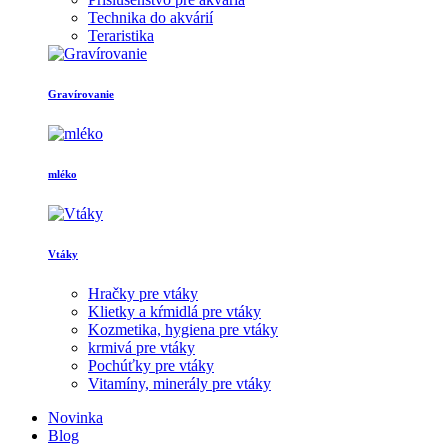
Technika do akvárií
Teraristika
Gravírovanie
mléko
Vtáky
Hračky pre vtáky
Klietky a kŕmidlá pre vtáky
Kozmetika, hygiena pre vtáky
krmivá pre vtáky
Pochúťky pre vtáky
Vitamíny, minerály pre vtáky
Novinka
Blog