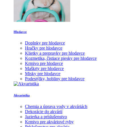
Hlodavce
Doplnky pre hlodavce
Hračky pre hlodavce
Klietky a prepravky pre hlodavce
Kozmetika, čistiace piesky pre hlodavce
Krmivo pre hlodavce
Maškrty pre hlodavce
Misky pre hlodavce
Podestýlky, hobliny pre hlodavce
Akvaristika
Chemia a úprava vody v akváriách
Dekorácie do akvárií
Jazierka a príslušenstvo
Krmivo pre akváriové ryby
Príslušenstvo pre akvária