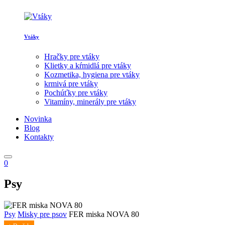
Vtáky
Hračky pre vtáky
Klietky a kŕmidlá pre vtáky
Kozmetika, hygiena pre vtáky
krmivá pre vtáky
Pochúťky pre vtáky
Vitamíny, minerály pre vtáky
Novinka
Blog
Kontakty
0
Psy
Psy
Misky pre psov
FER miska NOVA 80