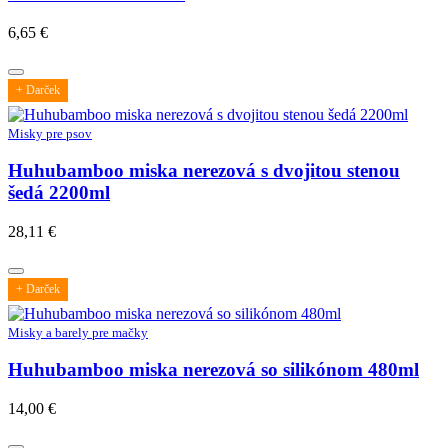
6,65
€
+ Darček
Misky pre psov
Huhubamboo miska nerezová s dvojitou stenou
šedá 2200ml
28,11
€
+ Darček
Misky a barely pre mačky
Huhubamboo miska nerezová so silikónom 480ml
14,00
€