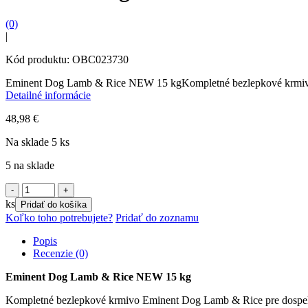
(0)
|
Kód produktu: OBC023730
Eminent Dog Lamb & Rice NEW 15 kgKompletné bezlepkové krmivo E
Detailné informácie
48,98
€
Na sklade 5 ks
5 na sklade
množstvo
Eminent
ks
Pridať do košíka
Dog
Koľko toho potrebujete?
Pridať do zoznamu
Lamb
&
Popis
Rice
Recenzie (0)
NEW
15
Eminent Dog Lamb & Rice NEW 15 kg
kg
Kompletné bezlepkové krmivo Eminent Dog Lamb & Rice pre dospelé