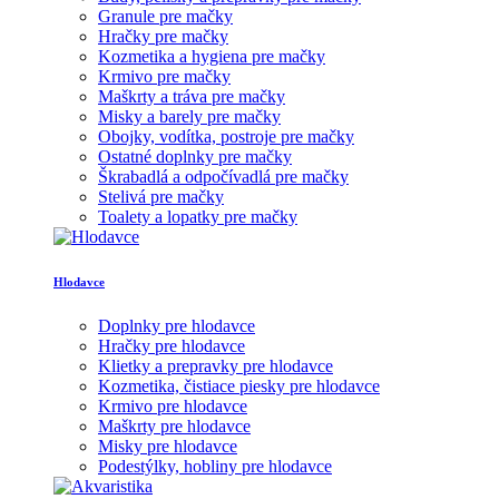
Granule pre mačky
Hračky pre mačky
Kozmetika a hygiena pre mačky
Krmivo pre mačky
Maškrty a tráva pre mačky
Misky a barely pre mačky
Obojky, vodítka, postroje pre mačky
Ostatné doplnky pre mačky
Škrabadlá a odpočívadlá pre mačky
Stelivá pre mačky
Toalety a lopatky pre mačky
Hlodavce
Doplnky pre hlodavce
Hračky pre hlodavce
Klietky a prepravky pre hlodavce
Kozmetika, čistiace piesky pre hlodavce
Krmivo pre hlodavce
Maškrty pre hlodavce
Misky pre hlodavce
Podestýlky, hobliny pre hlodavce