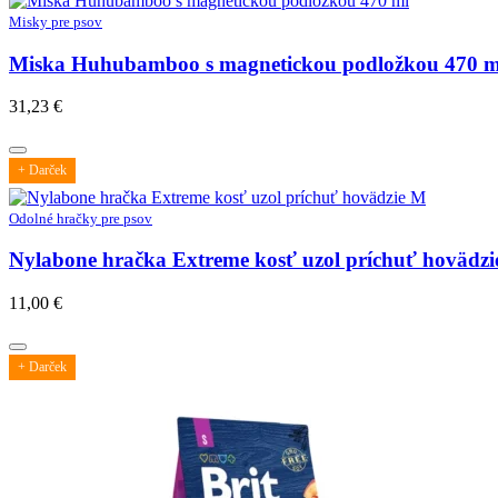
Misky pre psov
Miska Huhubamboo s magnetickou podložkou 470 m
31,23
€
+ Darček
Odolné hračky pre psov
Nylabone hračka Extreme kosť uzol príchuť hovädz
11,00
€
+ Darček