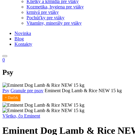
Klietky a kŕmidlá pre vtáky
Kozmetika, hygiena pre vtáky
krmivá pre vtáky
Pochúťky pre vtáky
Vitamíny, minerály pre vtáky
Novinka
Blog
Kontakty
0
Psy
Psy
Granule pre psov
Eminent Dog Lamb & Rice NEW 15 kg
+ Darček
Všetko, čo Eminent
Eminent Dog Lamb & Rice NE