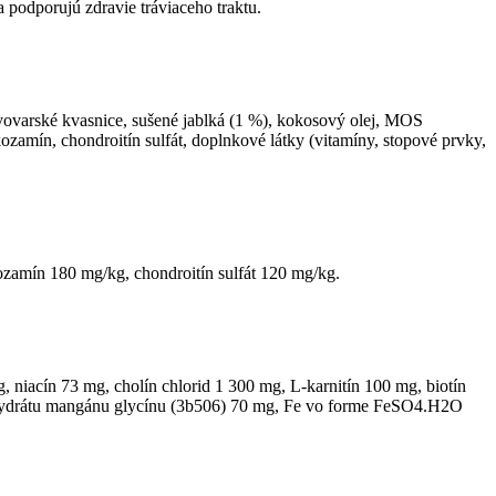
podporujú zdravie tráviaceho traktu.
ivovarské kvasnice, sušené jablká (1 %), kokosový olej, MOS
zamín, chondroitín sulfát, doplnkové látky (vitamíny, stopové prvky,
ozamín 180 mg/kg, chondroitín sulfát 120 mg/kg.
 niacín 73 mg, cholín chlorid 1 300 mg, L-karnitín 100 mg, biotín
hydrátu mangánu glycínu (3b506) 70 mg, Fe vo forme FeSO4.H2O