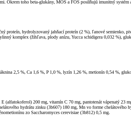
ami. Okrem toho beta-glukány, MOS a FOS posilňujú imunitný systém a 
čný proteín, hydrolyzovaný jahňací proteín (2 %), ľanové semienko, p
ylinný komplex (žihľava, plody anízu, Yucca schidigera 0,032 %), gluko
áknina 2,5 %, Ca 1,6 %, P 1,0 %, lyzín 1,26 %, metionín 0,54 %, gluk
E (alfatokoferol) 200 mg, vitamín C 70 mg, pantotenát vápenatý 23 mg,
elátového hydrátu zinku (3b607) 180 mg, Mn vo forme chelátového 
énometionínu zo Saccharomyces cerevisiae (3b812) 0,5 mg.