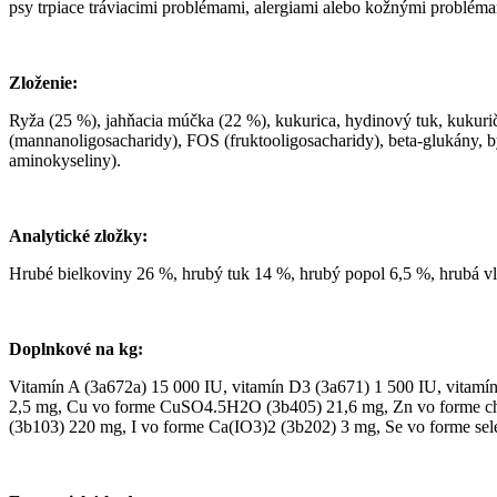
psy trpiace tráviacimi problémami, alergiami alebo kožnými problém
Zloženie:
Ryža (25 %), jahňacia múčka (22 %), kukurica, hydinový tuk, kukuri
(mannanoligosacharidy), FOS (fruktooligosacharidy), beta-glukány, b
aminokyseliny).
Analytické zložky:
Hrubé bielkoviny 26 %, hrubý tuk 14 %, hrubý popol 6,5 %, hrubá vl
Doplnkové na kg:
Vitamín A (3a672a) 15 000 IU, vitamín D3 (3a671) 1 500 IU, vitamín 
2,5 mg, Cu vo forme CuSO4.5H2O (3b405) 21,6 mg, Zn vo forme ch
(3b103) 220 mg, I vo forme Ca(IO3)2 (3b202) 3 mg, Se vo forme sel