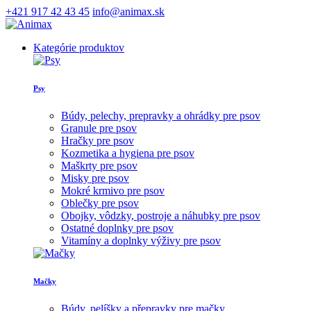
+421 917 42 43 45
info@animax.sk
Kategórie produktov
Psy
Búdy, pelechy, prepravky a ohrádky pre psov
Granule pre psov
Hračky pre psov
Kozmetika a hygiena pre psov
Maškrty pre psov
Misky pre psov
Mokré krmivo pre psov
Oblečky pre psov
Obojky, vôdzky, postroje a náhubky pre psov
Ostatné doplnky pre psov
Vitamíny a doplnky výživy pre psov
Mačky
Búdy, pelíšky a přepravky pre mačky