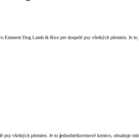
minent Dog Lamb & Rice pre dospelé psy všetkých plemien. Je to j
 psy všetkých plemien. Je to
j
ednobielkovinové krmivo, obsahuje min