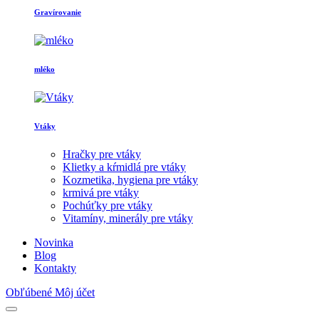
Gravírovanie
mléko
Vtáky
Hračky pre vtáky
Klietky a kŕmidlá pre vtáky
Kozmetika, hygiena pre vtáky
krmivá pre vtáky
Pochúťky pre vtáky
Vitamíny, minerály pre vtáky
Novinka
Blog
Kontakty
Obľúbené
Môj účet