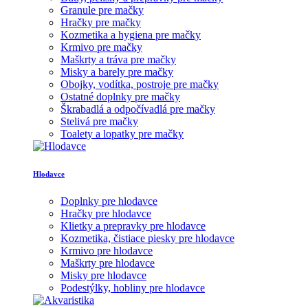
Granule pre mačky
Hračky pre mačky
Kozmetika a hygiena pre mačky
Krmivo pre mačky
Maškrty a tráva pre mačky
Misky a barely pre mačky
Obojky, vodítka, postroje pre mačky
Ostatné doplnky pre mačky
Škrabadlá a odpočívadlá pre mačky
Stelivá pre mačky
Toalety a lopatky pre mačky
Hlodavce
Doplnky pre hlodavce
Hračky pre hlodavce
Klietky a prepravky pre hlodavce
Kozmetika, čistiace piesky pre hlodavce
Krmivo pre hlodavce
Maškrty pre hlodavce
Misky pre hlodavce
Podestýlky, hobliny pre hlodavce