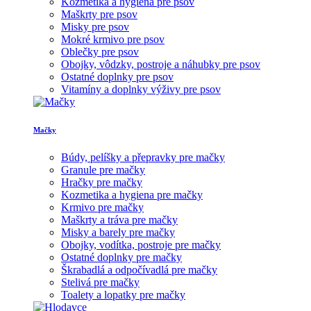
Kozmetika a hygiena pre psov
Maškrty pre psov
Misky pre psov
Mokré krmivo pre psov
Oblečky pre psov
Obojky, vôdzky, postroje a náhubky pre psov
Ostatné doplnky pre psov
Vitamíny a doplnky výživy pre psov
Mačky
Búdy, pelíšky a přepravky pre mačky
Granule pre mačky
Hračky pre mačky
Kozmetika a hygiena pre mačky
Krmivo pre mačky
Maškrty a tráva pre mačky
Misky a barely pre mačky
Obojky, vodítka, postroje pre mačky
Ostatné doplnky pre mačky
Škrabadlá a odpočívadlá pre mačky
Stelivá pre mačky
Toalety a lopatky pre mačky