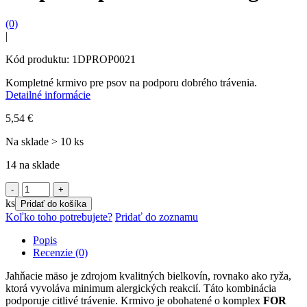
(0)
|
Kód produktu: 1DPROP0021
Kompletné krmivo pre psov na podporu dobrého trávenia.
Detailné informácie
5,54
€
Na sklade > 10 ks
14 na sklade
množstvo
Propesko
ks
Pridať do košíka
pes
Koľko toho potrebujete?
Pridať do zoznamu
Wellness
3
Popis
kg
Recenzie (0)
Jahňacie mäso je zdrojom kvalitných bielkovín, rovnako ako ryža,
ktorá vyvoláva minimum alergických reakcií. Táto kombinácia
podporuje citlivé trávenie. Krmivo je obohatené o komplex
FOR