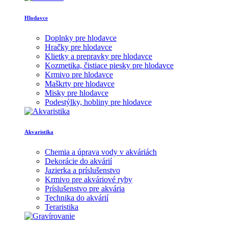
Hlodavce
Doplnky pre hlodavce
Hračky pre hlodavce
Klietky a prepravky pre hlodavce
Kozmetika, čistiace piesky pre hlodavce
Krmivo pre hlodavce
Maškrty pre hlodavce
Misky pre hlodavce
Podestýlky, hobliny pre hlodavce
Akvaristika
Chemia a úprava vody v akváriách
Dekorácie do akvárií
Jazierka a príslušenstvo
Krmivo pre akváriové ryby
Príslušenstvo pre akvária
Technika do akvárií
Teraristika