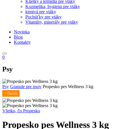
Klietky a kŕmidlá pre vtáky
Kozmetika, hygiena pre vtáky
krmivá pre vtáky
Pochúťky pre vtáky
Vitamíny, minerály pre vtáky
Novinka
Blog
Kontakty
0
Psy
Psy
Granule pre psov
Propesko pes Wellness 3 kg
+ Darček
Všetko, čo Propesko
Propesko pes Wellness 3 kg