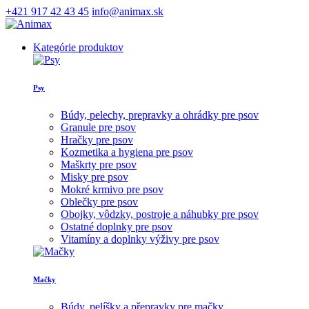
+421 917 42 43 45
info@animax.sk
Kategórie produktov
Psy
Búdy, pelechy, prepravky a ohrádky pre psov
Granule pre psov
Hračky pre psov
Kozmetika a hygiena pre psov
Maškrty pre psov
Misky pre psov
Mokré krmivo pre psov
Oblečky pre psov
Obojky, vôdzky, postroje a náhubky pre psov
Ostatné doplnky pre psov
Vitamíny a doplnky výživy pre psov
Mačky
Búdy, pelíšky a přepravky pre mačky