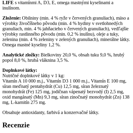
LIFE
s vitamínmi A, D3, E, omega mastnými kyselinami a
inulínom.
Zloženie:
Obilniny (min. 4 % ryže v červených granuliach), mäso a
výrobky živočíšneho pôvodu (min. 4 % hydiny v svetlohnedých
granuliach, min. 4 % jahňacieho v červených granuliach), vedľajšie
výrobky rastlinného pôvodu (min. 0,2 % inulínu), oleje a tuky,
zelenina (min. 4 % zeleniny v zelených granuliach), minerálne látky.
Omega mastné kyseliny 1,2 %.
Analytické zložky:
Bielkoviny 20,0 %, obsah tuku 9,0 %, hrubý
popol 8,0 %, hrubá vláknina 3,5 %.
Doplnkové látky:
Nutričné doplnkové látky v 1 kg:
Vitamín A 10 000 m.j., Vitamín D3 1 000 m.j., Vitamín E 100 mg,
síran meďnatý pentahydrát (Cu) 12,5 mg, síran železnatý
monohydrát (Fe) 125 mg, jodičnan vápenatý bezvodý (I) 2,5 mg,
oxid mangánatý (Mn) 9,3 mg, síran zinočnatý monohydrát (Zn) 138
mg, L-karnitín 275 mg.
Obsahuje antioxidanty, farbivá a konzervačné látky.
Recenzie