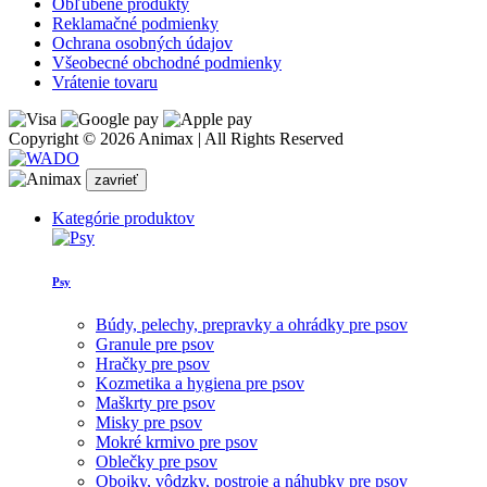
Obľúbené produkty
Reklamačné podmienky
Ochrana osobných údajov
Všeobecné obchodné podmienky
Vrátenie tovaru
Copyright © 2026 Animax | All Rights Reserved
zavrieť
Kategórie produktov
Psy
Búdy, pelechy, prepravky a ohrádky pre psov
Granule pre psov
Hračky pre psov
Kozmetika a hygiena pre psov
Maškrty pre psov
Misky pre psov
Mokré krmivo pre psov
Oblečky pre psov
Obojky, vôdzky, postroje a náhubky pre psov