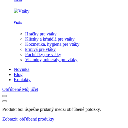
Vtáky
Hračky pre vtáky
Klietky a kŕmidlá pre vtáky
Kozmetika, hygiena pre vtáky
krmivá pre vtáky
Pochúťky pre vtáky
Vitamíny, minerály pre vtáky
Novinka
Blog
Kontakty
Obľúbené
Môj účet
Produkt bol úspešne pridaný medzi obľúbené položky.
Zobraziť obľúbené produkty