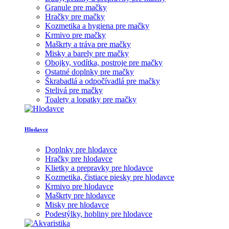
Granule pre mačky
Hračky pre mačky
Kozmetika a hygiena pre mačky
Krmivo pre mačky
Maškrty a tráva pre mačky
Misky a barely pre mačky
Obojky, vodítka, postroje pre mačky
Ostatné doplnky pre mačky
Škrabadlá a odpočívadlá pre mačky
Stelivá pre mačky
Toalety a lopatky pre mačky
Hlodavce
Doplnky pre hlodavce
Hračky pre hlodavce
Klietky a prepravky pre hlodavce
Kozmetika, čistiace piesky pre hlodavce
Krmivo pre hlodavce
Maškrty pre hlodavce
Misky pre hlodavce
Podestýlky, hobliny pre hlodavce