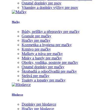
Ostatné doplnky pre psov
Vitamíny a doplnky výživy pre psov
Mačky
Búdy, pelíšky a přepravky pre mačky
Granule pre mačky
Hračky pre mačky
Kozmetika a hygiena pre mačky
Krmivo pre mačky
Maškrty a tráva pre mačky
Misky a barely pre mačky
Obojky, vodítka, postroje pre mačky
Ostatné doplnky pre mačky
Škrabadlá a odpočívadlá pre mačky
Stelivá pre mačky
Toalety a lopatky pre mačky
Hlodavce
Doplnky pre hlodavce
Hračky pre hlodavce