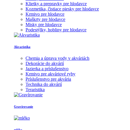
Klietky a prepravky pre hlodavce
Kozmetika, čistiace piesky pre hlodavce
Krmivo pre hlodavce
Maškrty pre hlodavce
Misky pre hlodavce
Podestýlky, hobliny pre hlodavce
Akvaristika
Chemia a úprava vody v akváriách
Dekorácie do akvárií
Jazierka a príslušenstvo
Krmivo pre akváriové ryby
Príslušenstvo pre akvária
Technika do akvárií
Teraristika
Gravírovanie
mléko