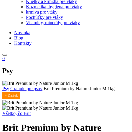
Klietky a kŕmidlá pre vtáky
Kozmetika, hygiena pre vtáky
krmivá pre vtáky
Pochúťky pre vtáky
Vitamíny, minerály pre vtáky
Novinka
Blog
Kontakty
0
Psy
Psy
Granule pre psov
Brit Premium by Nature Junior M 1kg
+ Darček
Všetko, čo Brit
Brit Premium by Nature