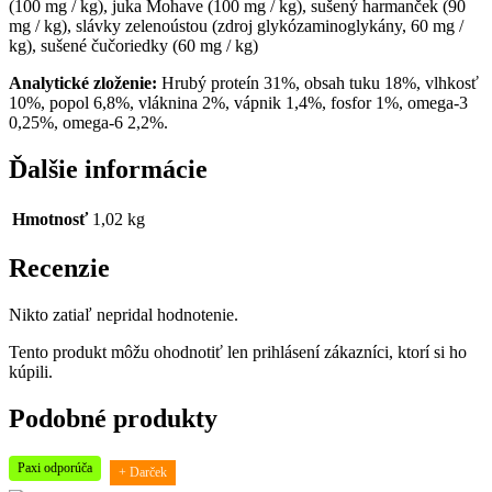
(100 mg / kg), juka Mohave (100 mg / kg), sušený harmanček (90
mg / kg), slávky zelenoústou (zdroj glykózaminoglykány, 60 mg /
kg), sušené čučoriedky (60 mg / kg)
Analytické zloženie:
Hrubý proteín 31%, obsah tuku 18%, vlhkosť
10%, popol 6,8%, vláknina 2%, vápnik 1,4%, fosfor 1%, omega-3
0,25%, omega-6 2,2%.
Ďalšie informácie
Hmotnosť
1,02 kg
Recenzie
Nikto zatiaľ nepridal hodnotenie.
Tento produkt môžu ohodnotiť len prihlásení zákazníci, ktorí si ho
kúpili.
Podobné produkty
Paxi odporúča
+ Darček