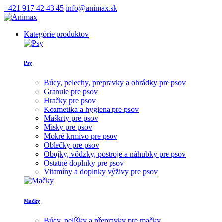
+421 917 42 43 45
info@animax.sk
Kategórie produktov
Psy
Búdy, pelechy, prepravky a ohrádky pre psov
Granule pre psov
Hračky pre psov
Kozmetika a hygiena pre psov
Maškrty pre psov
Misky pre psov
Mokré krmivo pre psov
Oblečky pre psov
Obojky, vôdzky, postroje a náhubky pre psov
Ostatné doplnky pre psov
Vitamíny a doplnky výživy pre psov
Mačky
Búdy, pelíšky a přepravky pre mačky