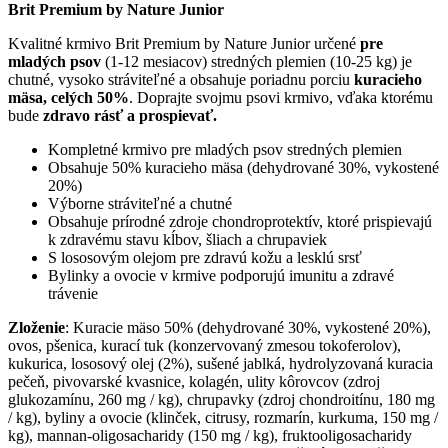
Brit Premium by Nature Junior
Kvalitné krmivo Brit Premium by Nature Junior určené
pre
mladých psov
(1-12 mesiacov) stredných plemien (10-25 kg) je
chutné, vysoko stráviteľné a obsahuje poriadnu porciu
kuracieho
mäsa, celých 50%
. Doprajte svojmu psovi krmivo, vďaka ktorému
bude
zdravo rásť a prospievať.
Kompletné krmivo pre mladých psov stredných plemien
Obsahuje 50% kuracieho mäsa (dehydrované 30%, vykostené
20%)
Výborne stráviteľné a chutné
Obsahuje prírodné zdroje chondroprotektív, ktoré prispievajú
k zdravému stavu kĺbov, šliach a chrupaviek
S lososovým olejom pre zdravú kožu a lesklú srsť
Bylinky a ovocie v krmive podporujú imunitu a zdravé
trávenie
Zloženie
: Kuracie mäso 50% (dehydrované 30%, vykostené 20%),
ovos, pšenica, kurací tuk (konzervovaný zmesou tokoferolov),
kukurica, lososový olej (2%), sušené jablká, hydrolyzovaná kuracia
pečeň, pivovarské kvasnice, kolagén, ulity kôrovcov (zdroj
glukozamínu, 260 mg / kg), chrupavky (zdroj chondroitínu, 180 mg
/ kg), byliny a ovocie (klinček, citrusy, rozmarín, kurkuma, 150 mg /
kg), mannan-oligosacharidy (150 mg / kg), fruktooligosacharidy