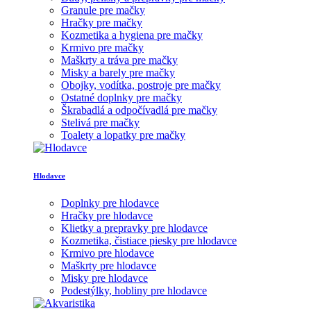
Granule pre mačky
Hračky pre mačky
Kozmetika a hygiena pre mačky
Krmivo pre mačky
Maškrty a tráva pre mačky
Misky a barely pre mačky
Obojky, vodítka, postroje pre mačky
Ostatné doplnky pre mačky
Škrabadlá a odpočívadlá pre mačky
Stelivá pre mačky
Toalety a lopatky pre mačky
Hlodavce
Doplnky pre hlodavce
Hračky pre hlodavce
Klietky a prepravky pre hlodavce
Kozmetika, čistiace piesky pre hlodavce
Krmivo pre hlodavce
Maškrty pre hlodavce
Misky pre hlodavce
Podestýlky, hobliny pre hlodavce