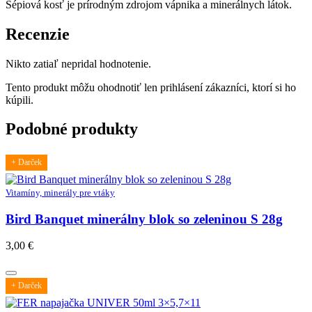
Sépiová kosť je prírodným zdrojom vápnika a minerálnych látok.
Recenzie
Nikto zatiaľ nepridal hodnotenie.
Tento produkt môžu ohodnotiť len prihlásení zákazníci, ktorí si ho
kúpili.
Podobné produkty
+ Darček
Vitamíny, minerály pre vtáky
Bird Banquet minerálny blok so zeleninou S 28g
3,00
€
+ Darček