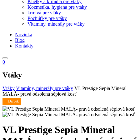
Klietky a kŕmidlá pre vtáky
Kozmetika, hygiena pre vtáky
krmivá pre vtáky
Pochúťky pre vtáky
Vitamíny, minerály pre vtáky
Novinka
Blog
Kontakty
0
Vtáky
Vtáky
Vitamíny, minerály pre vtáky
VL Prestige Sepia Mineral
MALÁ- pravá odsolená sépiová kosť
+ Darček
VL Prestige Sepia Mineral