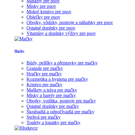
Maškrty pre psov
Misky pre psov
Mokré krmivo pre psov
Oblečky pre psov
Obojky, vôdzky, postroje a náhubky pre psov
Ostatné doplnky pre psov
Vitamíny a doplnky výživy pre psov
Mačky
Búdy, pelíšky a přepravky pre mačky
Granule pre mačky
Hračky pre mačky
Kozmetika a hygiena pre mačky
Krmivo pre mačky
Maškrty a tráva pre mačky
Misky a barely pre mačky
Obojky, vodítka, postroje pre mačky
Ostatné doplnky pre mačky
Škrabadlá a odpočívadlá pre mačky
Stelivá pre mačky
Toalety a lopatky pre mačky