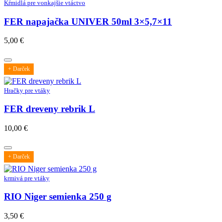
Kŕmidlá pre vonkajšie vtáctvo
FER napajačka UNIVER 50ml 3×5,7×11
5,00
€
+ Darček
Hračky pre vtáky
FER dreveny rebrik L
10,00
€
+ Darček
krmivá pre vtáky
RIO Niger semienka 250 g
3,50
€