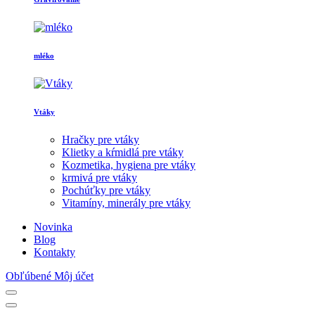
mléko
Vtáky
Hračky pre vtáky
Klietky a kŕmidlá pre vtáky
Kozmetika, hygiena pre vtáky
krmivá pre vtáky
Pochúťky pre vtáky
Vitamíny, minerály pre vtáky
Novinka
Blog
Kontakty
Obľúbené
Môj účet