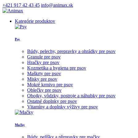
+421 917 42 43 45
info@animax.sk
Kategórie produktov
Psy
Búdy, pelechy, prepravky a ohrádky pre psov
Granule pre psov
Hračky pre psov
Kozmetika a hygiena pre psov
Maškrty pre psov
Misky pre psov
Mokré krmivo pre psov
Oblečky pre psov
Obojky, vôdzky, postroje a náhubky pre psov
Ostatné doplnky pre psov
Vitamíny a doplnky výživy pre psov
Mačky
Búdy, pelíšky a přepravky pre mačky