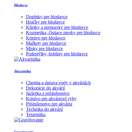
Hlodavce
Doplnky pre hlodavce
Hračky pre hlodavce
Klietky a prepravky pre hlodavce
Kozmetika, čistiace piesky pre hlodavce
Krmivo pre hlodavce
Maškrty pre hlodavce
Misky pre hlodavce
Podestýlky, hobliny pre hlodavce
Akvaristika
Chemia a úprava vody v akváriách
Dekorácie do akvárií
Jazierka a príslušenstvo
Krmivo pre akváriové ryby
Príslušenstvo pre akvária
Technika do akvárií
Teraristika
Gravírovanie