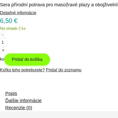
Sera přírodní potrava pro masožravé plazy a obojživelní
Detailné informácie
6,50
€
Na sklade 2 ks
množstvo
Sera
Raffy
P
ks
Nature
Pridať do košíka
krmivo
Koľko toho potrebujete?
Pridať do zoznamu
pre
mäsožravé
plazy
a
Popis
vodné
Ďalšie informácie
korytnačky
Recenzie (0)
250
ml