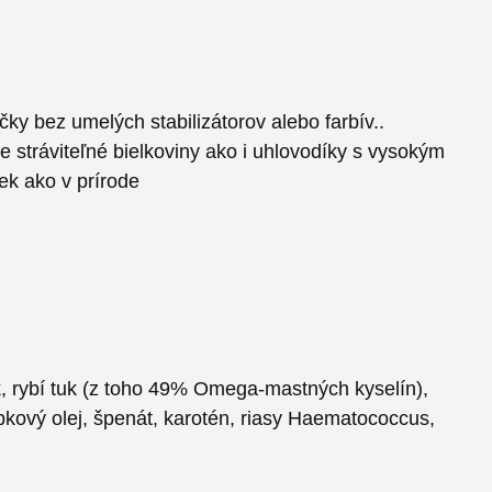
y bez umelých stabilizátorov alebo farbív..
 stráviteľné bielkoviny ako i uhlovodíky s vysokým
k ako v prírode
k, rybí tuk (z toho 49% Omega-mastných kyselín),
repkový olej, špenát, karotén, riasy Haematococcus,