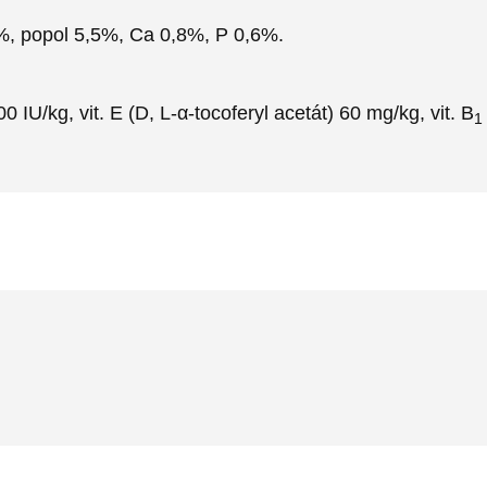
6%, popol 5,5%, Ca 0,8%, P 0,6%.
0 IU/kg, vit. E (D, L-α-tocoferyl acetát) 60 mg/kg, vit. B
1