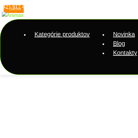
+421 917 42 43 45
info@animax.sk
+ Darček
Kategórie produktov
Novinka
Blog
Kontakty
Akvaristika