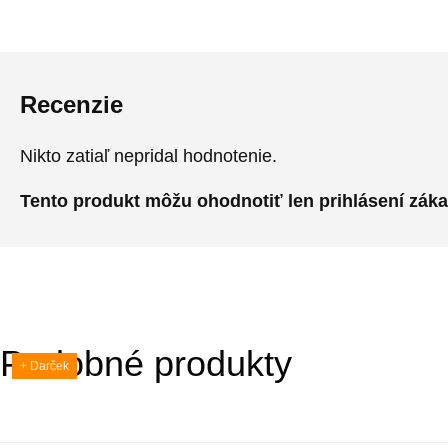
Recenzie
Nikto zatiaľ nepridal hodnotenie.
Tento produkt môžu ohodnotiť len prihlásení zákazní
Podobné produkty
+ Darček
+ Darček
+ Darček
+ Darček