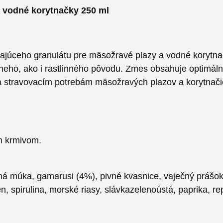
a vodné korytnačky 250 ml
ajúceho granulátu pre mäsožravé plazy a vodné korytnačk
eho, ako i rastlinného pôvodu. Zmes obsahuje optimálne
travovacím potrebám mäsožravých plazov a korytnačie
ým krmivom.
čná múka, gamarusi (4%), pivné kvasnice, vaječný prášo
en, spirulina, morské riasy, slávkazelenoústá, paprika, 