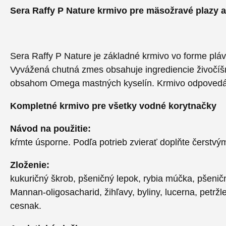
Sera Raffy P Nature krmivo pre mäsožravé plazy 
Sera Raffy P Nature je základné krmivo vo forme pláv
Vyvážená chutná zmes obsahuje ingrediencie živočíšn
obsahom Omega mastných kyselín. Krmivo odpovedá s
Kompletné krmivo pre všetky vodné korytnačky
Návod na použitie:
kŕmte úsporne. Podľa potrieb zvierať doplňte čerstv
Zloženie:
kukuričný škrob, pšeničný lepok, rybia múčka, pšeni
Mannan-oligosacharid, žihľavy, byliny, lucerna, petržl
cesnak.