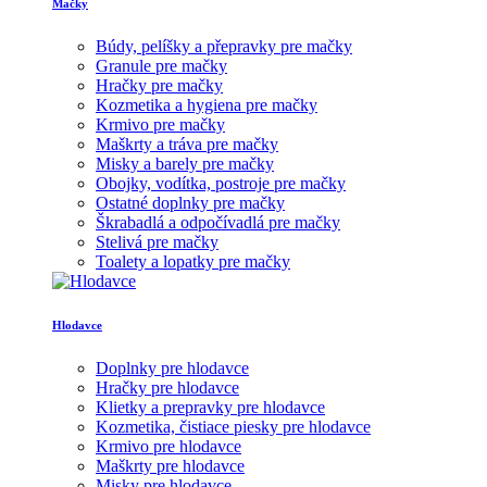
Mačky
Búdy, pelíšky a přepravky pre mačky
Granule pre mačky
Hračky pre mačky
Kozmetika a hygiena pre mačky
Krmivo pre mačky
Maškrty a tráva pre mačky
Misky a barely pre mačky
Obojky, vodítka, postroje pre mačky
Ostatné doplnky pre mačky
Škrabadlá a odpočívadlá pre mačky
Stelivá pre mačky
Toalety a lopatky pre mačky
Hlodavce
Doplnky pre hlodavce
Hračky pre hlodavce
Klietky a prepravky pre hlodavce
Kozmetika, čistiace piesky pre hlodavce
Krmivo pre hlodavce
Maškrty pre hlodavce
Misky pre hlodavce