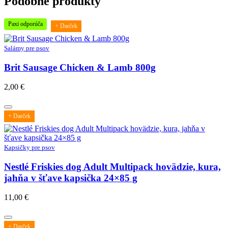
Podobné produkty
Paxi odporúča
+ Darček
Salámy pre psov
Brit Sausage Chicken & Lamb 800g
2,00
€
+ Darček
Kapsičky pre psov
Nestlé Friskies dog Adult Multipack hovädzie, kura,
jahňa v šťave kapsička 24×85 g
11,00
€
+ Darček