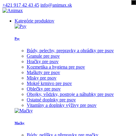
+421 917 42 43 45
info@animax.sk
Kategórie produktov
Psy
Búdy, pelechy, prepravky a ohrádky pre psov
Granule pre psov
Hračky pre psov
Kozmetika a hygiena pre psov
Maškrty pre psov
Misky pre psov
Mokré krmivo pre psov
Oblečky pre psov
Obojky, vôdzky, postroje a náhubky pre psov
Ostatné doplnky pre psov
Vitamíny a doplnky výživy pre psov
Mačky
Búdy, pelíšky a přepravky pre mačky