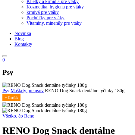
Klietky a kŕmidlá pre vtáky
Kozmetika, hygiena pre vtáky
krmivá pre vtáky
Pochúťky pre vtáky
Vitamíny, minerály pre vtáky
Novinka
Blog
Kontakty
0
Psy
Psy
Maškrty pre psov
RENO Dog Snack dentálne tyčinky 180g
+ Darček
Všetko, čo Reno
RENO Dog Snack dentálne