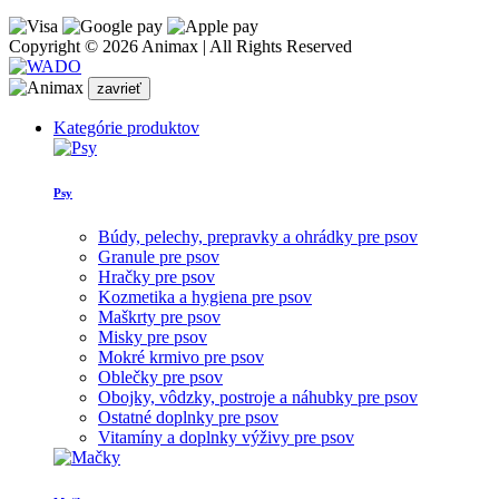
Copyright © 2026 Animax | All Rights Reserved
zavrieť
Kategórie produktov
Psy
Búdy, pelechy, prepravky a ohrádky pre psov
Granule pre psov
Hračky pre psov
Kozmetika a hygiena pre psov
Maškrty pre psov
Misky pre psov
Mokré krmivo pre psov
Oblečky pre psov
Obojky, vôdzky, postroje a náhubky pre psov
Ostatné doplnky pre psov
Vitamíny a doplnky výživy pre psov