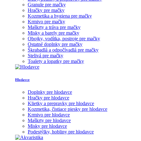
Granule pre mačky
Hračky pre mačky
Kozmetika a hygiena pre mačky
Krmivo pre mačky
Maškrty a tráva pre mačky
Misky a barely pre mačky
Obojky, vodítka, postroje pre mačky
Ostatné doplnky pre mačky
Škrabadlá a odpočívadlá pre mačky
Stelivá pre mačky
Toalety a lopatky pre mačky
Hlodavce
Doplnky pre hlodavce
Hračky pre hlodavce
Klietky a prepravky pre hlodavce
Kozmetika, čistiace piesky pre hlodavce
Krmivo pre hlodavce
Maškrty pre hlodavce
Misky pre hlodavce
Podestýlky, hobliny pre hlodavce