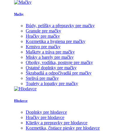
Mačky
Búdy, pelíšky a přepravky pre mačky
Granule pre mačky
Hračky pre mačky
Kozmetika a hygiena pre mačky
Krmivo pre mačky
Maškrty a tráva pre mačky
Misky a barely pre mačky
Obojky, vodítka, postroje pre mačky
Ostatné doplnky pre mačky
Škrabadlá a odpočívadlá pre mačky
Stelivá pre mačky
Toalety a lopatky pre mačky
Hlodavce
Doplnky pre hlodavce
Hračky pre hlodavce
Klietky a prepravky pre hlodavce
Kozmetika, čistiace piesky pre hlodavce