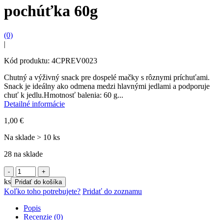
pochúťka 60g
(0)
|
Kód produktu: 4CPREV0023
Chutný a výživný snack pre dospelé mačky s rôznymi príchuťami.
Snack je ideálny ako odmena medzi hlavnými jedlami a podporuje
chuť k jedlu.Hmotnosť balenia: 60 g...
Detailné informácie
1,00
€
Na sklade > 10 ks
28 na sklade
množstvo
PreVital
ks
Pridať do košíka
Snack
Koľko toho potrebujete?
Pridať do zoznamu
Mačka
mäsová
Popis
pochúťka
Recenzie (0)