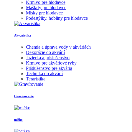
Krmivo pre hlodavce
Maškrty pre hlodavce
Misky pre hlodavce
Podestýlky, hobliny pre hlodavce
Akvaristika
Chemia a úprava vody v akváriách
Dekorácie do akvárií
Jazierka a príslušenstvo
Krmivo pre akváriové ryby
Príslušenstvo pre akvária
Technika do akvárií
Teraristika
Gravírovanie
mléko