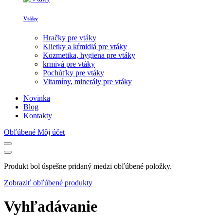
Vtáky
Hračky pre vtáky
Klietky a kŕmidlá pre vtáky
Kozmetika, hygiena pre vtáky
krmivá pre vtáky
Pochúťky pre vtáky
Vitamíny, minerály pre vtáky
Novinka
Blog
Kontakty
Obľúbené
Môj účet
Produkt bol úspešne pridaný medzi obľúbené položky.
Zobraziť obľúbené produkty
Vyhľadávanie