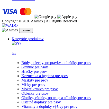
Copyright © 2026 Animax | All Rights Reserved
zavrieť
Kategórie produktov
Psy
Búdy, pelechy, prepravky a ohrádky pre psov
Granule pre psov
Hračky pre psov
Kozmetika a hygiena pre psov
Maškrty pre psov
Misky pre psov
Mokré krmivo pre psov
Oblečky pre psov
Obojky, vôdzky, postroje a náhubky pre psov
Ostatné doplnky pre psov
Vitamíny a doplnky výživy pre psov