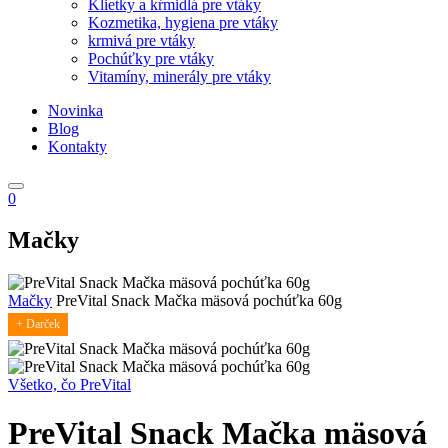
Klietky a kŕmidlá pre vtáky
Kozmetika, hygiena pre vtáky
krmivá pre vtáky
Pochúťky pre vtáky
Vitamíny, minerály pre vtáky
Novinka
Blog
Kontakty
0
Mačky
Mačky
PreVital Snack Mačka mäsová pochúťka 60g
+ Darček
Všetko, čo PreVital
PreVital Snack Mačka mäsová