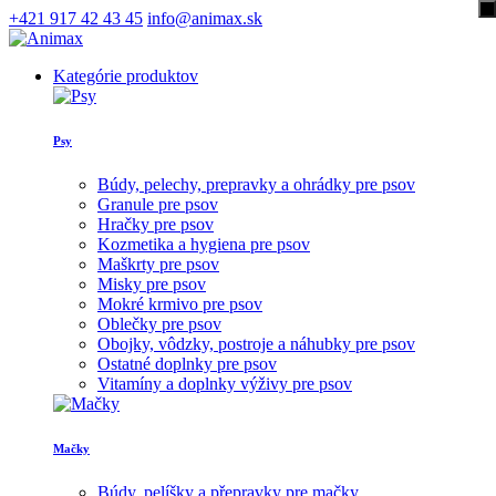
+421 917 42 43 45
info@animax.sk
Kategórie produktov
Psy
Búdy, pelechy, prepravky a ohrádky pre psov
Granule pre psov
Hračky pre psov
Kozmetika a hygiena pre psov
Maškrty pre psov
Misky pre psov
Mokré krmivo pre psov
Oblečky pre psov
Obojky, vôdzky, postroje a náhubky pre psov
Ostatné doplnky pre psov
Vitamíny a doplnky výživy pre psov
Mačky
Búdy, pelíšky a přepravky pre mačky