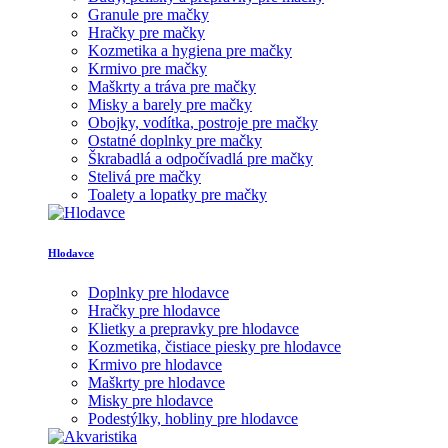
Granule pre mačky
Hračky pre mačky
Kozmetika a hygiena pre mačky
Krmivo pre mačky
Maškrty a tráva pre mačky
Misky a barely pre mačky
Obojky, vodítka, postroje pre mačky
Ostatné doplnky pre mačky
Škrabadlá a odpočívadlá pre mačky
Stelivá pre mačky
Toalety a lopatky pre mačky
Hlodavce
Doplnky pre hlodavce
Hračky pre hlodavce
Klietky a prepravky pre hlodavce
Kozmetika, čistiace piesky pre hlodavce
Krmivo pre hlodavce
Maškrty pre hlodavce
Misky pre hlodavce
Podestýlky, hobliny pre hlodavce