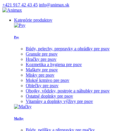
+421 917 42 43 45
info@animax.sk
Kategórie produktov
Psy
Búdy, pelechy, prepravky a ohrádky pre psov
Granule pre psov
Hračky pre psov
Kozmetika a hygiena pre psov
Maškrty pre psov
Misky pre psov
Mokré krmivo pre psov
Oblečky pre psov
Obojky, vôdzky, postroje a náhubky pre psov
Ostatné doplnky pre psov
Vitamíny a doplnky výživy pre psov
Mačky
Búdy, pelíšky a přepravky pre mačky