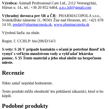
Výrobca:
Animall Professional Care Ltd., 2112 Veresegyház,
Hársas u. 14., tel.: +36 20 852 6464,
a.p.c.kft@gmail.com
Výhradný dovozca pre SR a ČR
: PHARMACOPOLA s.r.o.,
Svätokrížske námestie 11, 96501 Žiar nad Hronom, tel.: +421 678
14 10,
predaj@pharmacopola.sk
,
www.pharmacopola.sk
Výrobná šarža: na obale.
Regist. č. CCHLP: bio/206/D/14/3
S-vety:
S 26
V prípade kontaktu s očami je potrebné ihneď ich
vymyť s veľkým množstvom vody a vyhľadať lekársku
pomoc
.
S 35
Tento materiál a jeho obal uložte na bezpečnom
mieste.
Recenzie
Nikto zatiaľ nepridal hodnotenie.
Tento produkt môžu ohodnotiť len prihlásení zákazníci, ktorí si ho
kúpili.
Podobné produkty