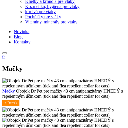
Klietky a kŕmidlá pre vtáky
Kozmetika, hygiena pre vtáky
krmivá pre vtáky
Pochúťky pre vtáky
Vitamíny, minerály pre vtáky
Novinka
Blog
Kontakty
0
Mačky
Mačky
Obojok Dr.Pet pre mačky 43 cm antiparazitárny HNEDÝ s
repelentným účinkom (tick and flea repellent collar for cats)
+ Darček