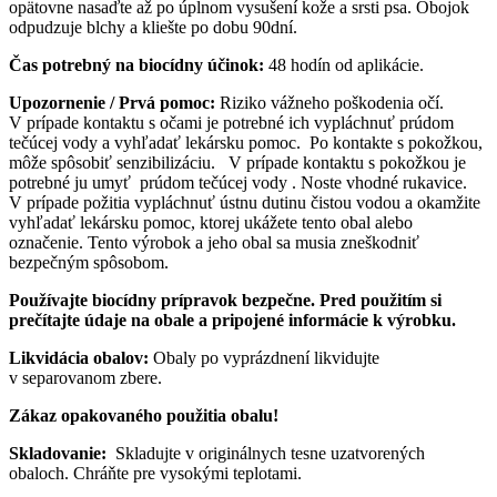
opätovne nasaďte až po úplnom vysušení kože a srsti psa. Obojok
odpudzuje blchy a kliešte po dobu 90dní.
Čas potrebný na biocídny účinok:
48 hodín od aplikácie.
Upozornenie / Prvá pomoc:
Riziko vážneho poškodenia očí.
V prípade kontaktu s očami je potrebné ich vypláchnuť prúdom
tečúcej vody a vyhľadať lekársku pomoc. Po kontakte s pokožkou,
môže spôsobiť senzibilizáciu. V prípade kontaktu s pokožkou je
potrebné ju umyť prúdom tečúcej vody . Noste vhodné rukavice.
V prípade požitia vypláchnuť ústnu dutinu čistou vodou a okamžite
vyhľadať lekársku pomoc, ktorej ukážete tento obal alebo
označenie. Tento výrobok a jeho obal sa musia zneškodniť
bezpečným spôsobom.
Používajte biocídny prípravok bezpečne. Pred použitím si
prečítajte údaje na obale a pripojené informácie k výrobku.
Likvidácia obalov:
Obaly po vyprázdnení likvidujte
v separovanom zbere.
Zákaz opakovaného použitia obalu!
Skladovanie:
Skladujte v originálnych tesne uzatvorených
obaloch. Chráňte pre vysokými teplotami.