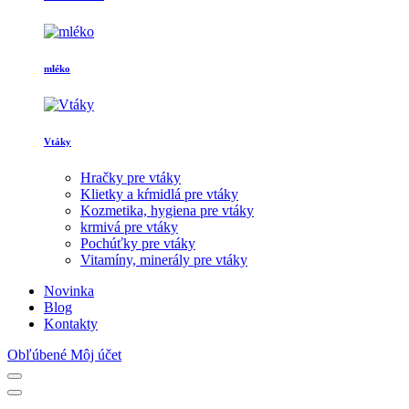
mléko
Vtáky
Hračky pre vtáky
Klietky a kŕmidlá pre vtáky
Kozmetika, hygiena pre vtáky
krmivá pre vtáky
Pochúťky pre vtáky
Vitamíny, minerály pre vtáky
Novinka
Blog
Kontakty
Obľúbené
Môj účet