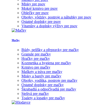
Misky pre psov
Mokré krmivo pre psov
Oblečky pre psov
Obojky, vôdzky, postroje a náhubky pre psov
Ostatné doplnky pre psov
Vitamíny a doplnky výživy pre psov
Mačky
Búdy, pelíšky a přepravky pre mačky
Granule pre mačky
Hračky pre mačky
Kozmetika a hygiena pre mačky
Krmivo pre mačky
Maškrty a tráva pre mačky
Misky a barely pre mačky
Obojky, vodítka, postroje pre mačky
Ostatné doplnky pre mačky
Škrabadlá a odpočívadlá pre mačky
Stelivá pre mačky
Toalety a lopatky pre mačky