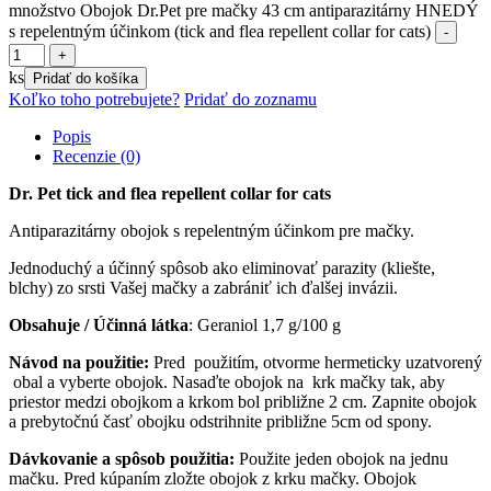
množstvo Obojok Dr.Pet pre mačky 43 cm antiparazitárny HNEDÝ
s repelentným účinkom (tick and flea repellent collar for cats)
ks
Pridať do košíka
Koľko toho potrebujete?
Pridať do zoznamu
Popis
Recenzie (0)
Dr. Pet tick and flea repellent collar for cats
Antiparazitárny obojok s repelentným účinkom pre mačky.
Jednoduchý a účinný spôsob ako eliminovať parazity (kliešte,
blchy) zo srsti Vašej mačky a zabrániť ich ďalšej invázii.
Obsahuje / Účinná látka
: Geraniol 1,7 g/100 g
Návod na použitie:
Pred použitím, otvorme hermeticky uzatvorený
obal a vyberte obojok. Nasaďte obojok na krk mačky tak, aby
priestor medzi obojkom a krkom bol približne 2 cm. Zapnite obojok
a prebytočnú časť obojku odstrihnite približne 5cm od spony.
Dávkovanie a spôsob použitia:
Použite jeden obojok na jednu
mačku. Pred kúpaním zložte obojok z krku mačky. Obojok