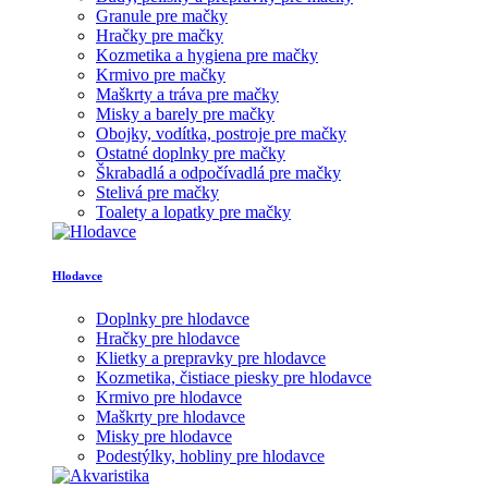
Granule pre mačky
Hračky pre mačky
Kozmetika a hygiena pre mačky
Krmivo pre mačky
Maškrty a tráva pre mačky
Misky a barely pre mačky
Obojky, vodítka, postroje pre mačky
Ostatné doplnky pre mačky
Škrabadlá a odpočívadlá pre mačky
Stelivá pre mačky
Toalety a lopatky pre mačky
Hlodavce
Doplnky pre hlodavce
Hračky pre hlodavce
Klietky a prepravky pre hlodavce
Kozmetika, čistiace piesky pre hlodavce
Krmivo pre hlodavce
Maškrty pre hlodavce
Misky pre hlodavce
Podestýlky, hobliny pre hlodavce