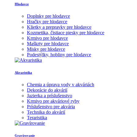
Hlodavce
Doplnky pre hlodavce
Hračky pre hlodavce
Klietky a prepravky pre hlodavce
Kozmetika, čistiace piesky pre hlodavce
Krmivo pre hlodavce
Maškrty pre hlodavce
Misky pre hlodavce
Podestýlky, hobliny pre hlodavce
Akvaristika
Chemia a úprava vody v akváriách
Dekorácie do akvárií
Jazierka a príslušenstvo
Krmivo pre akváriové ryby
Príslušenstvo pre akvária
Technika do akvárií
Teraristika
Gravírovanie