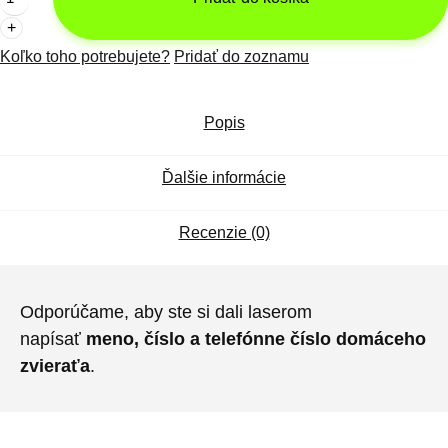
pre
domáceho
Koľko toho potrebujete?
Pridať do zoznamu
miláčika
Popis
Ďalšie informácie
Recenzie (0)
Odporúčame, aby ste si dali laserom
napísať
meno, číslo a telefónne číslo domáceho
zvieraťa
.