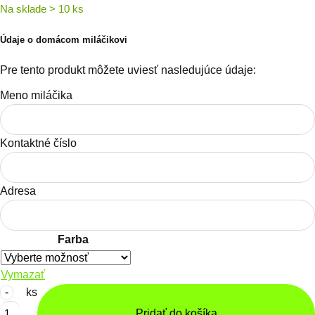
Na sklade > 10 ks
Údaje o domácom miláčikovi
Pre tento produkt môžete uviesť nasledujúce údaje:
Meno miláčika
Kontaktné číslo
Adresa
Farba
Vymazať
množstvo
ks
Menovka
Pridať do košíka