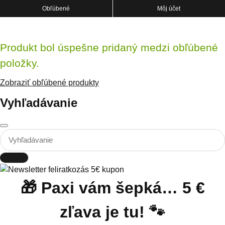
Obľúbené
Môj účet
Produkt bol úspešne pridaný medzi obľúbené
položky.
Zobraziť obľúbené produkty
Vyhľadávanie
🎁 Paxi vám šepká… 5 €
zľava je tu! 🐾