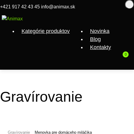
+421 917 42 43 45
info@animax.sk
+ Darček
Kategórie produktov
Novinka
Blog
Kontakty
0
Gravírovanie
Gravírovanie
Menovka pre domáceho miláčika