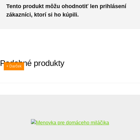
Tento produkt môžu ohodnotiť len prihlásení
zákazníci, ktorí si ho kúpili.
Podobné produkty
+ Darček
+ Darček
+ Darček
+ Darček