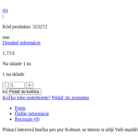
(0)
|
Kód produktu: 323272
nan
Detailné informácie
1,73
€
Na sklade 1 ks
1 na sklade
množstvo
Karlie
ks
Pridať do košíka
Hračka
Koľko toho potrebujete?
Pridať do zoznamu
Kohout
15cm
Popis
Ďalšie informácie
Recenzie (0)
Pískací latexová hračka pro psy Kohout, se kterou si užijí Vaši mazlí