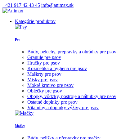
+421 917 42 43 45
info@animax.sk
Kategórie produktov
Psy
Búdy, pelechy, prepravky a ohrádky pre psov
Granule pre psov
Hračky pre psov
Kozmetika a hygiena pre psov
Maškrty pre psov
Misky pre psov
Mokré krmivo pre psov
Oblečky pre psov
Obojky, vôdzky, postroje a náhubky pre psov
Ostatné doplnky pre psov
Vitamíny a doplnky výživy pre psov
Mačky
Búdy, pelíšky a přepravky pre mačky