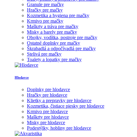
Granule pre mačky
Hračky pre mačky
Kozmetika a hygiena pre mačky
Krmivo pre mačky
Maškrty a tráva pre mačky
Misky a barely pre mačky
Obojky, vodítka, postroje pre mačky
Ostatné doplnky pre mačky
Škrabadlá a odpočívadlá pre mačky
Stelivá pre mačky
Toalety a lopatky pre mačky
Hlodavce
Doplnky pre hlodavce
Hračky pre hlodavce
Klietky a prepravky pre hlodavce
Kozmetika, čistiace piesky pre hlodavce
Krmivo pre hlodavce
Maškrty pre hlodavce
Misky pre hlodavce
Podestýlky, hobliny pre hlodavce