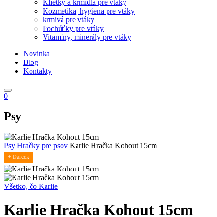
Klietky a kŕmidlá pre vtáky
Kozmetika, hygiena pre vtáky
krmivá pre vtáky
Pochúťky pre vtáky
Vitamíny, minerály pre vtáky
Novinka
Blog
Kontakty
0
Psy
Psy
Hračky pre psov
Karlie Hračka Kohout 15cm
+ Darček
Všetko, čo Karlie
Karlie Hračka Kohout 15cm