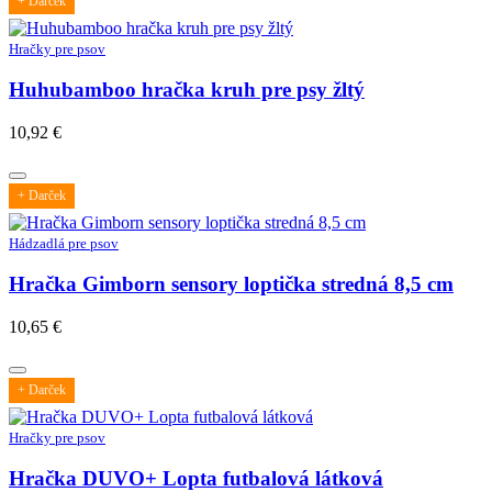
+ Darček
Hračky pre psov
Huhubamboo hračka kruh pre psy žltý
10,92
€
+ Darček
Hádzadlá pre psov
Hračka Gimborn sensory loptička stredná 8,5 cm
10,65
€
+ Darček
Hračky pre psov
Hračka DUVO+ Lopta futbalová látková