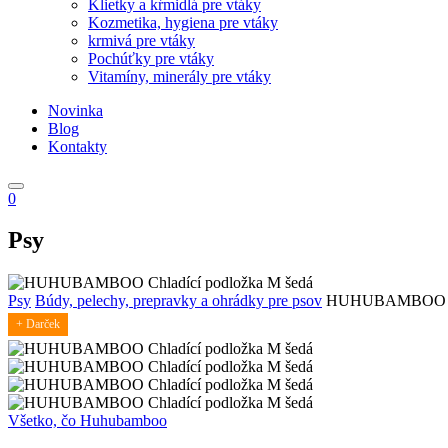
Klietky a kŕmidlá pre vtáky
Kozmetika, hygiena pre vtáky
krmivá pre vtáky
Pochúťky pre vtáky
Vitamíny, minerály pre vtáky
Novinka
Blog
Kontakty
0
Psy
Psy
Búdy, pelechy, prepravky a ohrádky pre psov
HUHUBAMBOO Chl
+ Darček
Všetko, čo Huhubamboo