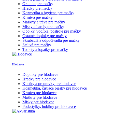
Granule pre mačky
Hračky pre mačky
Kozmetika a hygiena pre mačky
Krmivo pre mačky
Maškrty a tráva pre mačky
Misky a barely pre mačky
Obojky, vodítka, postroje pre mačky
Ostatné doplnky pre mačky
Škrabadlá a odpočívadlá pre mačky
Stelivá pre mačky
Toalety a lopatky pre mačky
Hlodavce
Doplnky pre hlodavce
Hračky pre hlodavce
Klietky a prepravky pre hlodavce
Kozmetika, čistiace piesky pre hlodavce
Krmivo pre hlodavce
Maškrty pre hlodavce
Misky pre hlodavce
Podestýlky, hobliny pre hlodavce