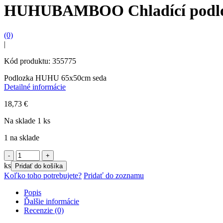
HUHUBAMBOO Chladící podlo
(0)
|
Kód produktu: 355775
Podlozka HUHU 65x50cm seda
Detailné informácie
18,73
€
Na sklade 1 ks
1 na sklade
množstvo
HUHUBAMBOO
ks
Pridať do košíka
Chladící
Koľko toho potrebujete?
Pridať do zoznamu
podložka
M
Popis
šedá
Ďalšie informácie
Recenzie (0)