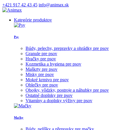
+421 917 42 43 45
info@animax.sk
Kategórie produktov
Psy
Búdy, pelechy, prepravky a ohrádky pre psov
Granule pre psov
Hračky pre psov
Kozmetika a hygiena pre psov
Maškrty pre psov
Misky pre psov
Mokré krmivo pre psov
Oblečky pre psov
Obojky, vôdzky, postroje a náhubky pre psov
Ostatné doplnky pre psov
Vitamíny a doplnky výživy pre psov
Mačky
Búdy, pelíšky a přepravky pre mačky