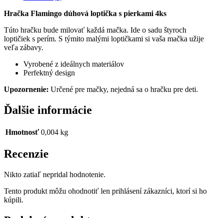
4ks
Hračka Flamingo dúhová loptička s pierkami 4ks
Túto hračku bude milovať každá mačka. Ide o sadu štyroch
loptičiek s perím. S týmito malými loptičkami si vaša mačka užije
veľa zábavy.
Vyrobené z ideálnych materiálov
Perfektný design
Upozornenie:
Určené pre mačky, nejedná sa o hračku pre deti.
Ďalšie informácie
Hmotnosť
0,004 kg
Recenzie
Nikto zatiaľ nepridal hodnotenie.
Tento produkt môžu ohodnotiť len prihlásení zákazníci, ktorí si ho
kúpili.