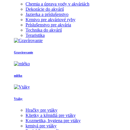
Chemia a úprava vody v akváriách
Dekorácie do akvárií
Jazierka a príslušenstvo
Krmivo pre akváriové ryby
Príslušenstvo pre akvária
Technika do akvárií
Teraristika
Gravírovanie
mléko
Vtáky
Hračky pre vtáky
Klietky a kŕmidlá pre vtáky
Kozmetika, hygiena pre vtáky
krmivá pre vtáky