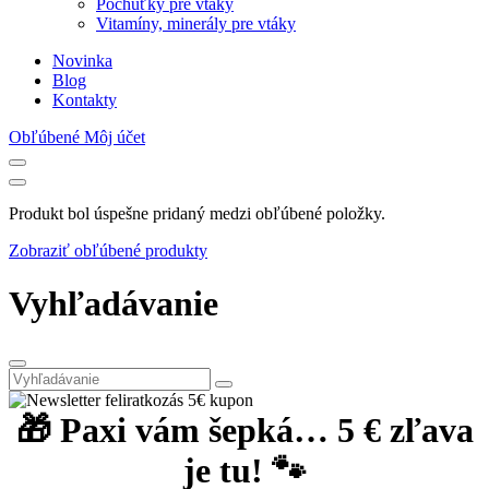
Pochúťky pre vtáky
Vitamíny, minerály pre vtáky
Novinka
Blog
Kontakty
Obľúbené
Môj účet
Produkt bol úspešne pridaný medzi obľúbené položky.
Zobraziť obľúbené produkty
Vyhľadávanie
🎁 Paxi vám šepká… 5 € zľava
je tu! 🐾