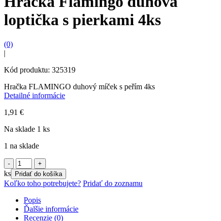
Hračka Flamingo dúhová
loptička s pierkami 4ks
(0)
|
Kód produktu: 325319
Hračka FLAMINGO duhový míček s peřím 4ks
Detailné informácie
1,91
€
Na sklade 1 ks
1 na sklade
množstvo
Hračka
ks
Pridať do košíka
Flamingo
Koľko toho potrebujete?
Pridať do zoznamu
dúhová
loptička
Popis
s
Ďalšie informácie
pierkami
Recenzie (0)