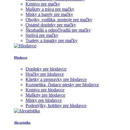
Krmivo pre mačky
Maškrty a tráva pre mačky
Misky a barely pre mačky
Obojky, vodítka, postroje pre mačky
Ostatné doplnky pre mačky
Škrabadlá a odpočívadlá pre mačky
Stelivá pre mačky
Toalety a lopatky pre mačky
Hlodavce
Doplnky pre hlodavce
Hračky pre hlodavce
Klietky a prepravky pre hlodavce
Kozmetika, čistiace piesky pre hlodavce
Krmivo pre hlodavce
Maškrty pre hlodavce
Misky pre hlodavce
Podestýlky, hobliny pre hlodavce
Akvaristika