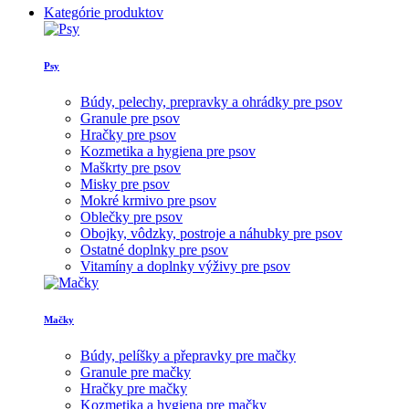
Kategórie produktov
Psy
Búdy, pelechy, prepravky a ohrádky pre psov
Granule pre psov
Hračky pre psov
Kozmetika a hygiena pre psov
Maškrty pre psov
Misky pre psov
Mokré krmivo pre psov
Oblečky pre psov
Obojky, vôdzky, postroje a náhubky pre psov
Ostatné doplnky pre psov
Vitamíny a doplnky výživy pre psov
Mačky
Búdy, pelíšky a přepravky pre mačky
Granule pre mačky
Hračky pre mačky
Kozmetika a hygiena pre mačky