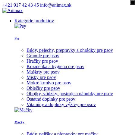
+421 917 42 43 45
info@animax.sk
Kategórie produktov
Psy
Búdy, pelechy, prepravky a ohrádky pre psov
Granule pre psov
Hračky pre psov
Kozmetika a hygiena pre psov
Maškrty pre psov
Misky pre psov
Mokré krmivo pre psov
Oblečky pre psov
Obojky, vôdzky, postroje a náhubky pre psov
Ostatné doplnky pre psov
Vitamíny a doplnky výživy pre psov
Mačky
Búdy, pelíšky a přepravky pre mačky