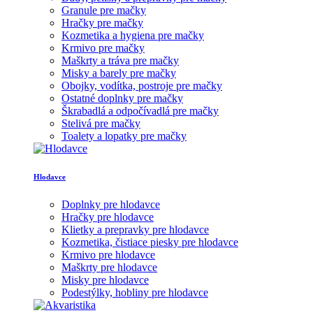
Granule pre mačky
Hračky pre mačky
Kozmetika a hygiena pre mačky
Krmivo pre mačky
Maškrty a tráva pre mačky
Misky a barely pre mačky
Obojky, vodítka, postroje pre mačky
Ostatné doplnky pre mačky
Škrabadlá a odpočívadlá pre mačky
Stelivá pre mačky
Toalety a lopatky pre mačky
Hlodavce
Doplnky pre hlodavce
Hračky pre hlodavce
Klietky a prepravky pre hlodavce
Kozmetika, čistiace piesky pre hlodavce
Krmivo pre hlodavce
Maškrty pre hlodavce
Misky pre hlodavce
Podestýlky, hobliny pre hlodavce