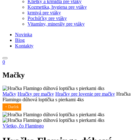
Klietky a kŕmidlá pre vtáky
Kozmetika, hygiena pre vtáky
krmivá pre vtáky
Pochúťky pre vtáky
Vitamíny, minerály pre vtáky
Novinka
Blog
Kontakty
0
Mačky
Mačky
Hračky pre mačky
Hračky pre lovenie pre mačky
Hračka
Flamingo dúhová loptička s pierkami 4ks
+ Darček
Všetko, čo Flamingo