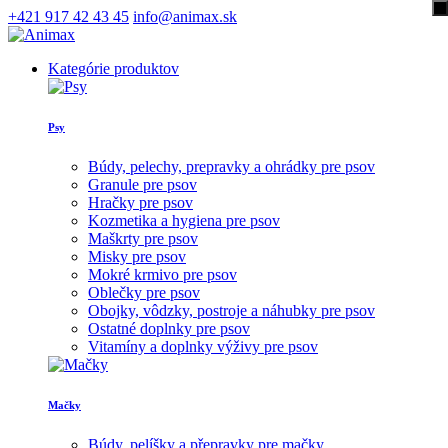
+421 917 42 43 45
info@animax.sk
Kategórie produktov
Psy
Búdy, pelechy, prepravky a ohrádky pre psov
Granule pre psov
Hračky pre psov
Kozmetika a hygiena pre psov
Maškrty pre psov
Misky pre psov
Mokré krmivo pre psov
Oblečky pre psov
Obojky, vôdzky, postroje a náhubky pre psov
Ostatné doplnky pre psov
Vitamíny a doplnky výživy pre psov
Mačky
Búdy, pelíšky a přepravky pre mačky