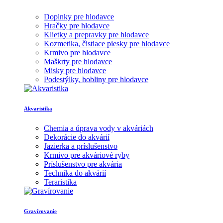
Doplnky pre hlodavce
Hračky pre hlodavce
Klietky a prepravky pre hlodavce
Kozmetika, čistiace piesky pre hlodavce
Krmivo pre hlodavce
Maškrty pre hlodavce
Misky pre hlodavce
Podestýlky, hobliny pre hlodavce
Akvaristika
Chemia a úprava vody v akváriách
Dekorácie do akvárií
Jazierka a príslušenstvo
Krmivo pre akváriové ryby
Príslušenstvo pre akvária
Technika do akvárií
Teraristika
Gravírovanie