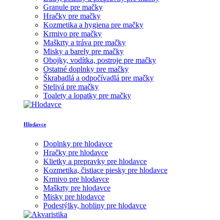
Granule pre mačky
Hračky pre mačky
Kozmetika a hygiena pre mačky
Krmivo pre mačky
Maškrty a tráva pre mačky
Misky a barely pre mačky
Obojky, vodítka, postroje pre mačky
Ostatné doplnky pre mačky
Škrabadlá a odpočívadlá pre mačky
Stelivá pre mačky
Toalety a lopatky pre mačky
Hlodavce
Doplnky pre hlodavce
Hračky pre hlodavce
Klietky a prepravky pre hlodavce
Kozmetika, čistiace piesky pre hlodavce
Krmivo pre hlodavce
Maškrty pre hlodavce
Misky pre hlodavce
Podestýlky, hobliny pre hlodavce