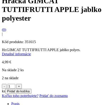
Hračka GIMCAT
TUTTIFRUTTI APPLE jablko
polyester
(0)
|
Kód produktu: 351615
Hr.GIMCAT TUTTIFRUTTI APPLE jablko polyes.
Detailné informácie
4,99
€
Na sklade 2 ks
2 na sklade
množstvo
Hračka
ks
Pridať do košíka
GIMCAT
Koľko toho potrebujete?
Pridať do zoznamu
TUTTIFRUTTI
APPLE
Popis