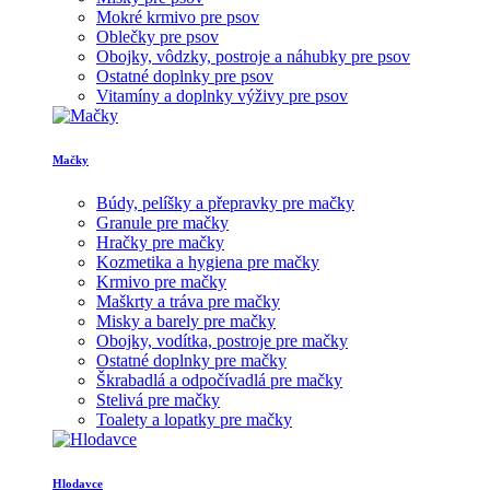
Mokré krmivo pre psov
Oblečky pre psov
Obojky, vôdzky, postroje a náhubky pre psov
Ostatné doplnky pre psov
Vitamíny a doplnky výživy pre psov
Mačky
Búdy, pelíšky a přepravky pre mačky
Granule pre mačky
Hračky pre mačky
Kozmetika a hygiena pre mačky
Krmivo pre mačky
Maškrty a tráva pre mačky
Misky a barely pre mačky
Obojky, vodítka, postroje pre mačky
Ostatné doplnky pre mačky
Škrabadlá a odpočívadlá pre mačky
Stelivá pre mačky
Toalety a lopatky pre mačky
Hlodavce