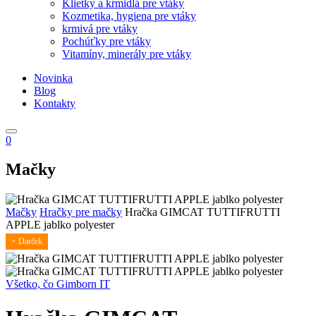
Klietky a kŕmidlá pre vtáky
Kozmetika, hygiena pre vtáky
krmivá pre vtáky
Pochúťky pre vtáky
Vitamíny, minerály pre vtáky
Novinka
Blog
Kontakty
0
Mačky
Mačky
Hračky pre mačky
Hračka GIMCAT TUTTIFRUTTI
APPLE jablko polyester
+ Darček
Všetko, čo Gimborn IT