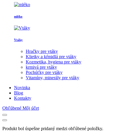
mléko
Vtáky
Hračky pre vtáky
Klietky a kŕmidlá pre vtáky
Kozmetika, hygiena pre vtáky
krmivá pre vtáky
Pochúťky pre vtáky
Vitamíny, minerály pre vtáky
Novinka
Blog
Kontakty
Obľúbené
Môj účet
Produkt bol úspešne pridaný medzi obľúbené položky.