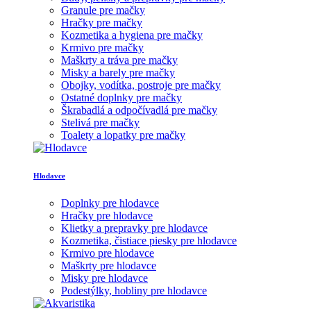
Granule pre mačky
Hračky pre mačky
Kozmetika a hygiena pre mačky
Krmivo pre mačky
Maškrty a tráva pre mačky
Misky a barely pre mačky
Obojky, vodítka, postroje pre mačky
Ostatné doplnky pre mačky
Škrabadlá a odpočívadlá pre mačky
Stelivá pre mačky
Toalety a lopatky pre mačky
Hlodavce
Doplnky pre hlodavce
Hračky pre hlodavce
Klietky a prepravky pre hlodavce
Kozmetika, čistiace piesky pre hlodavce
Krmivo pre hlodavce
Maškrty pre hlodavce
Misky pre hlodavce
Podestýlky, hobliny pre hlodavce