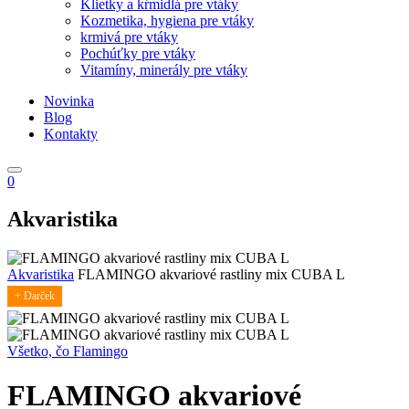
Klietky a kŕmidlá pre vtáky
Kozmetika, hygiena pre vtáky
krmivá pre vtáky
Pochúťky pre vtáky
Vitamíny, minerály pre vtáky
Novinka
Blog
Kontakty
0
Akvaristika
Akvaristika
FLAMINGO akvariové rastliny mix CUBA L
+ Darček
Všetko, čo Flamingo
FLAMINGO akvariové