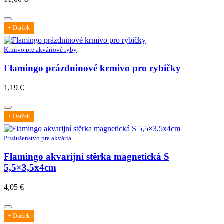
+ Darček
Krmivo pre akváriové ryby
Flamingo prázdninové krmivo pro rybičky
1,19
€
+ Darček
Príslušenstvo pre akvária
Flamingo akvarijní stěrka magnetická S
5,5×3,5x4cm
4,05
€
+ Darček