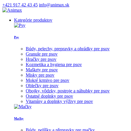
+421 917 42 43 45
info@animax.sk
Kategórie produktov
Psy
Búdy, pelechy, prepravky a ohrádky pre psov
Granule pre psov
Hračky pre psov
Kozmetika a hygiena pre psov
Maškrty pre psov
Misky pre psov
Mokré krmivo pre psov
Oblečky pre psov
Obojky, vôdzky, postroje a náhubky pre psov
Ostatné doplnky pre psov
Vitamíny a doplnky výživy pre psov
Mačky
Búdy, pelíšky a přepravky pre mačky