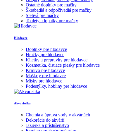
Ostatné doplnky pre mačky
Škrabadlá a odpočívadlá pre mačky
Stelivá pre mačky
Toalety a lopatky pre mačky
Hlodavce
Doplnky pre hlodavce
Hračky pre hlodavce
Klietky a prepravky pre hlodavce
Kozmetika, čistiace piesky pre hlodavce
Krmivo pre hlodavce
Maškrty pre hlodavce
Misky pre hlodavce
Podestýlky, hobliny pre hlodavce
Akvaristika
Chemia a úprava vody v akváriách
Dekorácie do akvárií
Jazierka a príslušenstvo
Krmivo pre akváriové ryby