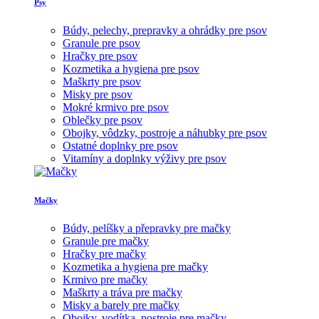
Psy
Búdy, pelechy, prepravky a ohrádky pre psov
Granule pre psov
Hračky pre psov
Kozmetika a hygiena pre psov
Maškrty pre psov
Misky pre psov
Mokré krmivo pre psov
Oblečky pre psov
Obojky, vôdzky, postroje a náhubky pre psov
Ostatné doplnky pre psov
Vitamíny a doplnky výživy pre psov
Mačky
Búdy, pelíšky a přepravky pre mačky
Granule pre mačky
Hračky pre mačky
Kozmetika a hygiena pre mačky
Krmivo pre mačky
Maškrty a tráva pre mačky
Misky a barely pre mačky
Obojky, vodítka, postroje pre mačky