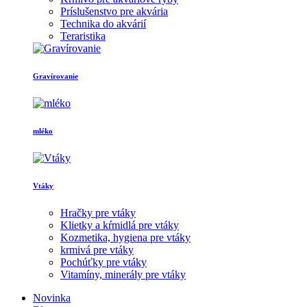
Príslušenstvo pre akvária
Technika do akvárií
Teraristika
Gravírovanie
mléko
Vtáky
Hračky pre vtáky
Klietky a kŕmidlá pre vtáky
Kozmetika, hygiena pre vtáky
krmivá pre vtáky
Pochúťky pre vtáky
Vitamíny, minerály pre vtáky
Novinka