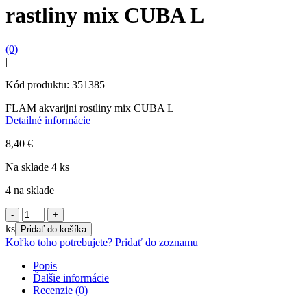
rastliny mix CUBA L
(0)
|
Kód produktu: 351385
FLAM akvarijni rostliny mix CUBA L
Detailné informácie
8,40
€
Na sklade 4 ks
4 na sklade
množstvo
FLAMINGO
ks
Pridať do košíka
akvariové
Koľko toho potrebujete?
Pridať do zoznamu
rastliny
mix
Popis
CUBA
Ďalšie informácie
L
Recenzie (0)