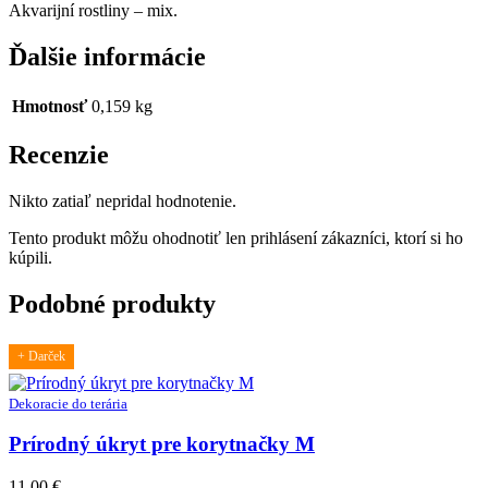
Akvarijní rostliny – mix.
Ďalšie informácie
Hmotnosť
0,159 kg
Recenzie
Nikto zatiaľ nepridal hodnotenie.
Tento produkt môžu ohodnotiť len prihlásení zákazníci, ktorí si ho
kúpili.
Podobné produkty
+ Darček
Dekoracie do terária
Prírodný úkryt pre korytnačky M
11,00
€