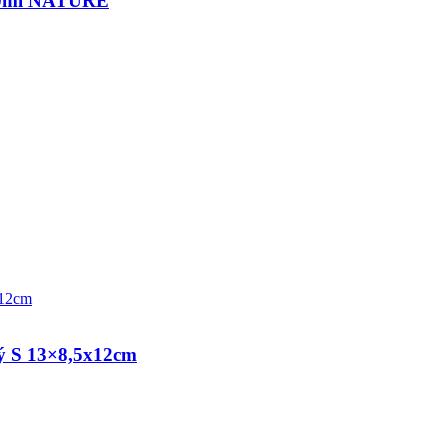
100ml NATURE
 S 13×8,5x12cm