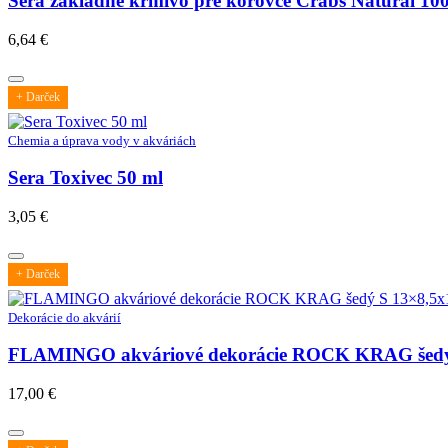
Sera základné krmivo pre kôrovce Crabs Natural 
6,64
€
+ Darček
Chemia a úprava vody v akváriách
Sera Toxivec 50 ml
3,05
€
+ Darček
Dekorácie do akvárií
FLAMINGO akváriové dekorácie ROCK KRAG šedý
17,00
€