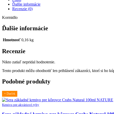
BARREL
Ďalšie informácie
UPRIGHT
Recenzie (0)
12x7x7cm
Kormidlo
Ďalšie informácie
Hmotnosť
0,16 kg
Recenzie
Nikto zatiaľ nepridal hodnotenie.
Tento produkt môžu ohodnotiť len prihlásení zákazníci, ktorí si ho kúp
Podobné produkty
+ Darček
Krmivo pre akváriové ryby