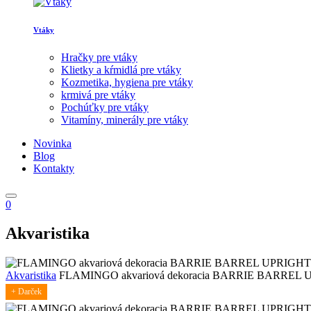
Vtáky
Hračky pre vtáky
Klietky a kŕmidlá pre vtáky
Kozmetika, hygiena pre vtáky
krmivá pre vtáky
Pochúťky pre vtáky
Vitamíny, minerály pre vtáky
Novinka
Blog
Kontakty
0
Akvaristika
Akvaristika
FLAMINGO akvariová dekoracia BARRIE BARREL 
+ Darček