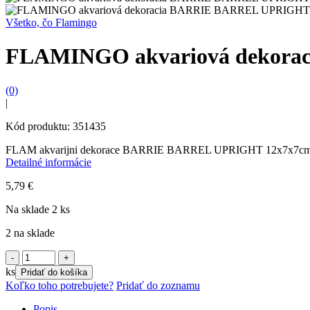
Všetko, čo Flamingo
FLAMINGO akvariová dekora
(0)
|
Kód produktu: 351435
FLAM akvarijni dekorace BARRIE BARREL UPRIGHT 12x7x7c
Detailné informácie
5,79
€
Na sklade 2 ks
2 na sklade
množstvo
FLAMINGO
ks
Pridať do košíka
akvariová
Koľko toho potrebujete?
Pridať do zoznamu
dekoracia
BARRIE
Popis