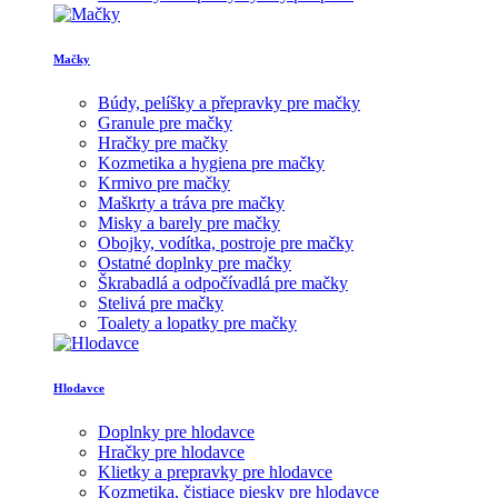
Mačky
Búdy, pelíšky a přepravky pre mačky
Granule pre mačky
Hračky pre mačky
Kozmetika a hygiena pre mačky
Krmivo pre mačky
Maškrty a tráva pre mačky
Misky a barely pre mačky
Obojky, vodítka, postroje pre mačky
Ostatné doplnky pre mačky
Škrabadlá a odpočívadlá pre mačky
Stelivá pre mačky
Toalety a lopatky pre mačky
Hlodavce
Doplnky pre hlodavce
Hračky pre hlodavce
Klietky a prepravky pre hlodavce
Kozmetika, čistiace piesky pre hlodavce