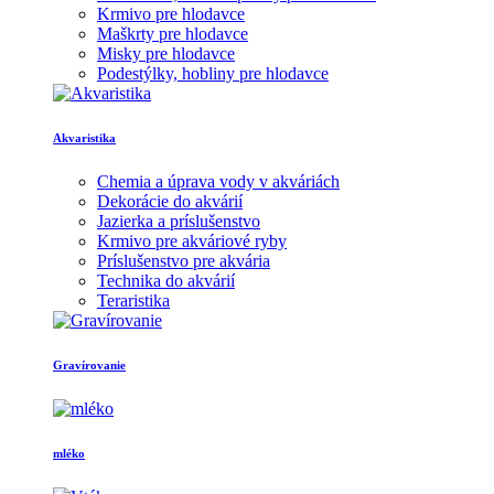
Krmivo pre hlodavce
Maškrty pre hlodavce
Misky pre hlodavce
Podestýlky, hobliny pre hlodavce
Akvaristika
Chemia a úprava vody v akváriách
Dekorácie do akvárií
Jazierka a príslušenstvo
Krmivo pre akváriové ryby
Príslušenstvo pre akvária
Technika do akvárií
Teraristika
Gravírovanie
mléko