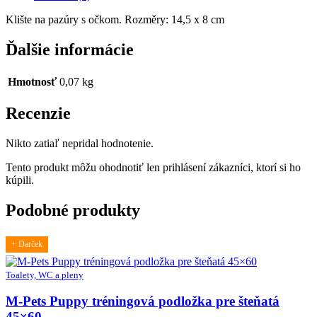
Klište na pazúry s očkom. Rozměry: 14,5 x 8 cm
Ďalšie informácie
Hmotnosť
0,07 kg
Recenzie
Nikto zatiaľ nepridal hodnotenie.
Tento produkt môžu ohodnotiť len prihlásení zákazníci, ktorí si ho
kúpili.
Podobné produkty
+ Darček
Toalety, WC a pleny
M-Pets Puppy tréningová podložka pre šteňatá
45×60