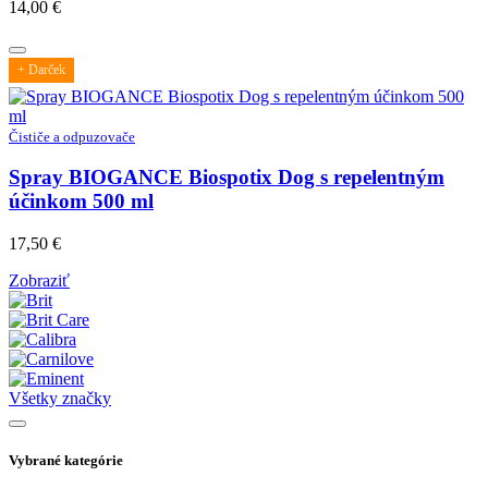
14,00
€
+ Darček
Čističe a odpuzovače
Spray BIOGANCE Biospotix Dog s repelentným
účinkom 500 ml
17,50
€
Zobraziť
Všetky značky
Vybrané kategórie