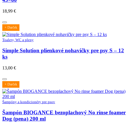
18,99
€
+ Darček
Toalety, WC a pleny
Simple Solution plienkové nohavičky pre psy S – 12
ks
13,00
€
+ Darček
Šampóny a kondicionéry pre psov
Šampón BIOGANCE bezoplachový No rinse foamer
Dog (pena) 200 ml