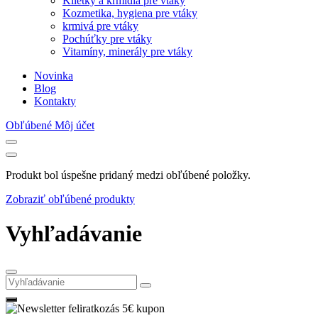
Klietky a kŕmidlá pre vtáky
Kozmetika, hygiena pre vtáky
krmivá pre vtáky
Pochúťky pre vtáky
Vitamíny, minerály pre vtáky
Novinka
Blog
Kontakty
Obľúbené
Môj účet
Produkt bol úspešne pridaný medzi obľúbené položky.
Zobraziť obľúbené produkty
Vyhľadávanie