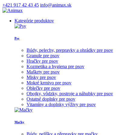
+421 917 42 43 45
info@animax.sk
Kategórie produktov
Psy
Búdy, pelechy, prepravky a ohrádky pre psov
Granule pre psov
Hračky pre psov
Kozmetika a hygiena pre psov
Maškrty pre psov
Misky pre psov
Mokré krmivo pre psov
Oblečky pre psov
Obojky, vôdzky, postroje a náhubky pre psov
Ostatné doplnky pre psov
Vitamíny a doplnky výživy pre psov
Mačky
Búdy, pelíšky a přepravky pre mačky