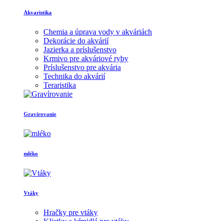
Akvaristika
Chemia a úprava vody v akváriách
Dekorácie do akvárií
Jazierka a príslušenstvo
Krmivo pre akváriové ryby
Príslušenstvo pre akvária
Technika do akvárií
Teraristika
Gravírovanie
mléko
Vtáky
Hračky pre vtáky