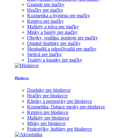
Granule pre mačky
Hračky pre mačky
Kozmetika a hygiena pre mačky
Krmivo pre mačky
Maškrty a tráva pre mačky
Misky a barely pre mačky
Obojky, vodítka, postroje pre mačky
Ostatné doplnky pre mačky
Škrabadlá a odpočívadlá pre mačky
Stelivá pre mačky
Toalety a lopatky pre mačky
Hlodavce
Doplnky pre hlodavce
Hračky pre hlodavce
Klietky a prepravky pre hlodavce
Kozmetika, čistiace piesky pre hlodavce
Krmivo pre hlodavce
Maškrty pre hlodavce
Misky pre hlodavce
Podestýlky, hobliny pre hlodavce