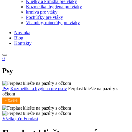
Klietky a kŕmidlá pre vtáky
Kozmetika, hygiena pre vtáky
krmivá pre vtáky
Pochúťky pre vtáky
Vitamíny, minerály pre vtáky
Novinka
Blog
Kontakty
0
Psy
Psy
Kozmetika a hygiena pre psov
Ferplast kliešte na pazúry s
očkom
+ Darček
Všetko, čo Ferplast