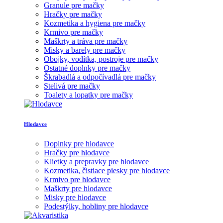
Granule pre mačky
Hračky pre mačky
Kozmetika a hygiena pre mačky
Krmivo pre mačky
Maškrty a tráva pre mačky
Misky a barely pre mačky
Obojky, vodítka, postroje pre mačky
Ostatné doplnky pre mačky
Škrabadlá a odpočívadlá pre mačky
Stelivá pre mačky
Toalety a lopatky pre mačky
Hlodavce
Doplnky pre hlodavce
Hračky pre hlodavce
Klietky a prepravky pre hlodavce
Kozmetika, čistiace piesky pre hlodavce
Krmivo pre hlodavce
Maškrty pre hlodavce
Misky pre hlodavce
Podestýlky, hobliny pre hlodavce