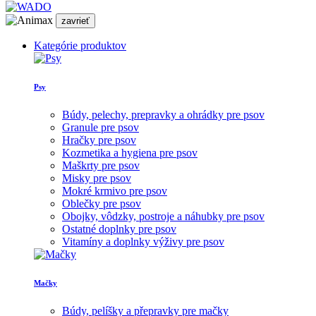
zavrieť
Kategórie produktov
Psy
Búdy, pelechy, prepravky a ohrádky pre psov
Granule pre psov
Hračky pre psov
Kozmetika a hygiena pre psov
Maškrty pre psov
Misky pre psov
Mokré krmivo pre psov
Oblečky pre psov
Obojky, vôdzky, postroje a náhubky pre psov
Ostatné doplnky pre psov
Vitamíny a doplnky výživy pre psov
Mačky
Búdy, pelíšky a přepravky pre mačky