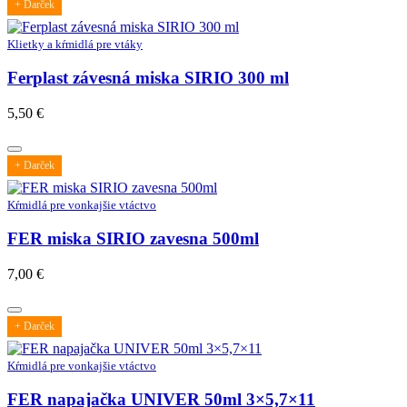
+ Darček
Klietky a kŕmidlá pre vtáky
Ferplast závesná miska SIRIO 300 ml
5,50
€
+ Darček
Kŕmidlá pre vonkajšie vtáctvo
FER miska SIRIO zavesna 500ml
7,00
€
+ Darček
Kŕmidlá pre vonkajšie vtáctvo
FER napajačka UNIVER 50ml 3×5,7×11