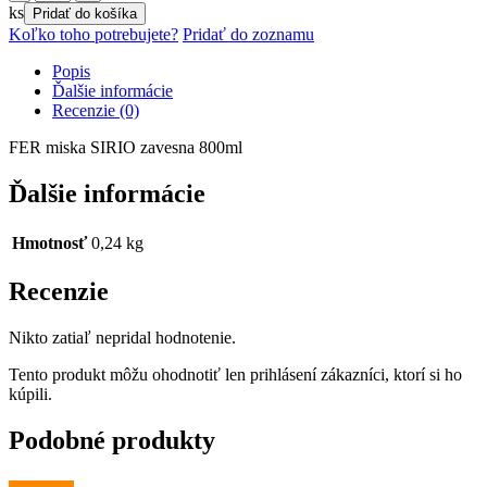
FER
ks
Pridať do košíka
miska
Koľko toho potrebujete?
Pridať do zoznamu
SIRIO
zavesna
Popis
800ml
Ďalšie informácie
Recenzie (0)
FER miska SIRIO zavesna 800ml
Ďalšie informácie
Hmotnosť
0,24 kg
Recenzie
Nikto zatiaľ nepridal hodnotenie.
Tento produkt môžu ohodnotiť len prihlásení zákazníci, ktorí si ho
kúpili.
Podobné produkty