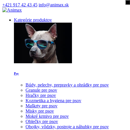
+421 917 42 43 45
info@animax.sk
Kategórie produktov
Psy
Búdy, pelechy, prepravky a ohrádky pre psov
Granule pre psov
Hračky pre psov
Kozmetika a hygiena pre psov
Maškrty pre psov
Misky pre psov
Mokré krmivo pre psov
Oblečky pre psov
Obojky, vôdzky, postroje a náhubky pre psov