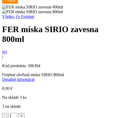
+ Darček
Všetko, čo Ferplast
FER miska SIRIO zavesna
800ml
(0)
|
Kód produktu: 306394
Ferplast závěsná miska SIRIO 800ml
Detailné informácie
8,00
€
Na sklade 3 ks
3 na sklade
množstvo