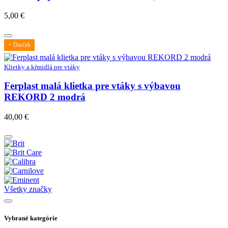
5,00
€
+ Darček
Klietky a kŕmidlá pre vtáky
Ferplast malá klietka pre vtáky s výbavou
REKORD 2 modrá
40,00
€
Všetky značky
Vybrané kategórie