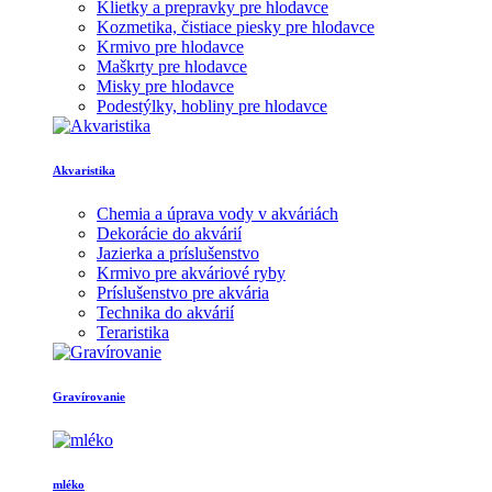
Klietky a prepravky pre hlodavce
Kozmetika, čistiace piesky pre hlodavce
Krmivo pre hlodavce
Maškrty pre hlodavce
Misky pre hlodavce
Podestýlky, hobliny pre hlodavce
Akvaristika
Chemia a úprava vody v akváriách
Dekorácie do akvárií
Jazierka a príslušenstvo
Krmivo pre akváriové ryby
Príslušenstvo pre akvária
Technika do akvárií
Teraristika
Gravírovanie
mléko