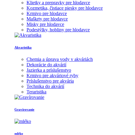
Klietky a prepravky pre hlodavce
Kozmetika, čistiace piesky pre hlodavce
Krmivo pre hlodavce
Maškrty pre hlodavce
Misky pre hlodavce
Podestýlky, hobliny pre hlodavce
Akvaristika
Chemia a úprava vody v akváriách
Dekorácie do akvárií
Jazierka a príslušenstvo
Krmivo pre akváriové ryby
Príslušenstvo pre akvária
Technika do akvárií
Teraristika
Gravírovanie
mléko