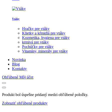
Vtáky
Hračky pre vtáky
Klietky a kŕmidlá pre vtáky
Kozmetika, hygiena pre vtáky
krmivá pre vtáky
Pochúťky pre vtáky
Vitamíny, minerály pre vtáky
Novinka
Blog
Kontakty
Obľúbené
Môj účet
Produkt bol úspešne pridaný medzi obľúbené položky.
Zobraziť obľúbené produkty