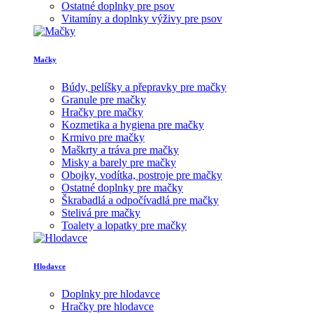
Ostatné doplnky pre psov
Vitamíny a doplnky výživy pre psov
Mačky
Búdy, pelíšky a přepravky pre mačky
Granule pre mačky
Hračky pre mačky
Kozmetika a hygiena pre mačky
Krmivo pre mačky
Maškrty a tráva pre mačky
Misky a barely pre mačky
Obojky, vodítka, postroje pre mačky
Ostatné doplnky pre mačky
Škrabadlá a odpočívadlá pre mačky
Stelivá pre mačky
Toalety a lopatky pre mačky
Hlodavce
Doplnky pre hlodavce
Hračky pre hlodavce