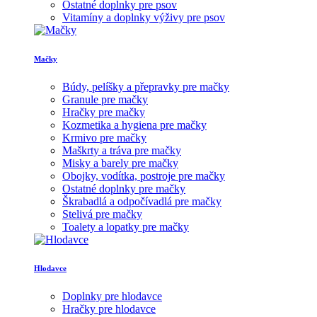
Ostatné doplnky pre psov
Vitamíny a doplnky výživy pre psov
Mačky
Búdy, pelíšky a přepravky pre mačky
Granule pre mačky
Hračky pre mačky
Kozmetika a hygiena pre mačky
Krmivo pre mačky
Maškrty a tráva pre mačky
Misky a barely pre mačky
Obojky, vodítka, postroje pre mačky
Ostatné doplnky pre mačky
Škrabadlá a odpočívadlá pre mačky
Stelivá pre mačky
Toalety a lopatky pre mačky
Hlodavce
Doplnky pre hlodavce
Hračky pre hlodavce