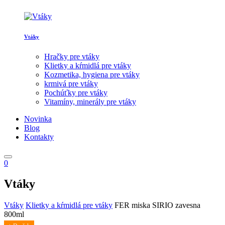
Vtáky
Hračky pre vtáky
Klietky a kŕmidlá pre vtáky
Kozmetika, hygiena pre vtáky
krmivá pre vtáky
Pochúťky pre vtáky
Vitamíny, minerály pre vtáky
Novinka
Blog
Kontakty
0
Vtáky
Vtáky
Klietky a kŕmidlá pre vtáky
FER miska SIRIO zavesna
800ml