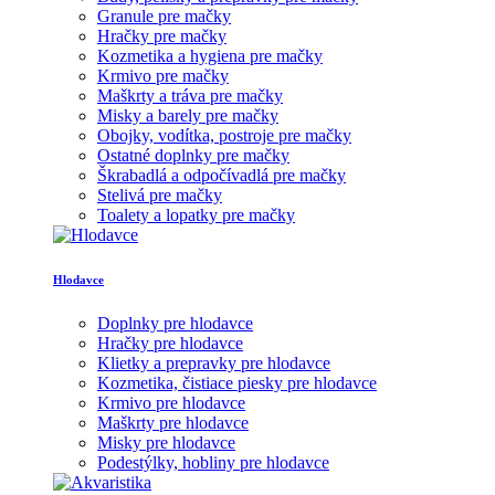
Granule pre mačky
Hračky pre mačky
Kozmetika a hygiena pre mačky
Krmivo pre mačky
Maškrty a tráva pre mačky
Misky a barely pre mačky
Obojky, vodítka, postroje pre mačky
Ostatné doplnky pre mačky
Škrabadlá a odpočívadlá pre mačky
Stelivá pre mačky
Toalety a lopatky pre mačky
Hlodavce
Doplnky pre hlodavce
Hračky pre hlodavce
Klietky a prepravky pre hlodavce
Kozmetika, čistiace piesky pre hlodavce
Krmivo pre hlodavce
Maškrty pre hlodavce
Misky pre hlodavce
Podestýlky, hobliny pre hlodavce