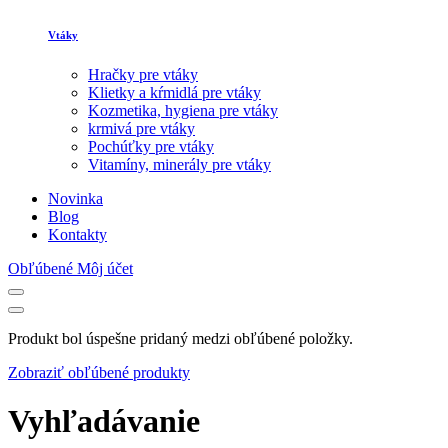
Vtáky
Hračky pre vtáky
Klietky a kŕmidlá pre vtáky
Kozmetika, hygiena pre vtáky
krmivá pre vtáky
Pochúťky pre vtáky
Vitamíny, minerály pre vtáky
Novinka
Blog
Kontakty
Obľúbené
Môj účet
Produkt bol úspešne pridaný medzi obľúbené položky.
Zobraziť obľúbené produkty
Vyhľadávanie