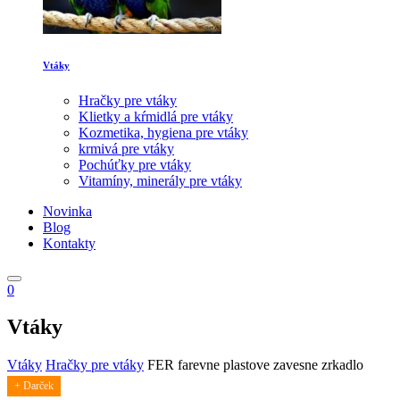
Vtáky
Hračky pre vtáky
Klietky a kŕmidlá pre vtáky
Kozmetika, hygiena pre vtáky
krmivá pre vtáky
Pochúťky pre vtáky
Vitamíny, minerály pre vtáky
Novinka
Blog
Kontakty
0
Vtáky
Vtáky
Hračky pre vtáky
FER farevne plastove zavesne zrkadlo
+ Darček