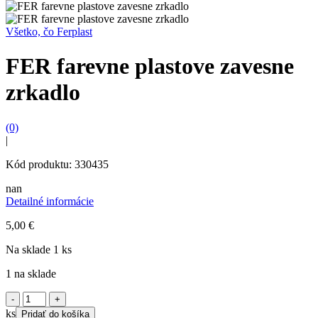
Všetko, čo Ferplast
FER farevne plastove zavesne
zrkadlo
(0)
|
Kód produktu: 330435
nan
Detailné informácie
5,00
€
Na sklade 1 ks
1 na sklade
množstvo
FER
ks
Pridať do košíka