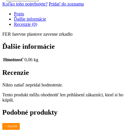
farevne
Koľko toho potrebujete?
Pridať do zoznamu
plastove
zavesne
Popis
zrkadlo
Ďalšie informácie
Recenzie (0)
FER farevne plastove zavesne zrkadlo
Ďalšie informácie
Hmotnosť
0,06 kg
Recenzie
Nikto zatiaľ nepridal hodnotenie.
Tento produkt môžu ohodnotiť len prihlásení zákazníci, ktorí si ho
kúpili.
Podobné produkty
+ Darček