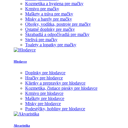
Kozmetika a hygiena pre mačky
Krmivo pre mačky
Maškrty a tráva pre mačky
Misky a barely pre mačky
Obojky, vodítka, postroje pre mačky
Ostatné doplnky pre mačky
Škrabadlá a odpočívadlá pre mačky
Stelivá pre mačky
Toalety a lopatky pre mačky
Hlodavce
Doplnky pre hlodavce
Hračky pre hlodavce
Klietky a prepravky pre hlodavce
Kozmetika, čistiace piesky pre hlodavce
Krmivo pre hlodavce
Maškrty pre hlodavce
Misky pre hlodavce
Podestýlky, hobliny pre hlodavce
Akvaristika