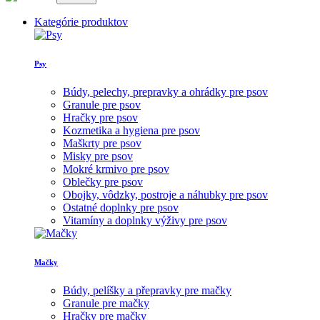
Kategórie produktov
Psy
Búdy, pelechy, prepravky a ohrádky pre psov
Granule pre psov
Hračky pre psov
Kozmetika a hygiena pre psov
Maškrty pre psov
Misky pre psov
Mokré krmivo pre psov
Oblečky pre psov
Obojky, vôdzky, postroje a náhubky pre psov
Ostatné doplnky pre psov
Vitamíny a doplnky výživy pre psov
Mačky
Búdy, pelíšky a přepravky pre mačky
Granule pre mačky
Hračky pre mačky