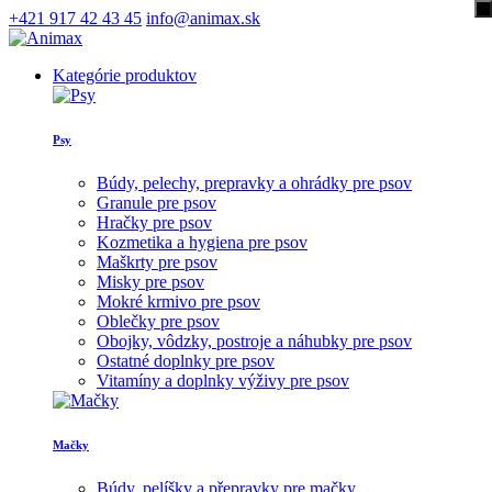
+421 917 42 43 45
info@animax.sk
Kategórie produktov
Psy
Búdy, pelechy, prepravky a ohrádky pre psov
Granule pre psov
Hračky pre psov
Kozmetika a hygiena pre psov
Maškrty pre psov
Misky pre psov
Mokré krmivo pre psov
Oblečky pre psov
Obojky, vôdzky, postroje a náhubky pre psov
Ostatné doplnky pre psov
Vitamíny a doplnky výživy pre psov
Mačky
Búdy, pelíšky a přepravky pre mačky