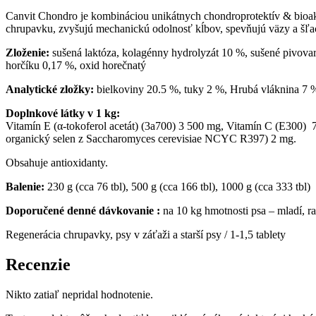
Canvit Chondro je kombináciou unikátnych chondroprotektív & bioaktí
chrupavku, zvyšujú mechanickú odolnosť kĺbov, spevňujú väzy a šľach
Zloženie:
sušená laktóza, kolagénny hydrolyzát 10 %, sušené pivovar
horčíku 0,17 %, oxid horečnatý
Analytické zložky:
bielkoviny 20.5 %, tuky 2 %, Hrubá vláknina 7 
Doplnkové látky v 1 kg:
Vitamín E (α-tokoferol acetát) (3a700) 3 500 mg, Vitamín C (E300)
organický selen z Saccharomyces cerevisiae NCYC R397) 2 mg.
Obsahuje antioxidanty.
Balenie:
230 g (cca 76 tbl), 500 g (cca 166 tbl), 1000 g (cca 333 tbl)
Doporučené denné dávkovanie :
na 10 kg hmotnosti psa – mladí, ras
Regenerácia chrupavky, psy v záťaži a starší psy / 1-1,5 tablety
Recenzie
Nikto zatiaľ nepridal hodnotenie.