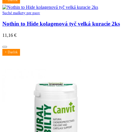
Suché maškrty pre psov
Nothin to Hide kolagenová tyč velká kuracie 2ks
11,16
€
+ Darček