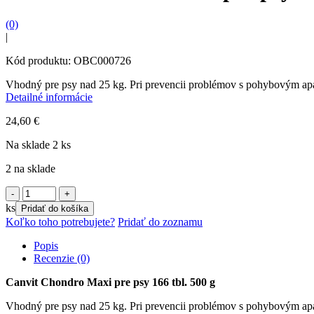
(0)
|
Kód produktu: OBC000726
Vhodný pre psy nad 25 kg. Pri prevencii problémov s pohybovým apar
Detailné informácie
24,60
€
Na sklade 2 ks
2 na sklade
množstvo
Canvit
ks
Pridať do košíka
Chondro
Koľko toho potrebujete?
Pridať do zoznamu
Maxi
pre
Popis
psy
Recenzie (0)
166
tbl.
Canvit Chondro Maxi pre psy 166 tbl. 500 g
500
g
Vhodný pre psy nad 25 kg. Pri prevencii problémov s pohybovým apar