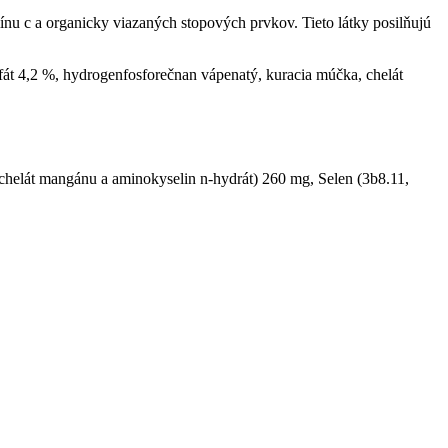
ínu c a organicky viazaných stopových prvkov. Tieto látky posilňujú
lfát 4,2 %, hydrogenfosforečnan vápenatý, kuracia múčka, chelát
chelát mangánu a aminokyselin n-hydrát) 260 mg, Selen (3b8.11,