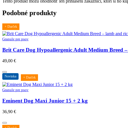
Tento produkt môžu ohodnotiť len prihlásení zákazníci, ktorí si ho kúp
Podobné produkty
+ Darček
Granule pre psov
Brit Care Dog Hypoallergenic Adult Medium Breed – 
49,00
€
Novinka
+ Darček
Granule pre psov
Eminent Dog Maxi Junior 15 + 2 kg
36,90
€
+ Darček