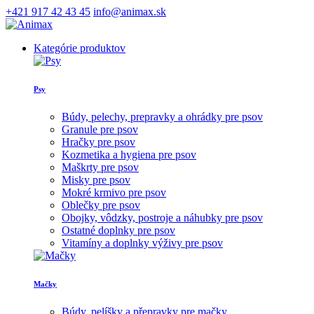
+421 917 42 43 45
info@animax.sk
Kategórie produktov
Psy
Búdy, pelechy, prepravky a ohrádky pre psov
Granule pre psov
Hračky pre psov
Kozmetika a hygiena pre psov
Maškrty pre psov
Misky pre psov
Mokré krmivo pre psov
Oblečky pre psov
Obojky, vôdzky, postroje a náhubky pre psov
Ostatné doplnky pre psov
Vitamíny a doplnky výživy pre psov
Mačky
Búdy, pelíšky a přepravky pre mačky