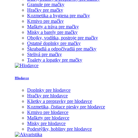
Granule pre mačky
Hračky pre mačky
Kozmetika a hygiena pre mačky
Krmivo pre mačky
Maškrty a tráva pre mačky
Misky a barely pre mačky
Obojky, vodítka, postroje pre mačky
Ostatné doplnky pre mačky
Škrabadlá a odpočívadlá pre mačky
Stelivá pre mačky
Toalety a lopatky pre mačky
Hlodavce
Doplnky pre hlodavce
Hračky pre hlodavce
Klietky a prepravky pre hlodavce
Kozmetika, čistiace piesky pre hlodavce
Krmivo pre hlodavce
Maškrty pre hlodavce
Misky pre hlodavce
Podestýlky, hobliny pre hlodavce