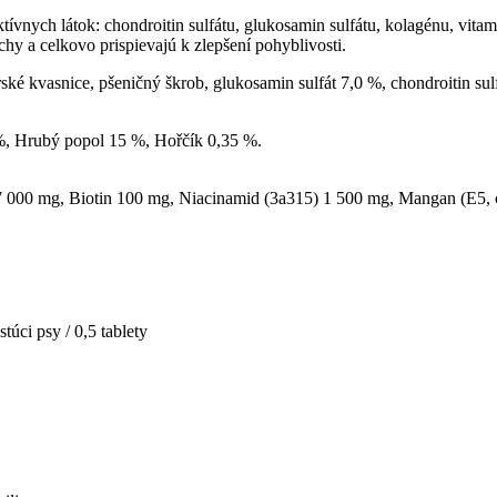
vnych látok: chondroitin sulfátu, glukosamin sulfátu, kolagénu, vitam
y a celkovo prispievajú k zlepšení pohyblivosti.
ské kvasnice, pšeničný škrob, glukosamin sulfát 7,0 %, chondroitin su
%, Hrubý popol 15 %, Hořčík 0,35 %.
 7 000 mg, Biotin 100 mg, Niacinamid (3a315) 1 500 mg, Mangan (E5, 
túci psy / 0,5 tablety