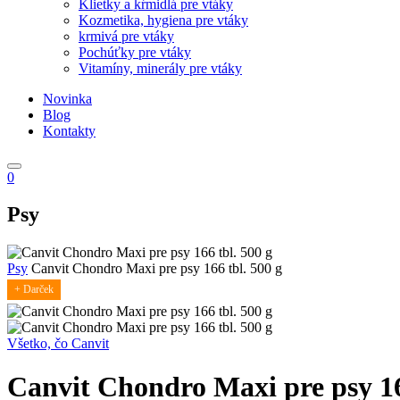
Klietky a kŕmidlá pre vtáky
Kozmetika, hygiena pre vtáky
krmivá pre vtáky
Pochúťky pre vtáky
Vitamíny, minerály pre vtáky
Novinka
Blog
Kontakty
0
Psy
Psy
Canvit Chondro Maxi pre psy 166 tbl. 500 g
+ Darček
Všetko, čo Canvit
Canvit Chondro Maxi pre psy 16