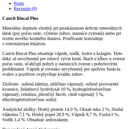
230
Popis
tbl.
Recenzie (0)
230
g
Canvit Biocal Plus
Minerálny doplnok vhodný pri preukázanom deficite minerálnych
látok (psy počas raste, výmene zubov, starnúce zvieratá) alebo pri
tvorbe nového kostného tkaniva. Používanie konzultuje
s veterinárnym lekárom.
Canvit Biocal Plus obsahuje vápnik, sodík, fosfor a kolagén. Tieto
látky sú nevyhnutné pre zdravý vývin kostí, šliach a kĺbov u zvierat
počas rastu, uľahčujú pohyb u starnúcich zvierat s pohybovými
problémami. Vápnik je rovnako nevyhnutný pre správnu funkciu
svalov a pozitívne ovplyvňuje kvalitu zubov.
Zloženie: sušená laktóza, uhličitan vápenatý, sušené pivovarské
kvasnice, želatínový hydrolyzát 10 %, hydrogénfosforečnan
vápenatý, celulóza, pšeničný škrob, citrát vápenatý 5 %,
dihydrogénfosforečnan sodný.
Analytické zložky: Hrubý proteín 14,9 %, Obsah tuku 2 %, Hrubá
vláknina 7,1 %, Hrubý popel 28,9 %, Vápník 8,7 %, Fosfor3 %,
Sodík 1,4 %. Obsahuje antioxidanty.