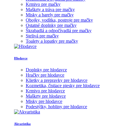
Krmivo pre mačky
Maškrty a tráva pre mačky
Misky a barely pre mačky
Obojky, vodítka, postroje pre mačky
Ostatné doplnky pre mačky
Škrabadlá a odpočívadlá pre mačky
Stelivá pre mačky
Toalety a lopatky pre mačky
Hlodavce
Doplnky pre hlodavce
Hračky pre hlodavce
Klietky a prepravky pre hlodavce
Kozmetika, čistiace piesky pre hlodavce
Krmivo pre hlodavce
Maškrty pre hlodavce
Misky pre hlodavce
Podestýlky, hobliny pre hlodavce
Akvaristika