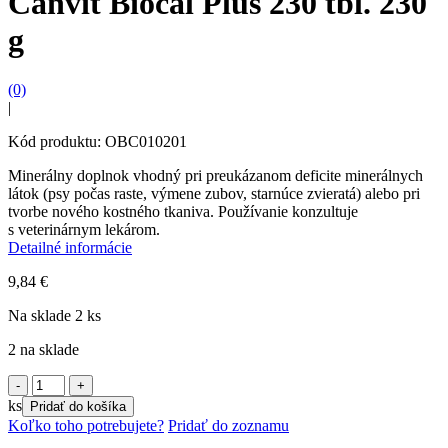
Canvit Biocal Plus 230 tbl. 230
g
(0)
|
Kód produktu: OBC010201
Minerálny doplnok vhodný pri preukázanom deficite minerálnych
látok (psy počas raste, výmene zubov, starnúce zvieratá) alebo pri
tvorbe nového kostného tkaniva. Používanie konzultuje
s veterinárnym lekárom.
Detailné informácie
9,84
€
Na sklade 2 ks
2 na sklade
množstvo
Canvit
ks
Pridať do košíka
Biocal
Koľko toho potrebujete?
Pridať do zoznamu
Plus