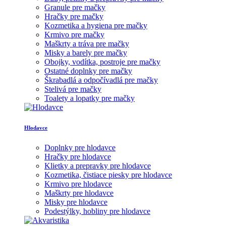
Granule pre mačky
Hračky pre mačky
Kozmetika a hygiena pre mačky
Krmivo pre mačky
Maškrty a tráva pre mačky
Misky a barely pre mačky
Obojky, vodítka, postroje pre mačky
Ostatné doplnky pre mačky
Škrabadlá a odpočívadlá pre mačky
Stelivá pre mačky
Toalety a lopatky pre mačky
Hlodavce
Doplnky pre hlodavce
Hračky pre hlodavce
Klietky a prepravky pre hlodavce
Kozmetika, čistiace piesky pre hlodavce
Krmivo pre hlodavce
Maškrty pre hlodavce
Misky pre hlodavce
Podestýlky, hobliny pre hlodavce