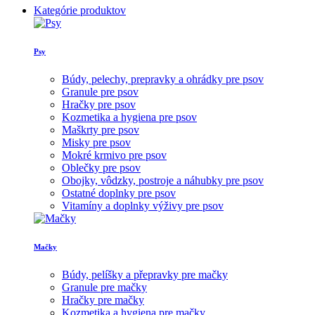
Kategórie produktov
Psy
Búdy, pelechy, prepravky a ohrádky pre psov
Granule pre psov
Hračky pre psov
Kozmetika a hygiena pre psov
Maškrty pre psov
Misky pre psov
Mokré krmivo pre psov
Oblečky pre psov
Obojky, vôdzky, postroje a náhubky pre psov
Ostatné doplnky pre psov
Vitamíny a doplnky výživy pre psov
Mačky
Búdy, pelíšky a přepravky pre mačky
Granule pre mačky
Hračky pre mačky
Kozmetika a hygiena pre mačky