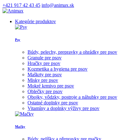
+421 917 42 43 45
info@animax.sk
Kategórie produktov
Psy
Búdy, pelechy, prepravky a ohrádky pre psov
Granule pre psov
Hračky pre psov
Kozmetika a hygiena pre psov
Maškrty pre psov
Misky pre psov
Mokré krmivo pre psov
Oblečky pre psov
Obojky, vôdzky, postroje a náhubky pre psov
Ostatné doplnky pre psov
Vitamíny a doplnky výživy pre psov
Mačky
Búdy, pelíšky a přepravky pre mačky