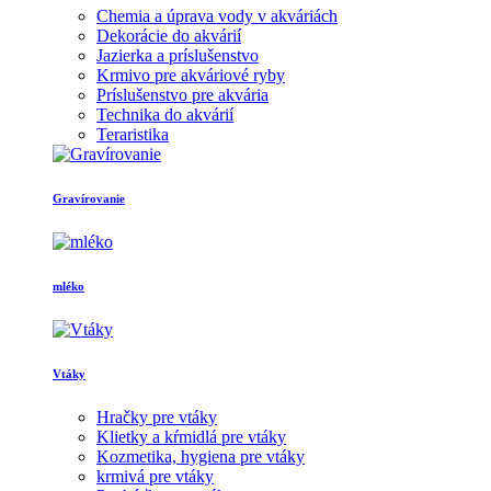
Chemia a úprava vody v akváriách
Dekorácie do akvárií
Jazierka a príslušenstvo
Krmivo pre akváriové ryby
Príslušenstvo pre akvária
Technika do akvárií
Teraristika
Gravírovanie
mléko
Vtáky
Hračky pre vtáky
Klietky a kŕmidlá pre vtáky
Kozmetika, hygiena pre vtáky
krmivá pre vtáky