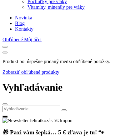
Pochúťky pre vtáky
Vitamíny, minerály pre vtáky
Novinka
Blog
Kontakty
Obľúbené
Môj účet
Produkt bol úspešne pridaný medzi obľúbené položky.
Zobraziť obľúbené produkty
Vyhľadávanie
🎁 Paxi vám šepká… 5 € zľava je tu! 🐾