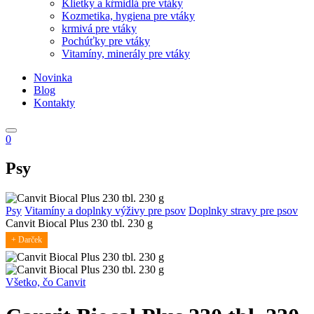
Klietky a kŕmidlá pre vtáky
Kozmetika, hygiena pre vtáky
krmivá pre vtáky
Pochúťky pre vtáky
Vitamíny, minerály pre vtáky
Novinka
Blog
Kontakty
0
Psy
Psy
Vitamíny a doplnky výživy pre psov
Doplnky stravy pre psov
Canvit Biocal Plus 230 tbl. 230 g
+ Darček
Všetko, čo Canvit