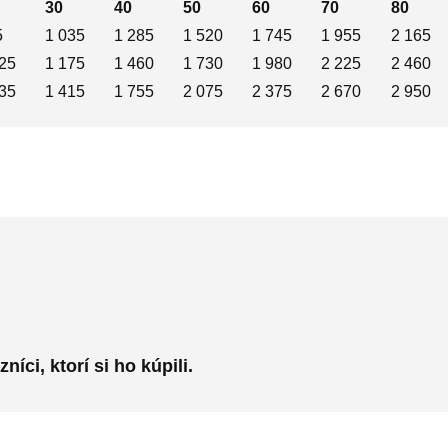
30
40
50
60
70
80
5
1 035
1 285
1 520
1 745
1 955
2 165
25
1 175
1 460
1 730
1 980
2 225
2 460
35
1 415
1 755
2 075
2 375
2 670
2 950
ci, ktorí si ho kúpili.