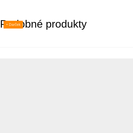
Podobné produkty
+ Darček
+ Darček
+ Darček
+ Darček