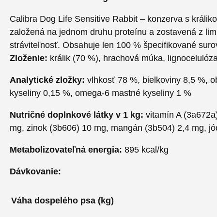
Calibra Dog Life Sensitive Rabbit – konzerva s králi
založená na jednom druhu proteínu a zostavená z limi
stráviteľnosť. Obsahuje len 100 % špecifikované surovi
Zloženie:
králik (70 %), hrachová múka, lignocelulóza
Analytické zložky:
vlhkosť 78 %, bielkoviny 8,5 %, o
kyseliny 0,15 %, omega-6 mastné kyseliny 1 %
Nutričné doplnkové látky v 1 kg:
vitamín A (3a672a)
mg, zinok (3b606) 10 mg, mangán (3b504) 2,4 mg, jó
Metabolizovateľná energia:
895 kcal/kg
Dávkovanie:
Váha dospelého psa (kg)