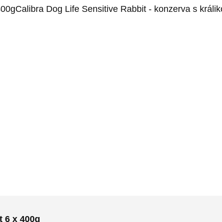
00gCalibra Dog Life Sensitive Rabbit - konzerva s králi
t 6 x 400g