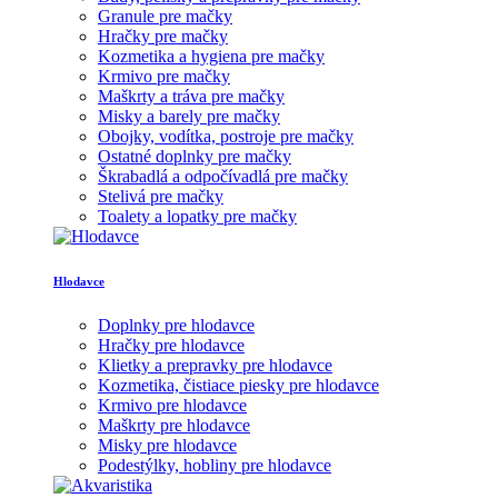
Granule pre mačky
Hračky pre mačky
Kozmetika a hygiena pre mačky
Krmivo pre mačky
Maškrty a tráva pre mačky
Misky a barely pre mačky
Obojky, vodítka, postroje pre mačky
Ostatné doplnky pre mačky
Škrabadlá a odpočívadlá pre mačky
Stelivá pre mačky
Toalety a lopatky pre mačky
Hlodavce
Doplnky pre hlodavce
Hračky pre hlodavce
Klietky a prepravky pre hlodavce
Kozmetika, čistiace piesky pre hlodavce
Krmivo pre hlodavce
Maškrty pre hlodavce
Misky pre hlodavce
Podestýlky, hobliny pre hlodavce