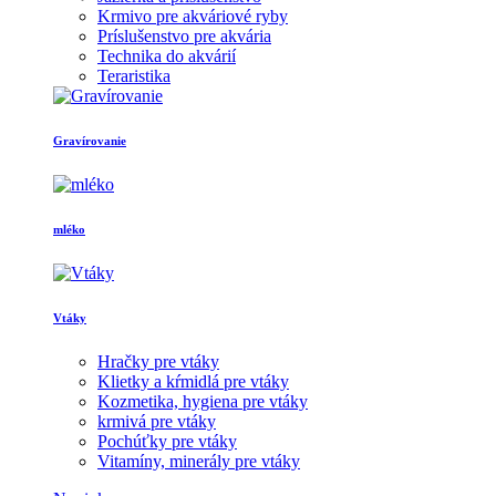
Krmivo pre akváriové ryby
Príslušenstvo pre akvária
Technika do akvárií
Teraristika
Gravírovanie
mléko
Vtáky
Hračky pre vtáky
Klietky a kŕmidlá pre vtáky
Kozmetika, hygiena pre vtáky
krmivá pre vtáky
Pochúťky pre vtáky
Vitamíny, minerály pre vtáky