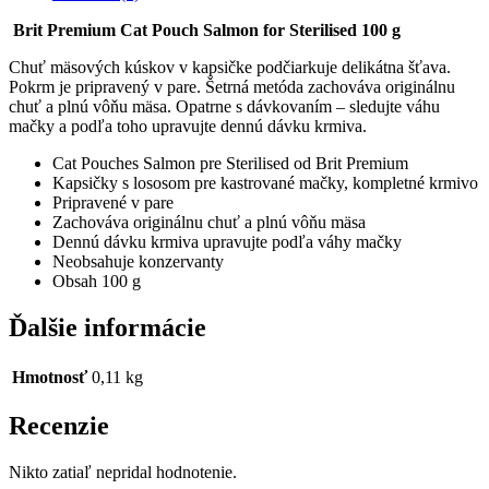
Sterilised
100
Brit Premium Cat Pouch Salmon for Sterilised 100 g
g
Chuť mäsových kúskov v kapsičke podčiarkuje delikátna šťava.
Pokrm je pripravený v pare.
Šetrná metóda zachováva originálnu
chuť a plnú vôňu mäsa.
Opatrne s dávkovaním – sledujte váhu
mačky a podľa toho upravujte dennú dávku krmiva.
Cat Pouches Salmon pre Sterilised od Brit Premium
Kapsičky s lososom pre kastrované mačky, kompletné krmivo
Pripravené v pare
Zachováva originálnu chuť a plnú vôňu mäsa
Dennú dávku krmiva upravujte podľa váhy mačky
Neobsahuje konzervanty
Obsah 100 g
Ďalšie informácie
Hmotnosť
0,11 kg
Recenzie
Nikto zatiaľ nepridal hodnotenie.