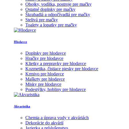
Obojky, vodítka, postroje pre mačky
Ostatné doplnky pre mačky
Škrabadlá a odpočívadlá pre mačky
Stelivá pre mačky
Toalety a lopatky pre mačky
Hlodavce
Doplnky pre hlodavce
Hračky pre hlodavce
Klietky a prepravky pre hlodavce
Kozmetika, čistiace piesky pre hlodavce
Krmivo pre hlodavce
Maškrty pre hlodavce
Misky pre hlodavce
Podestýlky, hobliny pre hlodavce
Akvaristika
Chemia a úprava vody v akváriách
Dekorácie do akvárií
Jazierka a príslušenstvo