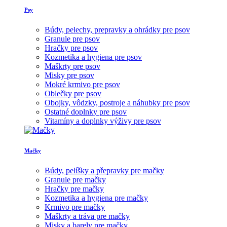
Psy
Búdy, pelechy, prepravky a ohrádky pre psov
Granule pre psov
Hračky pre psov
Kozmetika a hygiena pre psov
Maškrty pre psov
Misky pre psov
Mokré krmivo pre psov
Oblečky pre psov
Obojky, vôdzky, postroje a náhubky pre psov
Ostatné doplnky pre psov
Vitamíny a doplnky výživy pre psov
Mačky
Búdy, pelíšky a přepravky pre mačky
Granule pre mačky
Hračky pre mačky
Kozmetika a hygiena pre mačky
Krmivo pre mačky
Maškrty a tráva pre mačky
Misky a barely pre mačky