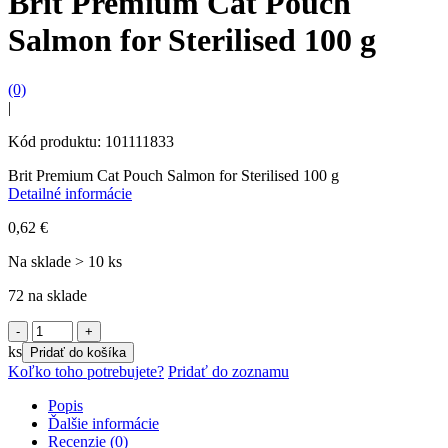
Brit Premium Cat Pouch
Salmon for Sterilised 100 g
(0)
|
Kód produktu: 101111833
Brit Premium Cat Pouch Salmon for Sterilised 100 g
Detailné informácie
0,62
€
Na sklade > 10 ks
72 na sklade
množstvo
Brit
ks
Pridať do košíka
Premium
Koľko toho potrebujete?
Pridať do zoznamu
Cat
Pouch
Popis
Salmon
Ďalšie informácie
for
Recenzie (0)