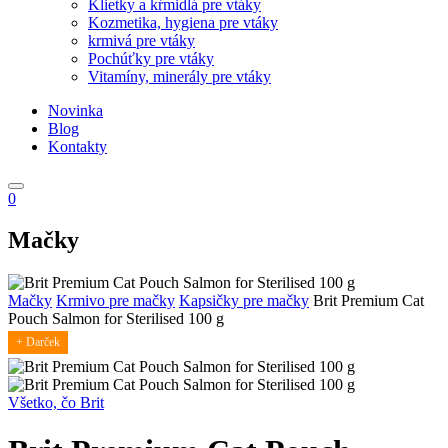
Klietky a kŕmidlá pre vtáky
Kozmetika, hygiena pre vtáky
krmivá pre vtáky
Pochúťky pre vtáky
Vitamíny, minerály pre vtáky
Novinka
Blog
Kontakty
0
Mačky
Mačky
Krmivo pre mačky
Kapsičky pre mačky
Brit Premium Cat
Pouch Salmon for Sterilised 100 g
+ Darček
Všetko, čo Brit