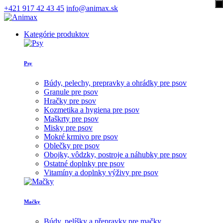
+421 917 42 43 45
info@animax.sk
Kategórie produktov
Psy
Búdy, pelechy, prepravky a ohrádky pre psov
Granule pre psov
Hračky pre psov
Kozmetika a hygiena pre psov
Maškrty pre psov
Misky pre psov
Mokré krmivo pre psov
Oblečky pre psov
Obojky, vôdzky, postroje a náhubky pre psov
Ostatné doplnky pre psov
Vitamíny a doplnky výživy pre psov
Mačky
Búdy, pelíšky a přepravky pre mačky