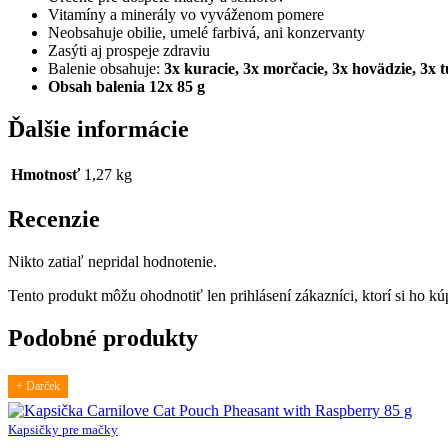
V
itamíny a minerály vo vyváženom pomere
Neobsahuje obilie, umelé farbivá, ani konzervanty
Zasýti aj prospeje zdraviu
Balenie obsahuje:
3x kuracie, 3x morčacie, 3x hovädzie, 3x 
Obsah balenia 12x 85 g
Ďalšie informácie
Hmotnosť
1,27 kg
Recenzie
Nikto zatiaľ nepridal hodnotenie.
Tento produkt môžu ohodnotiť len prihlásení zákazníci, ktorí si ho kúp
Podobné produkty
+ Darček
Kapsičky pre mačky