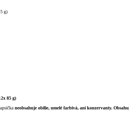
85 g)
12x 85 g)
apsička
neobsahuje obilie, umelé farbivá, ani konzervanty.
Obsahuj