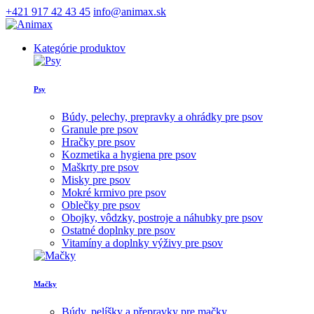
+421 917 42 43 45
info@animax.sk
Kategórie produktov
Psy
Búdy, pelechy, prepravky a ohrádky pre psov
Granule pre psov
Hračky pre psov
Kozmetika a hygiena pre psov
Maškrty pre psov
Misky pre psov
Mokré krmivo pre psov
Oblečky pre psov
Obojky, vôdzky, postroje a náhubky pre psov
Ostatné doplnky pre psov
Vitamíny a doplnky výživy pre psov
Mačky
Búdy, pelíšky a přepravky pre mačky