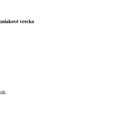
tuniakové vrecko
ili.