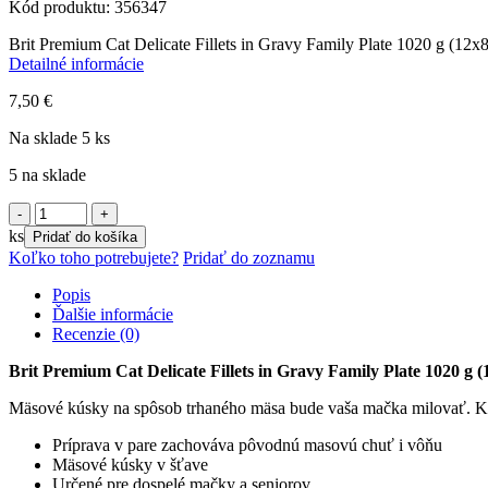
Kód produktu: 356347
Brit Premium Cat Delicate Fillets in Gravy Family Plate 1020 g (12x
Detailné informácie
7,50
€
Na sklade 5 ks
5 na sklade
množstvo
Brit
ks
Pridať do košíka
Premium
Koľko toho potrebujete?
Pridať do zoznamu
Cat
Delicate
Popis
Fillets
Ďalšie informácie
in
Recenzie (0)
Gravy
Family
Brit Premium Cat Delicate Fillets in Gravy Family Plate 1020 g (
Plate
1020
Mäsové kúsky na spôsob trhaného mäsa bude vaša mačka milovať.
K
g
Príprava v pare zachováva pôvodnú masovú chuť i vôňu
(12x85
Mäsové kúsky v šťave
g)
Určené pre dospelé mačky a seniorov