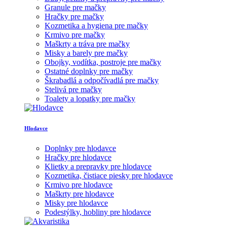
Granule pre mačky
Hračky pre mačky
Kozmetika a hygiena pre mačky
Krmivo pre mačky
Maškrty a tráva pre mačky
Misky a barely pre mačky
Obojky, vodítka, postroje pre mačky
Ostatné doplnky pre mačky
Škrabadlá a odpočívadlá pre mačky
Stelivá pre mačky
Toalety a lopatky pre mačky
Hlodavce
Doplnky pre hlodavce
Hračky pre hlodavce
Klietky a prepravky pre hlodavce
Kozmetika, čistiace piesky pre hlodavce
Krmivo pre hlodavce
Maškrty pre hlodavce
Misky pre hlodavce
Podestýlky, hobliny pre hlodavce