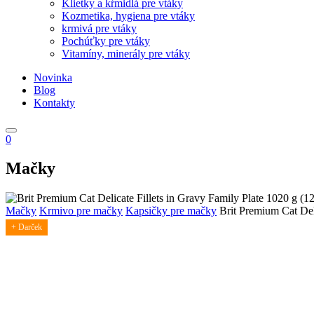
Klietky a kŕmidlá pre vtáky
Kozmetika, hygiena pre vtáky
krmivá pre vtáky
Pochúťky pre vtáky
Vitamíny, minerály pre vtáky
Novinka
Blog
Kontakty
0
Mačky
Mačky
Krmivo pre mačky
Kapsičky pre mačky
Brit Premium Cat Del
+ Darček