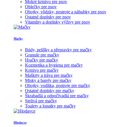
Mokré krmivo pre psov
Oblečky pre psov
Obojky, vôdzky, postroje a náhubky pre psov
Ostatné doplnky pre psov
Vitamíny a doplnky výživy pre psov
Mačky
Búdy, pelíšky a přepravky pre mačky
Granule pre mačky
Hračky pre mačky
Kozmetika a hygiena pre mačky
Krmivo pre mačky
Maškrty a tráva pre mačky
Misky a barely pre mačky
Obojky, vodítka, postroje pre mačky
Ostatné doplnky pre mačky
Škrabadlá a odpočívadlá pre mačky
Stelivá pre mačky
Toalety a lopatky pre mačky
Hlodavce