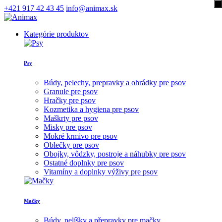
+421 917 42 43 45
info@animax.sk
Kategórie produktov
Psy
Búdy, pelechy, prepravky a ohrádky pre psov
Granule pre psov
Hračky pre psov
Kozmetika a hygiena pre psov
Maškrty pre psov
Misky pre psov
Mokré krmivo pre psov
Oblečky pre psov
Obojky, vôdzky, postroje a náhubky pre psov
Ostatné doplnky pre psov
Vitamíny a doplnky výživy pre psov
Mačky
Búdy, pelíšky a přepravky pre mačky