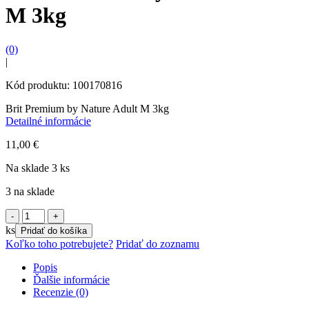
M 3kg
(0)
|
Kód produktu: 100170816
Brit Premium by Nature Adult M 3kg
Detailné informácie
11,00
€
Na sklade 3 ks
3 na sklade
množstvo
Brit
ks
Pridať do košíka
Premium
Koľko toho potrebujete?
Pridať do zoznamu
by
Nature
Popis
Adult
Ďalšie informácie
M
Recenzie (0)
3kg