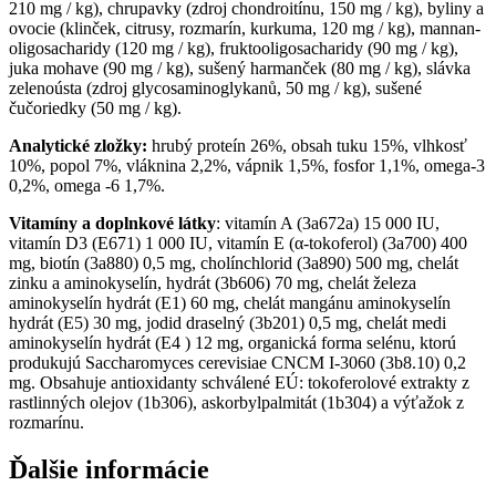
210 mg / kg), chrupavky (zdroj chondroitínu, 150 mg / kg), byliny a
ovocie (klinček, citrusy, rozmarín, kurkuma, 120 mg / kg), mannan-
oligosacharidy (120 mg / kg), fruktooligosacharidy (90 mg / kg),
juka mohave (90 mg / kg), sušený harmanček (80 mg / kg), slávka
zelenoústa (zdroj glycosaminoglykanů, 50 mg / kg), sušené
čučoriedky (50 mg / kg).
Analytické zložky:
hrubý proteín 26%, obsah tuku 15%, vlhkosť
10%, popol 7%, vláknina 2,2%, vápnik 1,5%, fosfor 1,1%, omega-3
0,2%, omega -6 1,7%.
Vitamíny a doplnkové látky
: vitamín A (3a672a) 15 000 IU,
vitamín D3 (E671) 1 000 IU, vitamín E (α-tokoferol) (3a700) 400
mg, biotín (3a880) 0,5 mg, cholínchlorid (3a890) 500 mg, chelát
zinku a aminokyselín, hydrát (3b606) 70 mg, chelát železa
aminokyselín hydrát (E1) 60 mg, chelát mangánu aminokyselín
hydrát (E5) 30 mg, jodid draselný (3b201) 0,5 mg, chelát medi
aminokyselín hydrát (E4 ) 12 mg, organická forma selénu, ktorú
produkujú Saccharomyces cerevisiae CNCM I-3060 (3b8.10) 0,2
mg. Obsahuje antioxidanty schválené EÚ: tokoferolové extrakty z
rastlinných olejov (1b306), askorbylpalmitát (1b304) a výťažok z
rozmarínu.
Ďalšie informácie