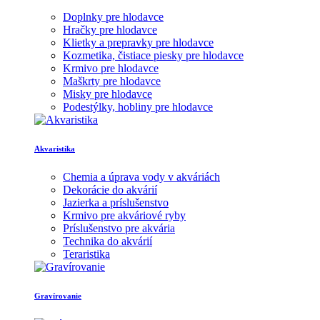
Doplnky pre hlodavce
Hračky pre hlodavce
Klietky a prepravky pre hlodavce
Kozmetika, čistiace piesky pre hlodavce
Krmivo pre hlodavce
Maškrty pre hlodavce
Misky pre hlodavce
Podestýlky, hobliny pre hlodavce
Akvaristika
Chemia a úprava vody v akváriách
Dekorácie do akvárií
Jazierka a príslušenstvo
Krmivo pre akváriové ryby
Príslušenstvo pre akvária
Technika do akvárií
Teraristika
Gravírovanie