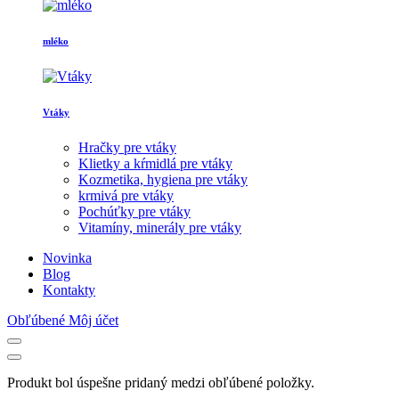
mléko
Vtáky
Hračky pre vtáky
Klietky a kŕmidlá pre vtáky
Kozmetika, hygiena pre vtáky
krmivá pre vtáky
Pochúťky pre vtáky
Vitamíny, minerály pre vtáky
Novinka
Blog
Kontakty
Obľúbené
Môj účet
Produkt bol úspešne pridaný medzi obľúbené položky.