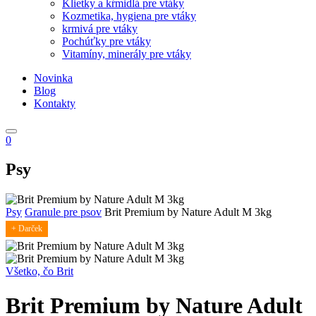
Klietky a kŕmidlá pre vtáky
Kozmetika, hygiena pre vtáky
krmivá pre vtáky
Pochúťky pre vtáky
Vitamíny, minerály pre vtáky
Novinka
Blog
Kontakty
0
Psy
Psy
Granule pre psov
Brit Premium by Nature Adult M 3kg
+ Darček
Všetko, čo Brit
Brit Premium by Nature Adult