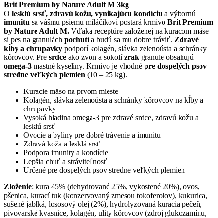
Brit Premium by Nature Adult M 3kg
O
lesklú srsť, zdravú kožu, vynikajúcu kondíciu
a výbornú
imunitu
sa vášmu psiemu miláčikovi postará krmivo
Brit Premium
by Nature Adult M.
Vďaka receptúre založenej na kuracom mäse
si pes na granulách
pochutí
a budú sa mu dobre tráviť.
Zdravé
kĺby a chrupavky
podporí kolagén, slávka zelenoústa a schránky
kôrovcov. Pre
srdce
ako zvon a sokolí
zrak
granule obsahujú
omega-3
mastné kyseliny. Krmivo je vhodné
pre dospelých psov
stredne veľkých plemien
(10 – 25 kg).
Kuracie mäso na prvom mieste
Kolagén, slávka zelenoústa a schránky kôrovcov na kĺby a
chrupavky
Vysoká hladina omega-3 pre zdravé srdce, zdravú kožu a
lesklú srsť
Ovocie a byliny pre dobré trávenie a imunitu
Zdravá koža a lesklá srsť
Podpora imunity a kondície
Lepšia chuť a stráviteľnosť
Určené pre dospelých psov stredne veľkých plemien
Zloženie
: kura 45% (dehydrované 25%, vykostené 20%), ovos,
pšenica, kurací tuk (konzervovaný zmesou tokoferolov), kukurica,
sušené jablká, lososový olej (2%), hydrolyzovaná kuracia pečeň,
pivovarské kvasnice, kolagén, ulity kôrovcov (zdroj glukozamínu,