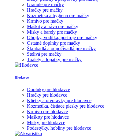
Granule pre mačky
Hračky pre mačky
Kozmetika a hygiena pre mačky
Krmivo pre mačky
Maškrty a tráva pre mačky
Misky a barely pre mačky
Obojky, vodítka, postroje pre mačky
Ostatné doplnky pre mačky
Škrabadlá a odpočívadlá pre mačky
Stelivá pre mačky
Toalety a lopatky pre mačky
Hlodavce
Doplnky pre hlodavce
Hračky pre hlodavce
Klietky a prepravky pre hlodavce
Kozmetika, čistiace piesky pre hlodavce
Krmivo pre hlodavce
Maškrty pre hlodavce
Misky pre hlodavce
Podestýlky, hobliny pre hlodavce