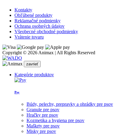
Kontakty
Obľúbené produkty
Reklamačné podmienky
Ochrana osobných údajov
Všeobecné obchodné podmienky
Vrátenie tovaru
Copyright © 2026 Animax | All Rights Reserved
zavrieť
Kategórie produktov
Psy
Búdy, pelechy, prepravky a ohrádky pre psov
Granule pre psov
Hračky pre psov
Kozmetika a hygiena pre psov
Maškrty pre psov
Misky pre psov