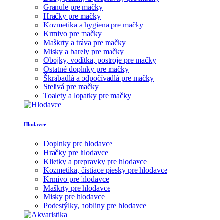
Granule pre mačky
Hračky pre mačky
Kozmetika a hygiena pre mačky
Krmivo pre mačky
Maškrty a tráva pre mačky
Misky a barely pre mačky
Obojky, vodítka, postroje pre mačky
Ostatné doplnky pre mačky
Škrabadlá a odpočívadlá pre mačky
Stelivá pre mačky
Toalety a lopatky pre mačky
Hlodavce
Doplnky pre hlodavce
Hračky pre hlodavce
Klietky a prepravky pre hlodavce
Kozmetika, čistiace piesky pre hlodavce
Krmivo pre hlodavce
Maškrty pre hlodavce
Misky pre hlodavce
Podestýlky, hobliny pre hlodavce