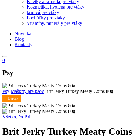
Klietky a kŕmidlá pre vtáky
Kozmetika, hygiena pre vtáky
krmivá pre vtáky
Pochúťky pre vtáky
Vitamíny, minerály pre vtáky
Novinka
Blog
Kontakty
0
Psy
Psy
Maškrty pre psov
Brit Jerky Turkey Meaty Coins 80g
+ Darček
Všetko, čo Brit
Brit Jerky Turkey Meaty Coins