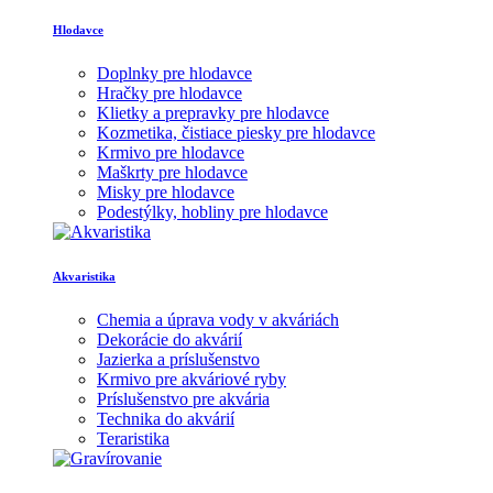
Hlodavce
Doplnky pre hlodavce
Hračky pre hlodavce
Klietky a prepravky pre hlodavce
Kozmetika, čistiace piesky pre hlodavce
Krmivo pre hlodavce
Maškrty pre hlodavce
Misky pre hlodavce
Podestýlky, hobliny pre hlodavce
Akvaristika
Chemia a úprava vody v akváriách
Dekorácie do akvárií
Jazierka a príslušenstvo
Krmivo pre akváriové ryby
Príslušenstvo pre akvária
Technika do akvárií
Teraristika