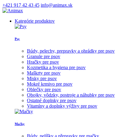
+421 917 42 43 45
info@animax.sk
Kategórie produktov
Psy
Búdy, pelechy, prepravky a ohrádky pre psov
Granule pre psov
Hračky pre psov
Kozmetika a hygiena pre psov
Maškrty pre psov
Misky pre psov
Mokré krmivo pre psov
Oblečky pre psov
Obojky, vôdzky, postroje a náhubky pre psov
Ostatné doplnky pre psov
Vitamíny a doplnky výživy pre psov
Mačky
Búdy, pelíšky a přepravky pre mačky