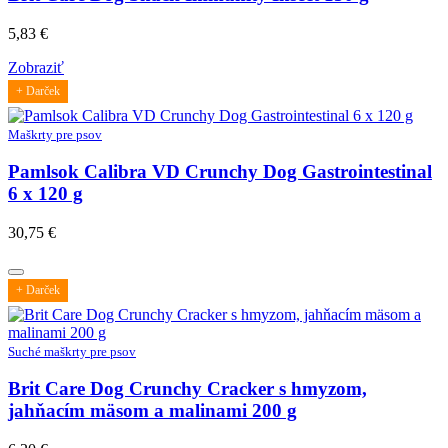
5,83
€
Zobraziť
+ Darček
Maškrty pre psov
Pamlsok Calibra VD Crunchy Dog Gastrointestinal
6 x 120 g
30,75
€
+ Darček
Suché maškrty pre psov
Brit Care Dog Crunchy Cracker s hmyzom,
jahňacím mäsom a malinami 200 g