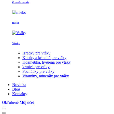
Gravírovanie
mléko
Vtáky
Hračky pre vtáky
Klietky a kŕmidlá pre vtáky
Kozmetika, hygiena pre vtáky
krmivá pre vtáky
Pochúťky pre vtáky
Vitamíny, minerály pre vtáky
Novinka
Blog
Kontakty
Obľúbené
Môj účet