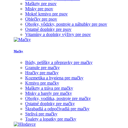
Maškrty pre psov
Misky pre psov
Mokré krmivo pre psov
Oblečky pre psov
Obojky, vôdzky, postroje a náhubky pre psov
Ostatné doplnky pre psov
Vitamíny a doplnky výživy pre psov
Mačky
Búdy, pelíšky a přepravky pre mačky
Granule pre mačky
Hračky pre mačky
Kozmetika a hygiena pre mačky
Krmivo pre mačky
Maškrty a tráva pre mačky
Misky a barely pre mačky
Obojky, vodítka, postroje pre mačky
Ostatné doplnky pre mačky
Škrabadlá a odpočívadlá pre mačky
Stelivá pre mačky
Toalety a lopatky pre mačky