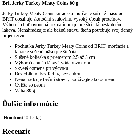
Brit Jerky Turkey Meaty Coins 80 g
Jerky Turkey Meaty Coins kuracie a morčacie sušené mäso od
BRIT obsahuje skutočnú svalovinu, vysoký obsah proteínov.
Výborná chuť ovonená rozmarínom je pre šteňatá neskutočne
lákavá.
Nenahradzujte ale bežnú stravu, šteňa potrebuje svoj denný
príjem živín.
Pochúťka Jerky Turkey Meaty Coins od BRIT, morčacie a
kuracie sušené mäso pre šteňatá
Sušené kolieska s priemerom 2,5 až 3 cm
Výborná chuť a lákavá vôňa rozmarínu
Skvelá odmena pri výcviku
Bez obilnín, bez farbív, bez cukru
Nenahradzuje bežnú stravu, používajte ako odmenu
Cvičte so psom
Váha 80 g
Ďalšie informácie
Hmotnosť
0,12 kg
Recenzie