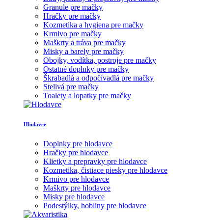
Granule pre mačky
Hračky pre mačky
Kozmetika a hygiena pre mačky
Krmivo pre mačky
Maškrty a tráva pre mačky
Misky a barely pre mačky
Obojky, vodítka, postroje pre mačky
Ostatné doplnky pre mačky
Škrabadlá a odpočívadlá pre mačky
Stelivá pre mačky
Toalety a lopatky pre mačky
Hlodavce
Doplnky pre hlodavce
Hračky pre hlodavce
Klietky a prepravky pre hlodavce
Kozmetika, čistiace piesky pre hlodavce
Krmivo pre hlodavce
Maškrty pre hlodavce
Misky pre hlodavce
Podestýlky, hobliny pre hlodavce