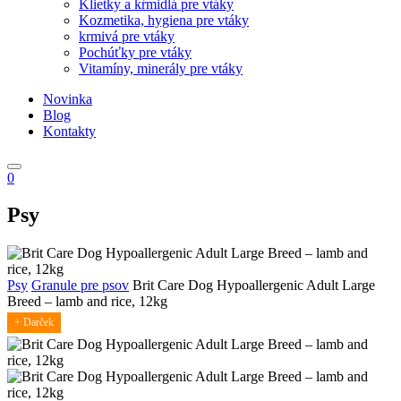
Klietky a kŕmidlá pre vtáky
Kozmetika, hygiena pre vtáky
krmivá pre vtáky
Pochúťky pre vtáky
Vitamíny, minerály pre vtáky
Novinka
Blog
Kontakty
0
Psy
Psy
Granule pre psov
Brit Care Dog Hypoallergenic Adult Large
Breed – lamb and rice, 12kg
+ Darček