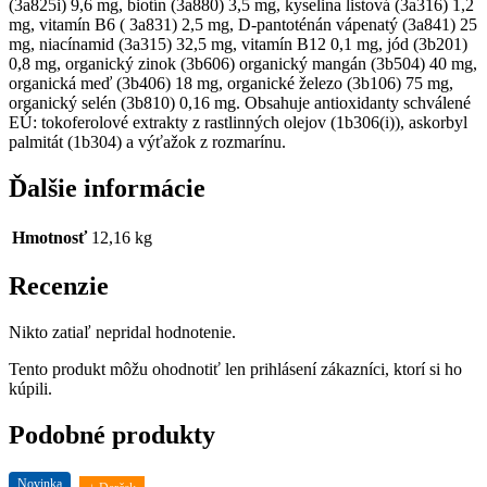
(3a825i) 9,6 mg, biotín (3a880) 3,5 mg, kyselina listová (3a316) 1,2
mg, vitamín B6 (
3a831) 2,5 mg, D-pantoténán vápenatý (3a841) 25
mg, niacínamid (3a315) 32,5 mg, vitamín B12 0,1 mg, jód (3b201)
0,8 mg, organický zinok (3b606)
organický mangán (3b504) 40 mg,
organická meď (3b406) 18 mg, organické železo (3b106) 75 mg,
organický selén (3b810) 0,16 mg.
Obsahuje antioxidanty schválené
EÚ: tokoferolové extrakty z rastlinných olejov (1b306(i)), askorbyl
palmitát (1b304) a výťažok z rozmarínu.
Ďalšie informácie
Hmotnosť
12,16 kg
Recenzie
Nikto zatiaľ nepridal hodnotenie.
Tento produkt môžu ohodnotiť len prihlásení zákazníci, ktorí si ho
kúpili.
Podobné produkty
Novinka