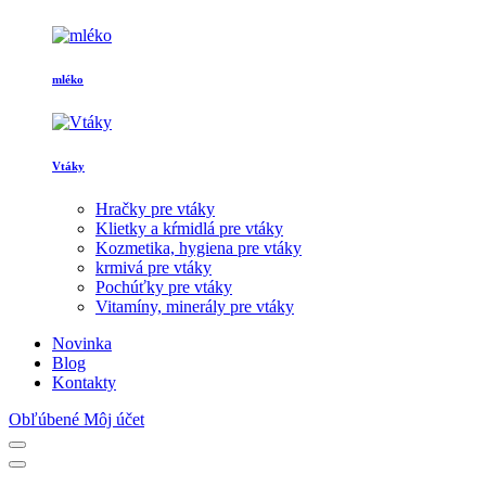
mléko
Vtáky
Hračky pre vtáky
Klietky a kŕmidlá pre vtáky
Kozmetika, hygiena pre vtáky
krmivá pre vtáky
Pochúťky pre vtáky
Vitamíny, minerály pre vtáky
Novinka
Blog
Kontakty
Obľúbené
Môj účet