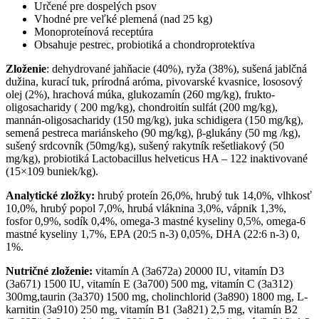
Určené pre dospelých psov
Vhodné pre veľké plemená (nad 25 kg)
Monoproteínová receptúra
Obsahuje pestrec, probiotiká a chondroprotektíva
Zloženie
: dehydrované jahňacie (40%), ryža (38%), sušená jablčná
dužina, kurací tuk, prírodná aróma, pivovarské kvasnice, lososový
olej (2%), hrachová múka, glukozamín (260 mg/kg), frukto-
oligosacharidy (
200 mg/kg), chondroitín sulfát (200 mg/kg),
mannán-oligosacharidy (150 mg/kg), juka schidigera (150 mg/kg),
semená pestreca mariánskeho (90 mg/kg), β-glukány (50 mg
/kg),
sušený srdcovník (50mg/kg), sušený rakytník rešetliakový (50
mg/kg), probiotiká Lactobacillus helveticus HA – 122 inaktivované
(15×109 buniek/kg).
Analytické zložky:
hrubý proteín 26,0%, hrubý tuk 14,0%, vlhkosť
10,0%, hrubý popol 7,0%, hrubá vláknina 3,0%, vápnik 1,3%,
fosfor 0,9%, sodík
0,4%, omega-3 mastné kyseliny 0,5%, omega-6
mastné kyseliny 1,7%, EPA (20:5 n-3) 0,05%, DHA (22:6 n-3) 0,
1%.
Nutričné zloženie:
vitamín A (3a672a) 20000 IU, vitamín D3
(3a671) 1500 IU, vitamín E (3a700) 500 mg, vitamín C (3a312)
300mg,taurin (3a370) 1500 mg, cholinchlorid (3a890) 1800 mg, L-
karnitin (3a910) 250 mg
, vitamín B1 (3a821) 2,5 mg, vitamín B2