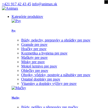
+421 917 42 43 45
info@animax.sk
Kategórie produktov
Psy
Búdy, pelechy, prepravky a ohrádky pre psov
Granule pre psov
Hračky pre psov
Kozmetika a hygiena pre psov
Maškrty pre psov
Misky pre psov
Mokré krmivo pre psov
Oblečky pre psov
Obojky, vôdzky, postroje a náhubky pre psov
Ostatné doplnky pre psov
Vitamíny a doplnky výživy pre psov
Mačky
Búdy, pelíšky a přepravky pre mačky