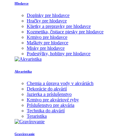
Hlodavce
Doplnky pre hlodavce
Hračky pre hlodavce
Klietky a prepravky pre hlodavce
Kozmetika, čistiace piesky pre hlodavce
Krmivo pre hlodavce
Maškrty pre hlodavce
Misky pre hlodavce
Podestýlky, hobliny pre hlodavce
Akvaristika
Chemia a úprava vody v akváriách
Dekorácie do akvárií
Jazierka a príslušenstvo
Krmivo pre akváriové ryby
Príslušenstvo pre akvária
Technika do akvárií
Teraristika
Gravírovanie