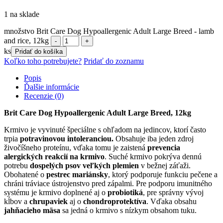
1 na sklade
množstvo Brit Care Dog Hypoallergenic Adult Large Breed - lamb
and rice, 12kg
ks
Pridať do košíka
Koľko toho potrebujete?
Pridať do zoznamu
Popis
Ďalšie informácie
Recenzie (0)
Brit Care Dog Hypoallergenic Adult Large Breed, 12kg
Krmivo je vyvinuté špeciálne s ohľadom na jedincov, ktorí často
trpia
potravinovou intoleranciou.
Obsahuje iba jeden zdroj
živočíšneho proteínu, vďaka tomu je zaistená
prevencia
alergických reakcií na krmivo
.
Suché krmivo pokrýva dennú
potrebu
dospelých psov veľkých plemien
v bežnej záťaži.
Obohatené o
pestrec mariánsky
, ktorý podporuje funkciu pečene a
chráni tráviace ústrojenstvo pred zápalmi.
Pre podporu imunitného
systému je krmivo doplnené aj o
probiotiká
, pre správny vývoj
kĺbov a
chrupaviek
aj o
chondroprotektíva
.
Vďaka obsahu
jahňacieho mäsa
sa jedná o krmivo s nízkym obsahom tuku.