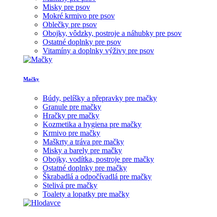
Misky pre psov
Mokré krmivo pre psov
Oblečky pre psov
Obojky, vôdzky, postroje a náhubky pre psov
Ostatné doplnky pre psov
Vitamíny a doplnky výživy pre psov
Mačky
Búdy, pelíšky a přepravky pre mačky
Granule pre mačky
Hračky pre mačky
Kozmetika a hygiena pre mačky
Krmivo pre mačky
Maškrty a tráva pre mačky
Misky a barely pre mačky
Obojky, vodítka, postroje pre mačky
Ostatné doplnky pre mačky
Škrabadlá a odpočívadlá pre mačky
Stelivá pre mačky
Toalety a lopatky pre mačky