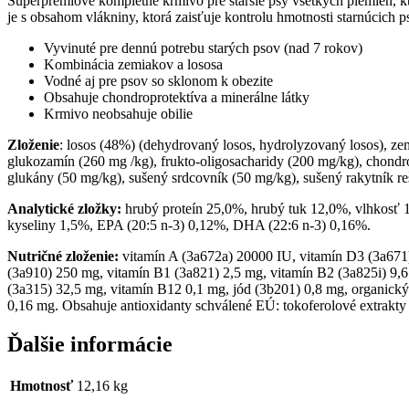
Superprémiové kompletné krmivo pre staršie psy všetkých plemien, kto
je s obsahom vlákniny, ktorá zaisťuje kontrolu hmotnosti starnúcich p
Vyvinuté pre dennú potrebu starých psov (nad 7 rokov)
Kombinácia zemiakov a lososa
Vodné aj pre psov so sklonom k obezite
Obsahuje chondroprotektíva a minerálne látky
Krmivo neobsahuje obilie
Zloženie
: losos (48%) (dehydrovaný losos, hydrolyzovaný losos), zem
glukozamín (260 mg
/kg), frukto-oligosacharidy (200 mg/kg), chond
glukány (50 mg/kg), sušený srdcovník (50 mg/kg), sušený rakytník re
Analytické zložky:
hrubý proteín 25,0%, hrubý tuk 12,0%, vlhkosť 1
kyseliny 1,5%, EPA (20:5 n-3) 0,12%, DHA (22:6 n-3) 0,
16%.
Nutričné zloženie:
vitamín A (3a672a) 20000 IU, vitamín D3 (3a671)
(3a910) 250 mg
, vitamín B1 (3a821) 2,5 mg, vitamín B2 (3a825i) 9,6
(3a315) 32,5 mg, vitamín B12 0,1 mg, jód (3b201) 0,8 mg, organický
0,16 mg.
Obsahuje antioxidanty schválené EÚ: tokoferolové extrakty z
Ďalšie informácie
Hmotnosť
12,16 kg