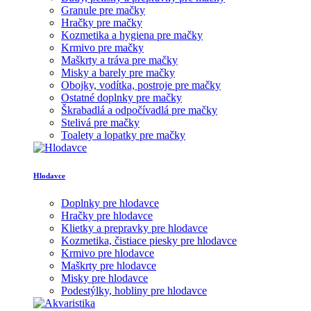
Granule pre mačky
Hračky pre mačky
Kozmetika a hygiena pre mačky
Krmivo pre mačky
Maškrty a tráva pre mačky
Misky a barely pre mačky
Obojky, vodítka, postroje pre mačky
Ostatné doplnky pre mačky
Škrabadlá a odpočívadlá pre mačky
Stelivá pre mačky
Toalety a lopatky pre mačky
Hlodavce
Doplnky pre hlodavce
Hračky pre hlodavce
Klietky a prepravky pre hlodavce
Kozmetika, čistiace piesky pre hlodavce
Krmivo pre hlodavce
Maškrty pre hlodavce
Misky pre hlodavce
Podestýlky, hobliny pre hlodavce