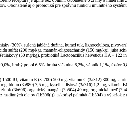
rého receptúra je úplne bez obilnín.
Obohatené o živiny a minerálne z
sov.
Obohatené aj o probiotiká pre správnu funkciu imunitného systému
iaky (30%), sušená jablčná dužina, kurací tuk, lignocelulóza, pivovar
roitín sulfát (200 mg/kg), mannán-oligosacharidy (150 mg/kg), juka sc
šetliakový (50 mg/kg), probiotiká Lactobacillus helveticus HA – 122 i
0,0%, hrubý popol 6,5%, hrubá vláknina 6,2%, vápnik 1,1%, fosfor 0,
 1500 IU, vitamín E (3a700) 500 mg, vitamín C (3a312) 300mg, taurin
 mg, biotín (3a880) 3,5 mg, kyselina listová (3a316) 1,2 mg, vitamín B
 zinok (3b606)
organický mangán (3b504) 40 mg, organická meď (3b40
 rastlinných olejov (1b306(i)), askorbyl palmitát (1b304) a výťažok z