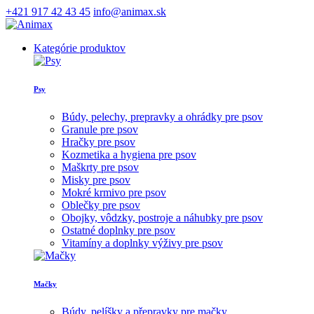
+421 917 42 43 45
info@animax.sk
Kategórie produktov
Psy
Búdy, pelechy, prepravky a ohrádky pre psov
Granule pre psov
Hračky pre psov
Kozmetika a hygiena pre psov
Maškrty pre psov
Misky pre psov
Mokré krmivo pre psov
Oblečky pre psov
Obojky, vôdzky, postroje a náhubky pre psov
Ostatné doplnky pre psov
Vitamíny a doplnky výživy pre psov
Mačky
Búdy, pelíšky a přepravky pre mačky