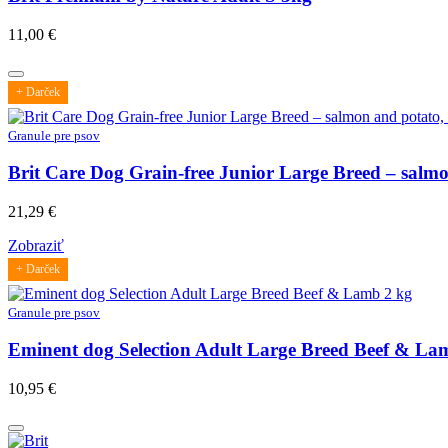
11,00
€
+ Darček
Granule pre psov
Brit Care Dog Grain-free Junior Large Breed – salm
21,29
€
Zobraziť
+ Darček
Granule pre psov
Eminent dog Selection Adult Large Breed Beef & La
10,95
€