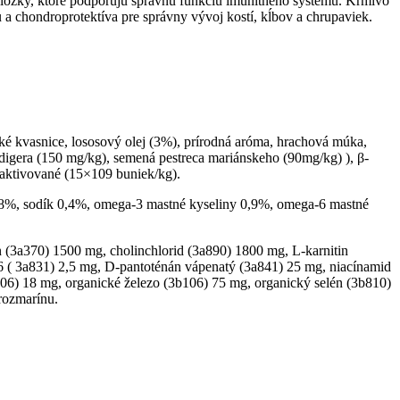
ložky, ktoré podporujú správnu funkciu imunitného systému.
Krmivo
 a chondroprotektíva pre správny vývoj kostí, kĺbov a chrupaviek.
ské kvasnice, lososový olej (3%), prírodná aróma, hrachová múka,
hidigera (150 mg/kg), semená pestreca mariánskeho (90mg/kg)
), β-
naktivované (15×109 buniek/kg).
8%, sodík
0,4%, omega-3 mastné kyseliny 0,9%, omega-6 mastné
 (3a370) 1500 mg, cholinchlorid (3a890) 1800 mg, L-karnitin
6 (
3a831) 2,5 mg, D-pantoténán vápenatý (3a841) 25 mg, niacínamid
6) 18 mg, organické železo (3b106) 75 mg, organický selén (3b810)
 rozmarínu.