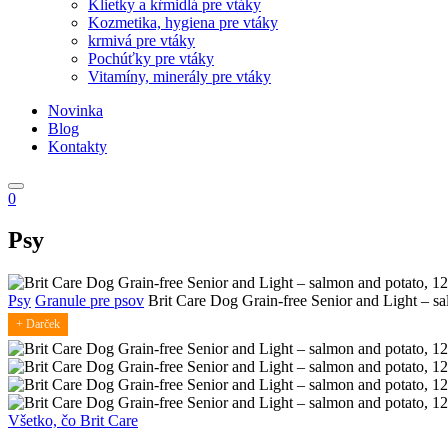
Klietky a kŕmidlá pre vtáky
Kozmetika, hygiena pre vtáky
krmivá pre vtáky
Pochúťky pre vtáky
Vitamíny, minerály pre vtáky
Novinka
Blog
Kontakty
0
Psy
Psy
Granule pre psov
Brit Care Dog Grain-free Senior and Light – s
+ Darček
Všetko, čo Brit Care