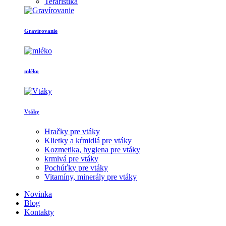
Teraristika
Gravírovanie
mléko
Vtáky
Hračky pre vtáky
Klietky a kŕmidlá pre vtáky
Kozmetika, hygiena pre vtáky
krmivá pre vtáky
Pochúťky pre vtáky
Vitamíny, minerály pre vtáky
Novinka
Blog
Kontakty