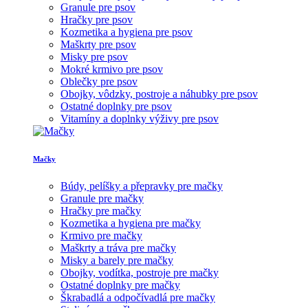
Granule pre psov
Hračky pre psov
Kozmetika a hygiena pre psov
Maškrty pre psov
Misky pre psov
Mokré krmivo pre psov
Oblečky pre psov
Obojky, vôdzky, postroje a náhubky pre psov
Ostatné doplnky pre psov
Vitamíny a doplnky výživy pre psov
Mačky
Búdy, pelíšky a přepravky pre mačky
Granule pre mačky
Hračky pre mačky
Kozmetika a hygiena pre mačky
Krmivo pre mačky
Maškrty a tráva pre mačky
Misky a barely pre mačky
Obojky, vodítka, postroje pre mačky
Ostatné doplnky pre mačky
Škrabadlá a odpočívadlá pre mačky