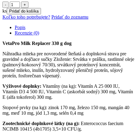
množstvo
VetaPro
ks
Pridať do košíka
Milk
Koľko toho potrebujete?
Pridať do zoznamu
Replacer
330
Popis
g
Recenzie (0)
dog
VetaPro Milk Replacer 330 g dog
Náhradka mlieka pre novorodené šteňatá a doplnková strava pre
gravidné a dojčiace sučky Zloženie: Srvátka v prášku, rastlinné oleje
(palmový/kokosový 70/30), srvátkový proteínový koncentrát,
sušené mlieko, inulín, hydrolyzovaný pšeničný proteín, sójový
proteín, fosforečnan vápenatý.
Výživové doplnky:
Vitamíny (na kg): Vitamín A 25 000 IU,
Vitamín D3 4 500 IU, Vitamín C (askorbát sodný) 300 mg, Vitamín
E (alfa tokoferol) 300 mg.
Stopové prvky (na kg): zinok 170 mg, železo 150 mg, mangán 40
mg, meď 10 mg, jód 1,3 mg, selén 0,4 mg
Zootechnické doplnkové látky (na g):
Enterococcus faecium
NCIMB 10415 (4b1705) 3,5×10 CFU/g.