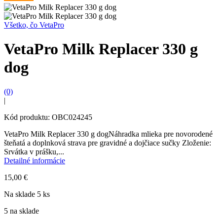
Všetko, čo VetaPro
VetaPro Milk Replacer 330 g
dog
(0)
|
Kód produktu: OBC024245
VetaPro Milk Replacer 330 g dogNáhradka mlieka pre novorodené
šteňatá a doplnková strava pre gravidné a dojčiace sučky Zloženie:
Srvátka v prášku,...
Detailné informácie
15,00
€
Na sklade 5 ks
5 na sklade