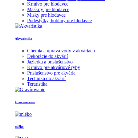
Krmivo pre hlodavce
Maškrty pre hlodavce
Misky pre hlodavce
Podestýlky, hobliny pre hlodavce
Akvaristika
Chemia a úprava vody v akváriách
Dekorácie do akvárií
Jazierka a príslušenstvo
Krmivo pre akváriové ryby
Príslušenstvo pre akvária
Technika do akvárií
Teraristika
Gravírovanie
mléko