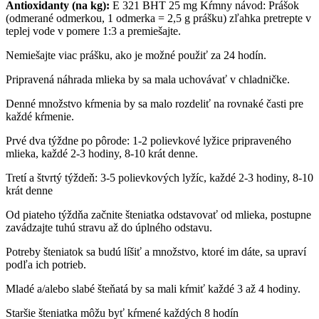
Antioxidanty (na kg):
E 321 BHT 25 mg Kŕmny návod: Prášok
(odmerané odmerkou, 1 odmerka = 2,5 g prášku) zľahka pretrepte v
teplej vode v pomere 1:3 a premiešajte.
Nemiešajte viac prášku, ako je možné použiť za 24 hodín.
Pripravená náhrada mlieka by sa mala uchovávať v chladničke.
Denné množstvo kŕmenia by sa malo rozdeliť na rovnaké časti pre
každé kŕmenie.
Prvé dva týždne po pôrode: 1-2 polievkové lyžice pripraveného
mlieka, každé 2-3 hodiny, 8-10 krát denne.
Tretí a štvrtý týždeň: 3-5 polievkových lyžíc, každé 2-3 hodiny, 8-10
krát denne
Od piateho týždňa začnite šteniatka odstavovať od mlieka, postupne
zavádzajte tuhú stravu až do úplného odstavu.
Potreby šteniatok sa budú líšiť a množstvo, ktoré im dáte, sa upraví
podľa ich potrieb.
Mladé a/alebo slabé šteňatá by sa mali kŕmiť každé 3 až 4 hodiny.
Staršie šteniatka môžu byť kŕmené každých 8 hodín