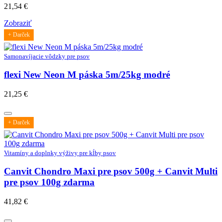
21,54
€
Zobraziť
+ Darček
Samonavíjacie vôdzky pre psov
flexi New Neon M páska 5m/25kg modré
21,25
€
+ Darček
Vitamíny a doplnky výživy pre kĺby psov
Canvit Chondro Maxi pre psov 500g + Canvit Multi
pre psov 100g zdarma
41,82
€