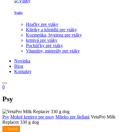
Vtáky
Hračky pre vtáky
Klietky a kŕmidlá pre vtáky
Kozmetika, hygiena pre vtáky
krmivá pre vtáky
Pochúťky pre vtáky
Vitamíny, minerály pre vtáky
Novinka
Blog
Kontakty
0
Psy
Psy
Mokré krmivo pre psov
Mlieko pre šteňatá
VetaPro Milk
Replacer 330 g dog
+ Darček