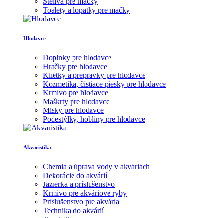
Stelivá pre mačky
Toalety a lopatky pre mačky
Hlodavce
Doplnky pre hlodavce
Hračky pre hlodavce
Klietky a prepravky pre hlodavce
Kozmetika, čistiace piesky pre hlodavce
Krmivo pre hlodavce
Maškrty pre hlodavce
Misky pre hlodavce
Podestýlky, hobliny pre hlodavce
Akvaristika
Chemia a úprava vody v akváriách
Dekorácie do akvárií
Jazierka a príslušenstvo
Krmivo pre akváriové ryby
Príslušenstvo pre akvária
Technika do akvárií