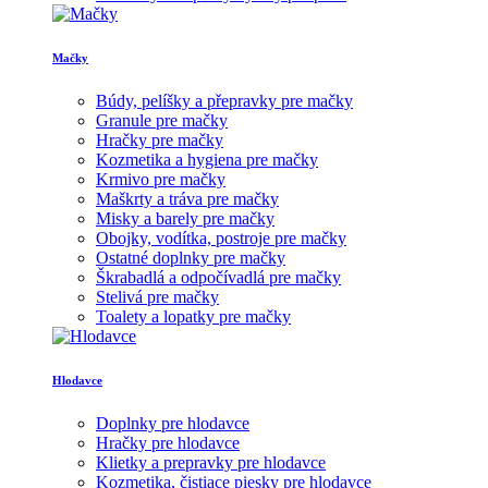
Mačky
Búdy, pelíšky a přepravky pre mačky
Granule pre mačky
Hračky pre mačky
Kozmetika a hygiena pre mačky
Krmivo pre mačky
Maškrty a tráva pre mačky
Misky a barely pre mačky
Obojky, vodítka, postroje pre mačky
Ostatné doplnky pre mačky
Škrabadlá a odpočívadlá pre mačky
Stelivá pre mačky
Toalety a lopatky pre mačky
Hlodavce
Doplnky pre hlodavce
Hračky pre hlodavce
Klietky a prepravky pre hlodavce
Kozmetika, čistiace piesky pre hlodavce