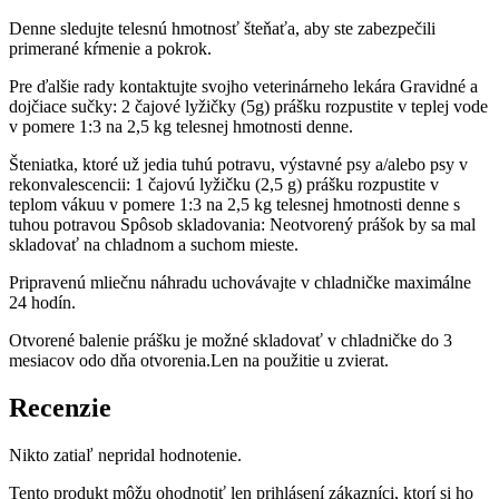
Denne sledujte telesnú hmotnosť šteňaťa, aby ste zabezpečili
primerané kŕmenie a pokrok.
Pre ďalšie rady kontaktujte svojho veterinárneho lekára Gravidné a
dojčiace sučky: 2 čajové lyžičky (5g) prášku rozpustite v teplej vode
v pomere 1:3 na 2,5 kg telesnej hmotnosti denne.
Šteniatka, ktoré už jedia tuhú potravu, výstavné psy a/alebo psy v
rekonvalescencii: 1 čajovú lyžičku (2,5 g) prášku rozpustite v
teplom vákuu v pomere 1:3 na 2,5 kg telesnej hmotnosti denne s
tuhou potravou Spôsob skladovania: Neotvorený prášok by sa mal
skladovať na chladnom a suchom mieste.
Pripravenú mliečnu náhradu uchovávajte v chladničke maximálne
24 hodín.
Otvorené balenie prášku je možné skladovať v chladničke do 3
mesiacov odo dňa otvorenia.Len na použitie u zvierat.
Recenzie
Nikto zatiaľ nepridal hodnotenie.
Tento produkt môžu ohodnotiť len prihlásení zákazníci, ktorí si ho